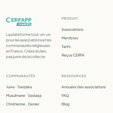
PRODUIT
Associations
La plateforme tout-en-un
Membres
pour les associations et les
communautés religieuses
Tarifs
en France. Créez du lien,
Reçus CERFA
pas juste de la collecte.
COMMUNAUTÉS
RESSOURCES
Juive · Tsedaka
Annuaire des associations
Musulmane · Sadaqa
FAQ
Chrétienne · Denier
Blog