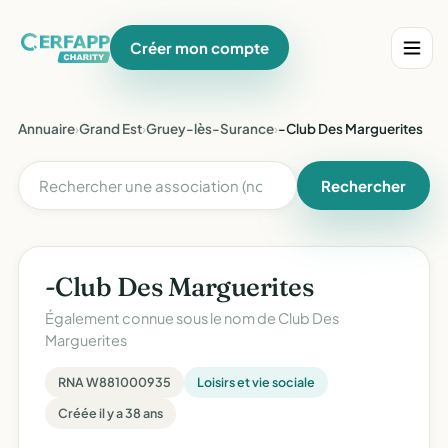
Créer mon compte
Annuaire
›
Grand Est
›
Gruey-lès-Surance
›
-Club Des Marguerites
Rechercher
-Club Des Marguerites
Également connue sous le nom de
Club Des
Marguerites
RNA W881000935
Loisirs et vie sociale
Créée il y a 38 ans