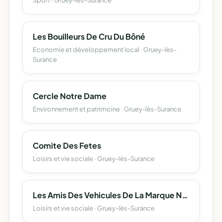
Sport · Gruey-lès-Surance
Les Bouilleurs De Cru Du Bôné
Economie et développement local · Gruey-lès-
Surance
Cercle Notre Dame
Environnement et patrimoine · Gruey-lès-Surance
Comite Des Fetes
Loisirs et vie sociale · Gruey-lès-Surance
Les Amis Des Vehicules De La Marque Nsu Dans Les Vosges
Loisirs et vie sociale · Gruey-lès-Surance