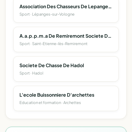
Association Des Chasseurs De Lepanges-Fays-Laval-Deycimont ". "Le. Fa.la.dey "
Sport · Lépanges-sur-Vologne
A.a.p.p.m.a De Remiremont Societe Des Pecheurs A La Ligne De Moselle-Moselotte De Remiremont
Sport · Saint-Etienne-lès-Remiremont
Societe De Chasse De Hadol
Sport · Hadol
L'ecole Buissonniere D'archettes
Education et formation · Archettes