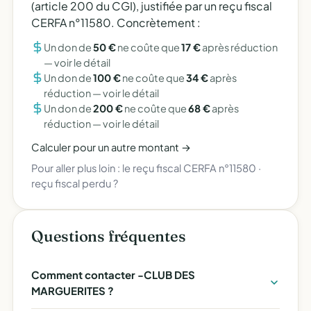
(article 200 du CGI), justifiée par un reçu fiscal
CERFA n°11580. Concrètement :
Un don de
50 €
ne coûte que
17 €
après réduction
—
voir le détail
Un don de
100 €
ne coûte que
34 €
après
réduction —
voir le détail
Un don de
200 €
ne coûte que
68 €
après
réduction —
voir le détail
Calculer pour un autre montant →
Pour aller plus loin :
le reçu fiscal CERFA n°11580
·
reçu fiscal perdu ?
Questions fréquentes
Comment contacter -CLUB DES
MARGUERITES ?