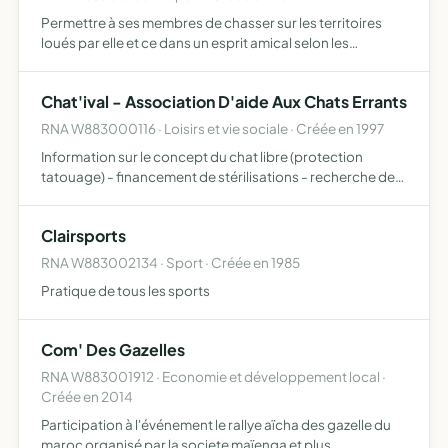
Permettre à ses membres de chasser sur les territoires
loués par elle et ce dans un esprit amical selon les
principes cynégétiques, biologiques et écologiques et
dans les respect de la législation française en vigueur
Chat'ival - Association D'aide Aux Chats Errants
pou…
RNA W883000116 · Loisirs et vie sociale · Créée en 1997
Information sur le concept du chat libre (protection
tatouage) - financement de stérilisations - recherche des
actions à mener afin de réduire l'arrivée massive des chats
dans les refuges.
Clairsports
RNA W883002134 · Sport · Créée en 1985
Pratique de tous les sports
Com' Des Gazelles
RNA W883001912 · Economie et développement local ·
Créée en 2014
Participation à l'événement le rallye aïcha des gazelle du
maroc organisé par la societe maïenga et plus