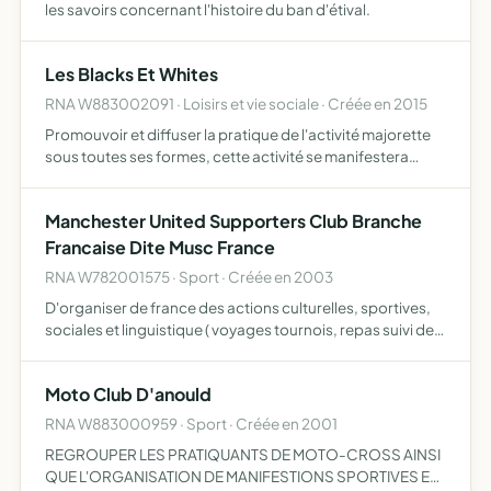
les savoirs concernant l'histoire du ban d'étival.
Les Blacks Et Whites
RNA W883002091 · Loisirs et vie sociale · Créée en 2015
Promouvoir et diffuser la pratique de l'activité majorette
sous toutes ses formes, cette activité se manifestera
notamment par l'organisation de cours et de stages de
majorettes, de rencontres entre majorettes, de défilés…
Manchester United Supporters Club Branche
Francaise Dite Musc France
RNA W782001575 · Sport · Créée en 2003
D'organiser de france des actions culturelles, sportives,
sociales et linguistique ( voyages tournois, repas suivi des
retransmissions télévisée, journal, site web,) pour
rassembler les personnes souhaitant encourager et …
Moto Club D'anould
RNA W883000959 · Sport · Créée en 2001
REGROUPER LES PRATIQUANTS DE MOTO-CROSS AINSI
QUE L'ORGANISATION DE MANIFESTIONS SPORTIVES ET