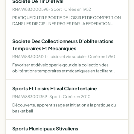
Societe De Tir D'etival
RNA W883000598 · Sport · Créée en 1952
PRATIQUE DU TIR SPORTIF DE LOISIR ET DE COMPETITION
DANS LES DISCIPLINES REGIES PAR LA FEDERATION
FRANCAISE DE TIR.
Societe Des Collectionneurs D'obliterations
Temporaires Et Mecaniques
RNA W883006121 · Loisirs et vie sociale · Créée en 1950
Favoriser et développer le gout de la collection des
oblitérations temporaires et mécaniques en facilitant
l'obtention de celles-ci a ses membres
Sports Et Loisirs Etival Clairefontaine
RNA W883001359 · Sport · Créée en 2010
Découverte, apprentissage et initiation à la pratique du
basket ball
Sports Municipaux Stivaliens