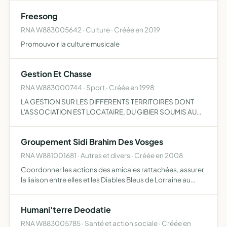
Freesong
RNA W883005642 · Culture · Créée en 2019
Promouvoir la culture musicale
Gestion Et Chasse
RNA W883000744 · Sport · Créée en 1998
LA GESTION SUR LES DIFFERENTS TERRITOIRES DONT
L'ASSOCIATION EST LOCATAIRE, DU GIBIER SOUMIS AU
PLAN DE CHASSE. LA REGULATION DES NUISIBLES. LA
PRATIQUE DE LA CHASSE DANS LE RESPECT DES REGLES
Groupement Sidi Brahim Des Vosges
RNA W881001681 · Autres et divers · Créée en 2008
Coordonner les actions des amicales rattachées, assurer
la liaison entre elles et les Diables Bleus de Lorraine au
niveau régional ainsi qu'auprès de la Fédération Nationale
Humani'terre Deodatie
RNA W883005785 · Santé et action sociale · Créée en