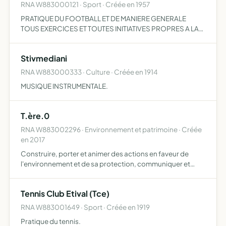
RNA W883000121 · Sport · Créée en 1957
PRATIQUE DU FOOTBALL ET DE MANIERE GENERALE
TOUS EXERCICES ET TOUTES INITIATIVES PROPRES A LA
FORMATION PHYSIQUE et MORALE DE LA JEUNESSE.
Stivmediani
RNA W883000333 · Culture · Créée en 1914
MUSIQUE INSTRUMENTALE.
T.ère.0
RNA W883002296 · Environnement et patrimoine · Créée
en 2017
Construire, porter et animer des actions en faveur de
l'environnement et de sa protection, communiquer et
sensibiliser tous publics à la protection de
l'environnement et à son développement durable, le but
Tennis Club Etival (Tce)
de ces actions …
RNA W883001649 · Sport · Créée en 1919
Pratique du tennis.