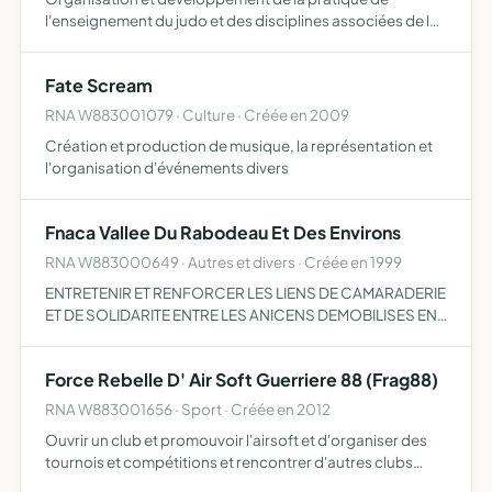
l'enseignement du judo et des disciplines associées de la
fédération française de judo et disciplines associées
Fate Scream
RNA W883001079 · Culture · Créée en 2009
Création et production de musique, la représentation et
l'organisation d'événements divers
Fnaca Vallee Du Rabodeau Et Des Environs
RNA W883000649 · Autres et divers · Créée en 1999
ENTRETENIR ET RENFORCER LES LIENS DE CAMARADERIE
ET DE SOLIDARITE ENTRE LES ANICENS DEMOBILISES EN
ALGERIE, TUNISIE ET MAROC, DE L LEUR PERMETTRE PAR
UNE ACTION CONCERTEE D'ASSURER LA SAUVEGARDE
Force Rebelle D' Air Soft Guerriere 88 (Frag88)
RNA W883001656 · Sport · Créée en 2012
Ouvrir un club et promouvoir l'airsoft et d'organiser des
tournois et compétitions et rencontrer d'autres clubs
associations airsoft