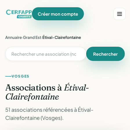
Créer mon compte
Annuaire
›
Grand Est
›
Étival-Clairefontaine
Rechercher
VOSGES
Associations à
Étival-
Clairefontaine
51 associations référencées à Étival-
Clairefontaine (Vosges).