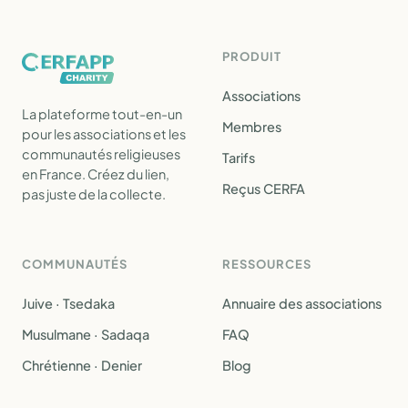
PRODUIT
Associations
La plateforme tout-en-un
Membres
pour les associations et les
communautés religieuses
Tarifs
en France. Créez du lien,
Reçus CERFA
pas juste de la collecte.
COMMUNAUTÉS
RESSOURCES
Juive · Tsedaka
Annuaire des associations
Musulmane · Sadaqa
FAQ
Chrétienne · Denier
Blog