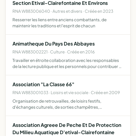
BÉNÉFICIAIRES E…
Section Etival-Clairefontaine Et Environs
RNA W883006040 · Autres et divers · Créée en 2023
Resserrer les liens entre anciens combattants, de
maintenir les traditions et l'esprit de chacun
Animatheque Du Pays Des Abbayes
RNA W883002221 · Culture · Créée en 2016
Travailler en étroite collaboration avec les responsables
de la lecture publique et les personnels pour contribuer au
bon fonctionnement des médiathèques, accroître leur
rayonnement, sensibiliser un large public et permet…
Association "La Classe 66"
RNA W883001033 · Loisirs et vie sociale · Créée en 2009
Organisation de retrouvailles, de loisirs festifs,
d'échanges culturels, de sorties champêtres,
gastronomiques, dansantes
Association Agreee De Peche Et De Protection
Du Milieu Aquatique D'etival-Clairefontaine