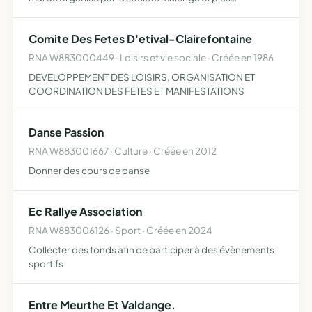
généralement toutes opérations industrielles,
commerciales ou financières, mobilières ou immobilières
Comite Des Fetes D'etival-Clairefontaine
pouvant se rat…
RNA W883000449 · Loisirs et vie sociale · Créée en 1986
DEVELOPPEMENT DES LOISIRS, ORGANISATION ET
COORDINATION DES FETES ET MANIFESTATIONS
Danse Passion
RNA W883001667 · Culture · Créée en 2012
Donner des cours de danse
Ec Rallye Association
RNA W883006126 · Sport · Créée en 2024
Collecter des fonds afin de participer à des évènements
sportifs
Entre Meurthe Et Valdange.