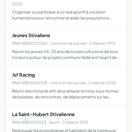
2020
Organiser ou participer à un raid sportif à vocation
humanitaire pour rencontrer et aider les populations
locales et tous objets similaires connexes ou
complémentaires ou susceptibles d'en favoriser la
Jeunes Stivaliens
réalisation ou le d…
RNA W883002062 · Loisirs et vie sociale · Créée en 1970
Réunir les jeunes (14-25 ans) de toutes cultures et de tous
horizons autour de projets communs fédérant l'esprit de
groupe et le vivre ensemble...
Jsf Racing
RNA W883006258 · Loisirs et vie sociale · Créée en 2025
Réunir des motards afin de pratiquer la moto sous formes
de balades, de rencontres, de déplacements sur les
circuits et de communiquer avec d'autres personnes ou
autres associations partageant les mêmes goûts pour la
La Saint-Hubert Stivalienne
moto…
RNA W883001653 · Sport · Créée en 1935
Regrouper les proprietaires et habitants de la commune