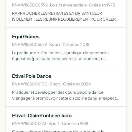
RNA W883000592 · Loisirs et vie sociale · Créée en 1975
RAPPROCHER LES RETRAITES EN BRISANT LEUR
ISOLEMENT, LES REUNIR REGULIEREMENT POUR CREER
OU RESSERRER ENTRE EUX TOUS CONTACTS
HUMAINSAFIN DE LEUR EVITER MONOTONIE, ENNUI ET LA
Equi Grâces
DESAGREABLE IMPRESSION D'ETRE INUTILES OU ABAN…
RNA W883005579 · Sport · Créée en 2018
La pratique de l'équitation, la pratique de spectacles
équestres (prestations équestres), randonnées et
gardiennage pour chevaux
Etival Pole Dance
RNA W883006100 · Sport · Créée en 2024
Pratiquer et développer des cours de pôle dance
S'engager à promouvoir cette discipline dans le respect
des règles éthiques et des valeurs associatives
Etival-Clairefontaine Judo
RNA W883001223 · Sport · Créée en 1988
Organisation et développement de la pratique de