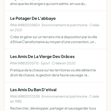
ainsi que les étrangers qui sont admis, en vue du
developpement du gibier, par la protection, le
repeuplement, l'elevage, la destruction des nuisibles
Le Potager De L'abbaye
RNA W883005824 · Environnement et patrimoine · Créée
en 2021
Créer et gérer sur un terrains mis à disposition par la ville
d'Etival Clairefontaine au moyen d'une convention, un
espace commun de jardinage mais aussi de convivialité,
de partage et de respect mutuel il sera géré et an…
Les Amis De La Vierge Des Grâces
RNA W883005715 · Sport · Créée en 2020
Pratique de la chasse sur les territoires où elle détient le
droit de chasse, la gestion de la faune sauvage, la
répression du braconnage, la destruction des nuisibles
dans le respect des règles écologiques et environneme…
Les Amis Du Ban D'etival
RNA W883002538 · Environnement et patrimoine · Créée
en 1982
Rechercher, développer, partager et sauvegarder tous