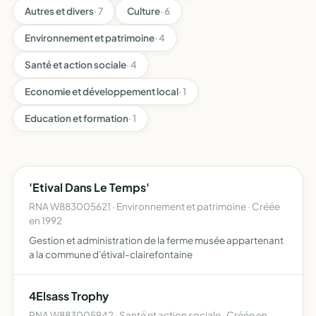
Autres et divers
· 7
Culture
· 6
Environnement et patrimoine
· 4
Santé et action sociale
· 4
Economie et développement local
· 1
Education et formation
· 1
'Etival Dans Le Temps'
RNA W883005621 · Environnement et patrimoine · Créée
en 1992
Gestion et administration de la ferme musée appartenant
a la commune d'étival-clairefontaine
4Elsass Trophy
RNA W883005942 · Santé et action sociale · Créée en