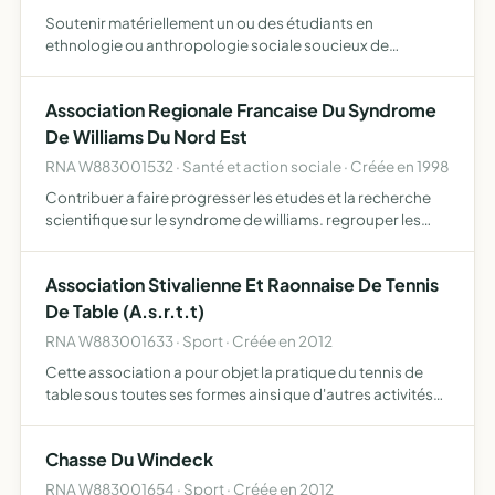
Soutenir matériellement un ou des étudiants en
ethnologie ou anthropologie sociale soucieux de
promouvoir et de défendre le patrimoine, ce soutien
s'effectue par l'attribution d'une bourse qui permet de
Association Regionale Francaise Du Syndrome
financer voyages e…
De Williams Du Nord Est
RNA W883001532 · Santé et action sociale · Créée en 1998
Contribuer a faire progresser les etudes et la recherche
scientifique sur le syndrome de williams. regrouper les
familles diffuser les informations. favoriser la
communication entre les familles
Association Stivalienne Et Raonnaise De Tennis
De Table (A.s.r.t.t)
RNA W883001633 · Sport · Créée en 2012
Cette association a pour objet la pratique du tennis de
table sous toutes ses formes ainsi que d'autres activités
sportives complémentaires
Chasse Du Windeck
RNA W883001654 · Sport · Créée en 2012