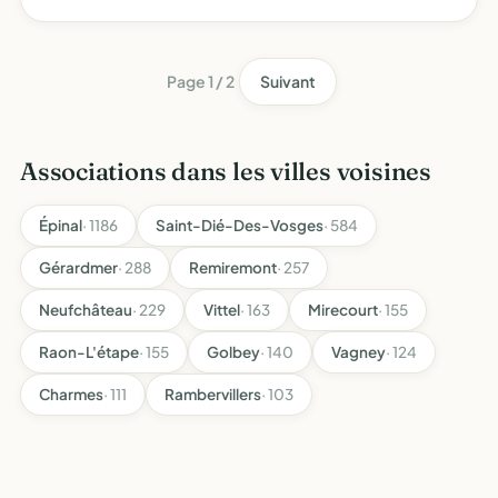
Page 1 / 2
Suivant
Associations dans les villes voisines
Épinal
· 1186
Saint-Dié-Des-Vosges
· 584
Gérardmer
· 288
Remiremont
· 257
Neufchâteau
· 229
Vittel
· 163
Mirecourt
· 155
Raon-L'étape
· 155
Golbey
· 140
Vagney
· 124
Charmes
· 111
Rambervillers
· 103