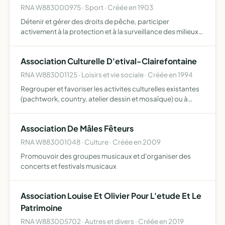
RNA W883000975 · Sport · Créée en 1903
Détenir et gérer des droits de pêche, participer
activement à la protection et à la surveillance des milieux
aquatiques et de leur patrimoine piscicole, élaborer et
mettre en oeuvre un plan de gestion piscicole prévoyant …
Association Culturelle D'etival-Clairefontaine
RNA W883001125 · Loisirs et vie sociale · Créée en 1994
Regrouper et favoriser les activites culturelles existantes
(pachtwork, country, atelier dessin et mosaïque) ou à
créer les moyens d'action de l'association sont
notamment l'organisation de rencontres, débats,
Association De Mâles Fêteurs
conférences…
RNA W883001048 · Culture · Créée en 2009
Promouvoir des groupes musicaux et d'organiser des
concerts et festivals musicaux
Association Louise Et Olivier Pour L'etude Et Le
Patrimoine
RNA W883005702 · Autres et divers · Créée en 2019