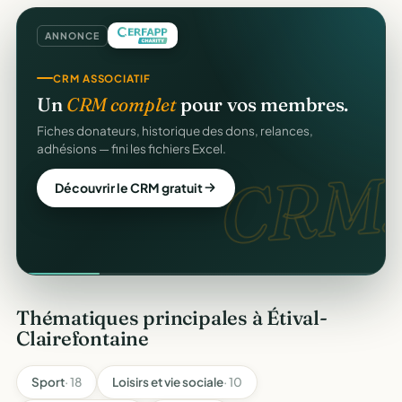
ANNONCE
CRM ASSOCIATIF
Un
CRM complet
pour vos membres.
Fiches donateurs, historique des dons, relances,
adhésions — fini les fichiers Excel.
CRM.
Découvrir le CRM gratuit
Thématiques principales à Étival-
Clairefontaine
Sport
· 18
Loisirs et vie sociale
· 10