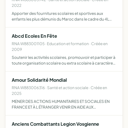
2022
Apporter des fournitures scolaires et sportives aux
enfants les plus démunis du Maroc dans le cadre du 4L
trophy
Abcd Ecoles En Fête
RNA W883001105 · Education et formation · Créée en
2009
Soutenir les activités scolaires, promouvoir et participer à
toute organisation scolaire ou extra scolaire à caractère
éducatif, culturel ou sportif, dans l'intérêt des élèves et de
leur famille
Amour Solidarité Mondial
RNA W883006316 · Santé et action sociale · Créée en
2025
MENER DES ACTIONS HUMANITAIRES ET SOCIALES EN
FRANCE ET À L ÉTRANGER VENIR EN AIDE AUX
PERSONNES EN DÉTRESSE OU EN SITUATION DE
VULNÉRABILITÉ ORGANISER DES CAGNOTTES ET
Anciens Combattants Legion Vosgienne
COLLECTES DE FONDS POUR SOUTENIR DES