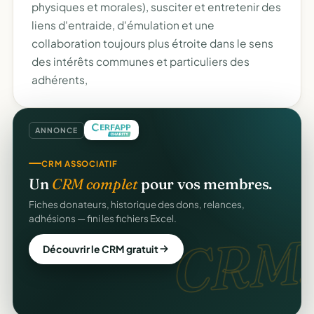
physiques et morales), susciter et entretenir des
liens d'entraide, d'émulation et une
collaboration toujours plus étroite dans le sens
des intérêts communes et particuliers des
adhérents,
ANNONCE
CRM ASSOCIATIF
Un
CRM complet
pour vos membres.
Fiches donateurs, historique des dons, relances,
adhésions — fini les fichiers Excel.
CRM.
Découvrir le CRM gratuit