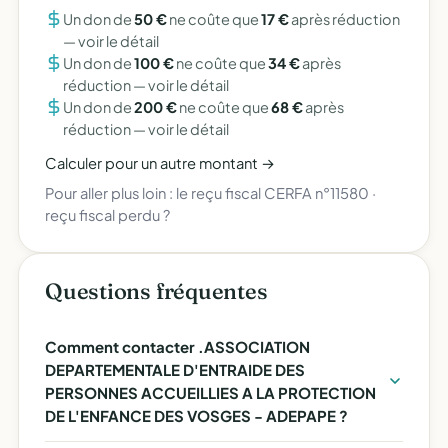
Un don de
50 €
ne coûte que
17 €
après réduction
—
voir le détail
Un don de
100 €
ne coûte que
34 €
après
réduction —
voir le détail
Un don de
200 €
ne coûte que
68 €
après
réduction —
voir le détail
Calculer pour un autre montant →
Pour aller plus loin :
le reçu fiscal CERFA n°11580
·
reçu fiscal perdu ?
Questions fréquentes
Comment contacter .ASSOCIATION
DEPARTEMENTALE D'ENTRAIDE DES
PERSONNES ACCUEILLIES A LA PROTECTION
DE L'ENFANCE DES VOSGES - ADEPAPE ?