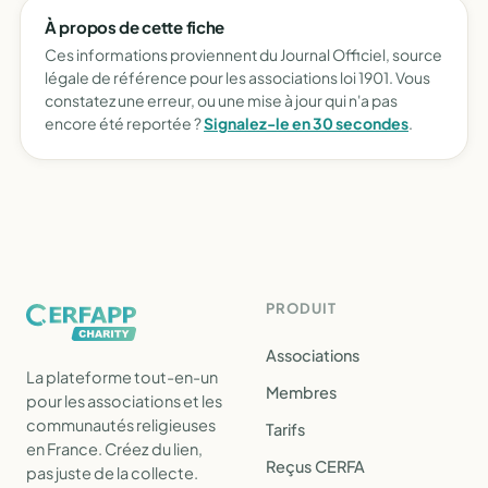
À propos de cette fiche
Ces informations proviennent du Journal Officiel, source
légale de référence pour les associations loi 1901. Vous
constatez une erreur, ou une mise à jour qui n'a pas
encore été reportée ?
Signalez-le en 30 secondes
.
PRODUIT
Associations
La plateforme tout-en-un
Membres
pour les associations et les
communautés religieuses
Tarifs
en France. Créez du lien,
Reçus CERFA
pas juste de la collecte.