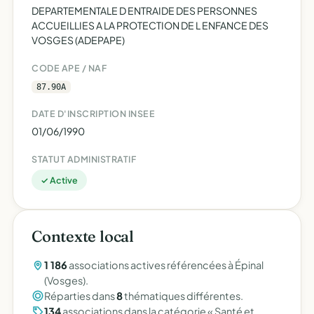
DEPARTEMENTALE D ENTRAIDE DES PERSONNES
ACCUEILLIES A LA PROTECTION DE L ENFANCE DES
VOSGES (ADEPAPE)
CODE APE / NAF
87.90A
DATE D'INSCRIPTION INSEE
01/06/1990
STATUT ADMINISTRATIF
✓ Active
Contexte local
1 186
associations actives référencées à Épinal
(Vosges).
Réparties dans
8
thématiques différentes.
134
associations dans la catégorie « Santé et