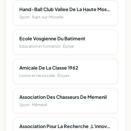
Hand-Ball Club Vallee De La Haute Moselle
Sport · Rupt-sur-Moselle
Ecole Vosgienne Du Batiment
Education et formation · Épinal
Amicale De La Classe 1962
Loisirs et vie sociale · Éloyes
Association Des Chasseurs De Memenil
Sport · Méménil
Association Pour La Recherche ,L'innovation Pedagogique Et L'animation Culturelle De La Circonscription D'epinal Ii.(A.r.i.p.a.c.-E.ii.)