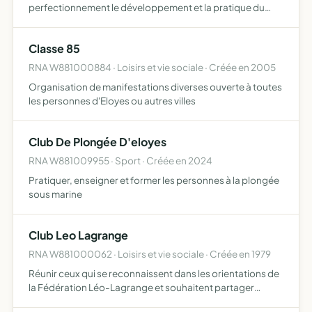
perfectionnement le développement et la pratique du
billard sous toutes ses formes l'organisation des
manifestations et toutes les activités s'y rapportant
Classe 85
RNA W881000884 · Loisirs et vie sociale · Créée en 2005
Organisation de manifestations diverses ouverte à toutes
les personnes d'Eloyes ou autres villes
Club De Plongée D'eloyes
RNA W881009955 · Sport · Créée en 2024
Pratiquer, enseigner et former les personnes à la plongée
sous marine
Club Leo Lagrange
RNA W881000062 · Loisirs et vie sociale · Créée en 1979
Réunir ceux qui se reconnaissent dans les orientations de
la Fédération Léo-Lagrange et souhaitent partager
collectivement l'ambition, promouvoir dans la tolérance