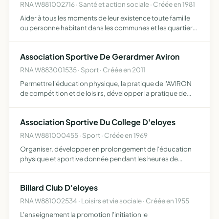
RNA W881002716 · Santé et action sociale · Créée en 1981
Aider à tous les moments de leur existence toute famille
ou personne habitant dans les communes et les quartiers
où elle exerce son action, pour ce faire, elle assure la
responsabilité matérielle et morale de la marche d'…
Association Sportive De Gerardmer Aviron
RNA W883001535 · Sport · Créée en 2011
Permettre l'éducation physique, la pratique de l'AVIRON
de compétition et de loisirs, développer la pratique de
l'AVIRON, de soutenir, d'encourager tous les efforts et
toutes les initiatives tendant à étendre la pratique …
Association Sportive Du College D'eloyes
RNA W881000455 · Sport · Créée en 1969
Organiser, développer en prolongement de l'éducation
physique et sportive donnée pendant les heures de
scolarité l'initiation et la pratique sportives pour les élèves
qui y adhérent.
Billard Club D'eloyes
RNA W881002534 · Loisirs et vie sociale · Créée en 1955
L'enseignement la promotion l'initiation le