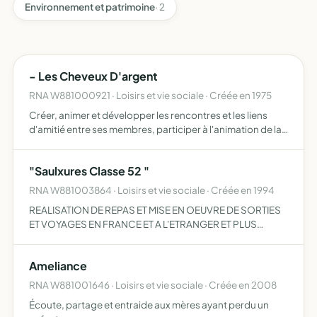
Environnement et patrimoine
· 2
- Les Cheveux D'argent
RNA W881000921 · Loisirs et vie sociale · Créée en 1975
Créer, animer et développer les rencontres et les liens
d'amitié entre ses membres, participer à l'animation de la
vie communale, dans le rescpect des convictions de
chacun, organiser des déplacements et voyages ainsi
"Saulxures Classe 52 "
que…
RNA W881003864 · Loisirs et vie sociale · Créée en 1994
REALISATION DE REPAS ET MISE EN OEUVRE DE SORTIES
ET VOYAGES EN FRANCE ET A L'ETRANGER ET PLUS
GENERALEMENT TOUTES MANIFESTATIONS AMICALES
ENTRE SES MEMBRES ET ADHERENTS
Ameliance
RNA W881001646 · Loisirs et vie sociale · Créée en 2008
Écoute, partage et entraide aux mères ayant perdu un