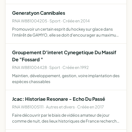
recueillir des fonds nécessaires pour les participations
aux différents rallyes
Generatyon Cannibales
RNA W881004205 · Sport · Créée en 2014
Promouvoir un certain esprit du hockey sur glace dans
l'intérêt de GAMYO, elle se doit d'encourager au maximum
l'équipe des GamYo d'Epinal lors des matchs à domicile (à
la patinoire de Poissompré) et d'amener le plus gran…
Groupement D'interet Cynegetique Du Massif
De "Fossard "
RNA W881004428 · Sport · Créée en 1992
Maintien, développement, gestion, voire implantation des
espèces chassables
Jcac: Historiae Resonare - Echo Du Passé
RNA W881005111 · Autres et divers · Créée en 2017
Faire découvrir par le biais de vidéos amateur de jour
comme de nuit, des lieux historiques de France recherche
éventuelle de phénomènes inexplicables avec une