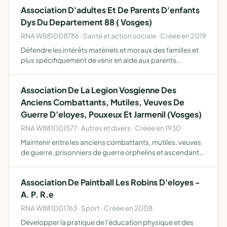
Association D'adultes Et De Parents D'enfants
Dys Du Departement 88 ( Vosges)
RNA W881008786 · Santé et action sociale · Créée en 2019
Défendre les intérêts matériels et moraux des familles et
plus spécifiquement de venir en aide aux parents
d'enfants ainsi qu'aux enfants et adultes souffrant de
troubles dys, tels que la dyslexie et la dysorthographie, l…
Association De La Legion Vosgienne Des
Anciens Combattants, Mutiles, Veuves De
Guerre D'eloyes, Pouxeux Et Jarmenil (Vosges)
RNA W881001577 · Autres et divers · Créée en 1930
Maintenir entre les anciens combattants, mutiles, veuves
de guerre, prisonniers de guerre orphelins et ascendants
d'Eliyes, POuxeux, et Jarménil un lien permanent de
relations et d'amicale assitance, venir enaide aux cama…
Association De Paintball Les Robins D'eloyes -
A. P. R.e
RNA W881001763 · Sport · Créée en 2008
Développer la pratique de l'éducation physique et des