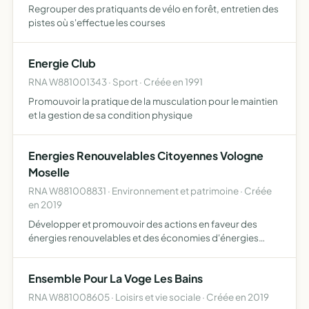
Regrouper des pratiquants de vélo en forêt, entretien des
pistes où s'effectue les courses
Energie Club
RNA W881001343 · Sport · Créée en 1991
Promouvoir la pratique de la musculation pour le maintien
et la gestion de sa condition physique
Energies Renouvelables Citoyennes Vologne
Moselle
RNA W881008831 · Environnement et patrimoine · Créée
en 2019
Développer et promouvoir des actions en faveur des
énergies renouvelables et des économies d'énergies
Créer une société à financement participatif et à
gouvernance citoyenne de type SAS (Société par Actions
Ensemble Pour La Voge Les Bains
Simplifié) ou …
RNA W881008605 · Loisirs et vie sociale · Créée en 2019