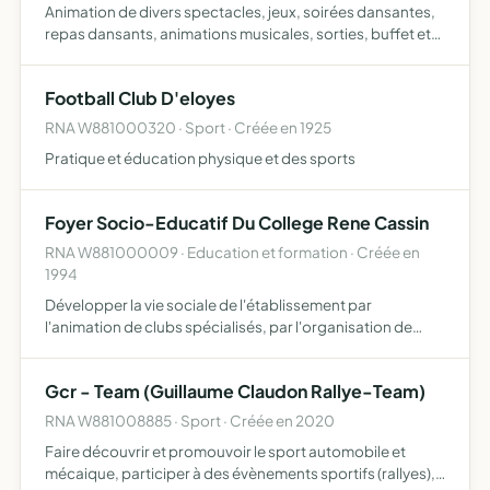
Animation de divers spectacles, jeux, soirées dansantes,
repas dansants, animations musicales, sorties, buffet et
buvette occasionnelles
Football Club D'eloyes
RNA W881000320 · Sport · Créée en 1925
Pratique et éducation physique et des sports
Foyer Socio-Educatif Du College Rene Cassin
RNA W881000009 · Education et formation · Créée en
1994
Développer la vie sociale de l'établissement par
l'animation de clubs spécialisés, par l'organisation de
manifestations culturelles, par l'établissement de liens
avec les associations de la cité et par la participation au…
Gcr - Team (Guillaume Claudon Rallye-Team)
RNA W881008885 · Sport · Créée en 2020
Faire découvrir et promouvoir le sport automobile et
mécaique, participer à des évènements sportifs (rallyes),