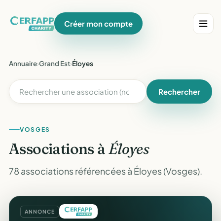
Créer mon compte
Annuaire
›
Grand Est
›
Éloyes
Rechercher
VOSGES
Associations à
Éloyes
78 associations référencées à Éloyes (Vosges).
ANNONCE