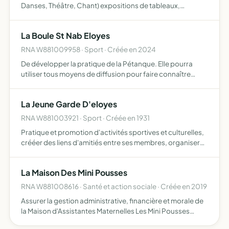
Danses, Théâtre, Chant) expositions de tableaux,
peintures et uvres artisanales Manifestations
socioculturelles, sportives Animations d'atelier créatifs et
La Boule St Nab Eloyes
d'expressio…
RNA W881009958 · Sport · Créée en 2024
De développer la pratique de la Pétanque. Elle pourra
utiliser tous moyens de diffusion pour faire connaître
cette pratique.
La Jeune Garde D'eloyes
RNA W881003921 · Sport · Créée en 1931
Pratique et promotion d'activités sportives et culturelles,
crééer des liens d'amitiés entre ses membres, organiser
toute manifestation permettant le financement de ses
activités
La Maison Des Mini Pousses
RNA W881008616 · Santé et action sociale · Créée en 2019
Assurer la gestion administrative, financière et morale de
la Maison d'Assistantes Maternelles Les Mini Pousses
tenue par des assistantes maternelles agréées permettre