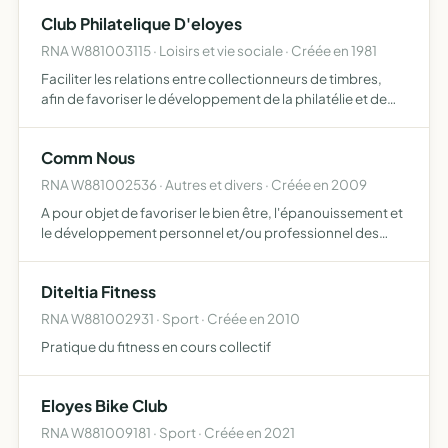
et l'amitié, l'animation globale ou spécialisée du temps …
Club Philatelique D'eloyes
RNA W881003115 · Loisirs et vie sociale · Créée en 1981
Faciliter les relations entre collectionneurs de timbres,
afin de favoriser le développement de la philatélie et de
faciliter les échanges entre les adhérents par le service de
circulation, fournir aux collectionneurs adh…
Comm Nous
RNA W881002536 · Autres et divers · Créée en 2009
A pour objet de favoriser le bien être, l'épanouissement et
le développement personnel et/ou professionnel des
personnes et des collectifs. met en uvre toutes formes
d'actions d'accompagnements ou de pratiques
Diteltia Fitness
permettant …
RNA W881002931 · Sport · Créée en 2010
Pratique du fitness en cours collectif
Eloyes Bike Club
RNA W881009181 · Sport · Créée en 2021