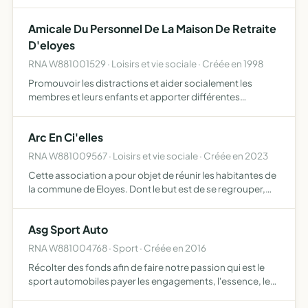
communes pour le personnel, la formation
professionnelle, organiser des fêtes et secourir si besoin
Amicale Du Personnel De La Maison De Retraite
est les membres…
D'eloyes
RNA W881001529 · Loisirs et vie sociale · Créée en 1998
Promouvoir les distractions et aider socialement les
membres et leurs enfants et apporter différentes
attentions aux personnels et à leurs familles lors
d'événements familiaux (décès, retraite...)
Arc En Ci'elles
RNA W881009567 · Loisirs et vie sociale · Créée en 2023
Cette association a pour objet de réunir les habitantes de
la commune de Eloyes. Dont le but est de se regrouper,
échanger, discuter et faire connaissance pour créer du
lien social, des amitiés. Équipe dynamisant à se sou…
Asg Sport Auto
RNA W881004768 · Sport · Créée en 2016
Récolter des fonds afin de faire notre passion qui est le
sport automobiles payer les engagements, l'essence, le
matériel et les révisions sur l'auto