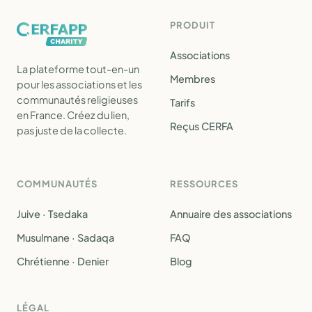
PRODUIT
Associations
La plateforme tout-en-un
Membres
pour les associations et les
communautés religieuses
Tarifs
en France. Créez du lien,
Reçus CERFA
pas juste de la collecte.
COMMUNAUTÉS
RESSOURCES
Juive · Tsedaka
Annuaire des associations
Musulmane · Sadaqa
FAQ
Chrétienne · Denier
Blog
LÉGAL