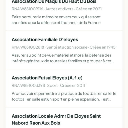
Association Du Maquis Du Haut Du Bois
RNA W881009116 · Autres et divers · Créée en 2021
Faire perdurer la mémoire envers ceux qui se sont
sacrifiés pour la défense et l'honneur de la France
Association Familiale D'eloyes
RNA W881002818 · Santé et action sociale · Créée en 1945
Assurer au point de vue matériel et moral la défense des
intérêts généraux de toutes les familles et grouper à cet
effet les familles constituées par le mariage et la filiation
légitime ou adoptive ainsi que les ménages s…
Association Futsal Eloyes (A.f.e)
RNA W881003398 · Sport · Créée en 2011
Promouvoir et permettre la pratique du football en salle, le
football en salle est un sport en pleine expansion, il est
pratiqué dans de nombreuses municipalités, l'A.F.E
souhaite répondre aux besoins des citoyens de la v…
Association Locale Admr De Eloyes Saint
Nabord Raon Aux Bois