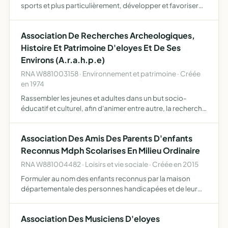
sports et plus particulièrement, développer et favoriser
par tous les moyens appropriés, sur le plan sportif et
accessoirement artistique et scientifique, la pratique,…
Association De Recherches Archeologiques,
Histoire Et Patrimoine D'eloyes Et De Ses
Environs (A.r.a.h.p.e)
RNA W881003158 · Environnement et patrimoine · Créée
en 1974
Rassembler les jeunes et adultes dans un but socio-
éducatif et culturel, afin d'animer entre autre, la recherche
archéologique, l'étude de l'histoire, de son patrimoine, la
protection de la nature et l'aménagement de site…
Association Des Amis Des Parents D'enfants
Reconnus Mdph Scolarises En Milieu Ordinaire
RNA W881004482 · Loisirs et vie sociale · Créée en 2015
Formuler au nom des enfants reconnus par la maison
départementale des personnes handicapées et de leur
famille des souhaits sur toutes questions concernant leur
scolarisation en milieu ordinaire mettre en place la loi du …
Association Des Musiciens D'eloyes