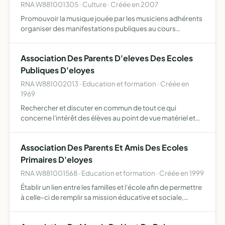
RNA W881001305 · Culture · Créée en 2007
Promouvoir la musique jouée par les musiciens adhérents
organiser des manifestations publiques au cours
desquelles des prestations musicales seront réalisées et
aidera dans leurs démarches administratives, de
Association Des Parents D'eleves Des Ecoles
production e…
Publiques D'eloyes
RNA W881002013 · Education et formation · Créée en
1969
Rechercher et discuter en commun de tout ce qui
concerne l'intérêt des élèves au point de vue matériel et
intellectuel, contribuer à la propérité de l'établissement
Association Des Parents Et Amis Des Ecoles
Primaires D'eloyes
RNA W881001568 · Education et formation · Créée en 1999
Établir un lien entre les familles et l'école afin de permettre
à celle-ci de remplir sa mission éducative et sociale,
prolonger l'oeuvre scolaire en aidant au financement
d'activités promouvant l'éducation populaire, not…