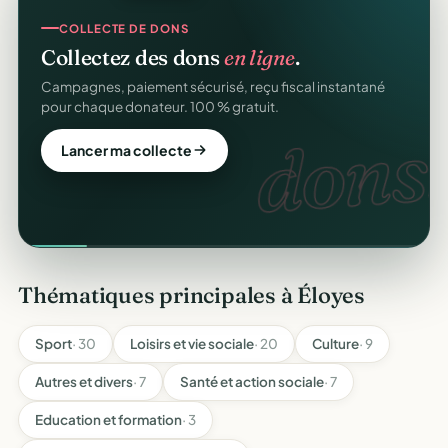
COLLECTE DE DONS
Collectez des dons
en ligne
.
Campagnes, paiement sécurisé, reçu fiscal instantané
pour chaque donateur. 100 % gratuit.
dons.
Lancer ma collecte
Thématiques principales à Éloyes
Sport
· 30
Loisirs et vie sociale
· 20
Culture
· 9
Autres et divers
· 7
Santé et action sociale
· 7
Education et formation
· 3