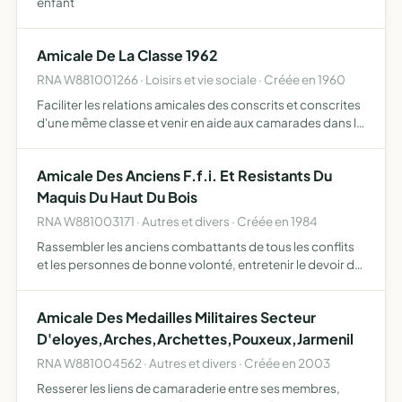
enfant
Amicale De La Classe 1962
RNA W881001266 · Loisirs et vie sociale · Créée en 1960
Faciliter les relations amicales des conscrits et conscrites
d'une même classe et venir en aide aux camarades dans le
besoin
Amicale Des Anciens F.f.i. Et Resistants Du
Maquis Du Haut Du Bois
RNA W881003171 · Autres et divers · Créée en 1984
Rassembler les anciens combattants de tous les conflits
et les personnes de bonne volonté, entretenir le devoir de
mémoire, maintenir l'esprit de camaraderie et de
solidarité, accueillir de nouveaux adhérents
Amicale Des Medailles Militaires Secteur
D'eloyes,Arches,Archettes,Pouxeux,Jarmenil
RNA W881004562 · Autres et divers · Créée en 2003
Resserer les liens de camaraderie entre ses membres,