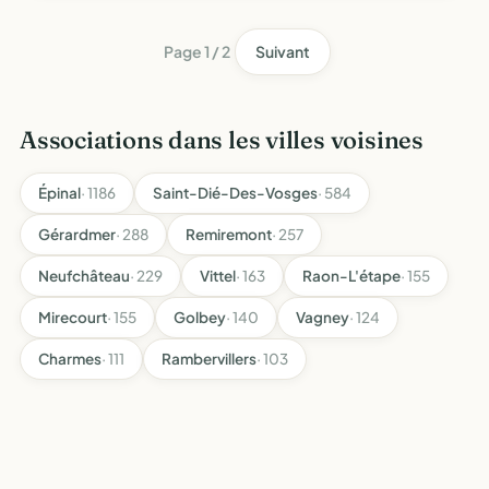
l'accueil de jeunes enfants de 0 à 6 ans par des assi…
Page 1 / 2
Suivant
Associations dans les villes voisines
Épinal
· 1186
Saint-Dié-Des-Vosges
· 584
Gérardmer
· 288
Remiremont
· 257
Neufchâteau
· 229
Vittel
· 163
Raon-L'étape
· 155
Mirecourt
· 155
Golbey
· 140
Vagney
· 124
Charmes
· 111
Rambervillers
· 103