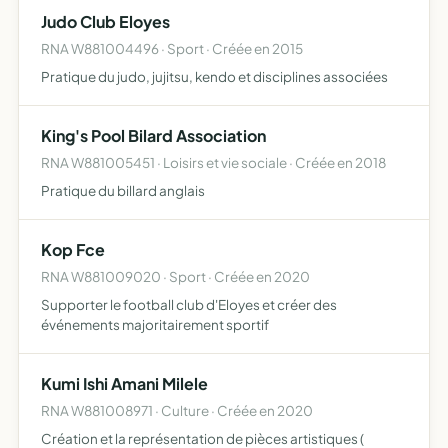
approche sceptique et rationnelle découverte des
Judo Club Eloyes
mythes et lé…
RNA W881004496 · Sport · Créée en 2015
Pratique du judo, jujitsu, kendo et disciplines associées
King's Pool Bilard Association
RNA W881005451 · Loisirs et vie sociale · Créée en 2018
Pratique du billard anglais
Kop Fce
RNA W881009020 · Sport · Créée en 2020
Supporter le football club d'Eloyes et créer des
événements majoritairement sportif
Kumi Ishi Amani Milele
RNA W881008971 · Culture · Créée en 2020
Création et la représentation de pièces artistiques (