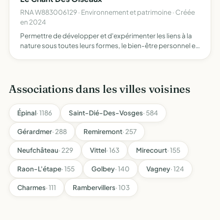
RNA W883006129 · Environnement et patrimoine · Créée
en 2024
Permettre de développer et d'expérimenter les liens à la
nature sous toutes leurs formes, le bien-être personnel et
les relations humaines, au travers, notamment,
d'organisations d'événements, d'actions de
découvertes, de…
Associations dans les villes voisines
Épinal
· 1186
Saint-Dié-Des-Vosges
· 584
Gérardmer
· 288
Remiremont
· 257
Neufchâteau
· 229
Vittel
· 163
Mirecourt
· 155
Raon-L'étape
· 155
Golbey
· 140
Vagney
· 124
Charmes
· 111
Rambervillers
· 103