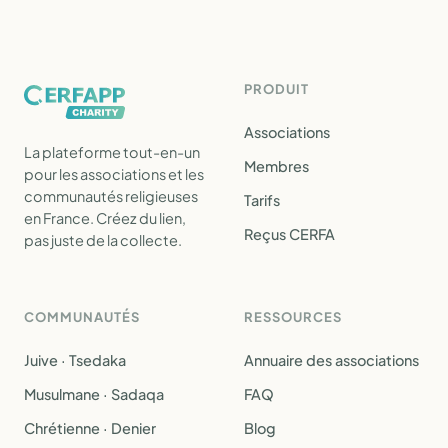
PRODUIT
Associations
La plateforme tout-en-un
Membres
pour les associations et les
communautés religieuses
Tarifs
en France. Créez du lien,
Reçus CERFA
pas juste de la collecte.
COMMUNAUTÉS
RESSOURCES
Juive · Tsedaka
Annuaire des associations
Musulmane · Sadaqa
FAQ
Chrétienne · Denier
Blog