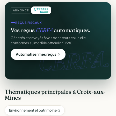
ANNONCE
CRM ASSOCIATIF
REÇUS FISCAUX
Un
CRM complet
pour vos membres.
Vos reçus
CERFA
automatiques.
Fiches donateurs, historique des dons, relances,
Générés et envoyés à vos donateurs en un clic,
adhésions — fini les fichiers Excel.
conformes au modèle officiel n°11580.
CRM
CERFA.
Découvrir le CRM gratuit
Automatiser mes reçus
Thématiques principales à Croix-aux-
Mines
Environnement et patrimoine
· 2