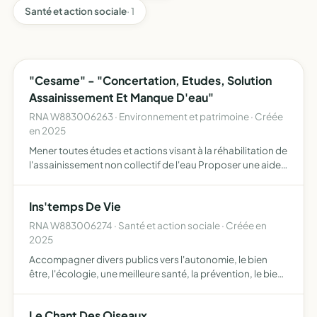
Santé et action sociale
· 1
"Cesame" - "Concertation, Etudes, Solution
Assainissement Et Manque D'eau"
RNA W883006263 · Environnement et patrimoine · Créée
en 2025
Mener toutes études et actions visant à la réhabilitation de
l'assainissement non collectif de l'eau Proposer une aide
technique, administrative et financière aux particuliers ou
collectivité pour la mise en conformité ou…
Ins'temps De Vie
RNA W883006274 · Santé et action sociale · Créée en
2025
Accompagner divers publics vers l'autonomie, le bien
être, l'écologie, une meilleure santé, la prévention, le bien
être animal
Le Chant Des Oiseaux