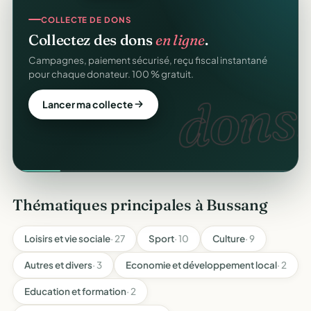
COLLECTE DE DONS
Collectez des dons
en ligne
.
Campagnes, paiement sécurisé, reçu fiscal instantané
pour chaque donateur. 100 % gratuit.
dons.
Lancer ma collecte
Thématiques principales à Bussang
Loisirs et vie sociale
· 27
Sport
· 10
Culture
· 9
Autres et divers
· 3
Economie et développement local
· 2
Education et formation
· 2