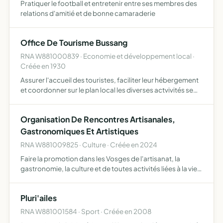
Pratiquer le football et entretenir entre ses membres des
relations d'amitié et de bonne camaraderie
Office De Tourisme Bussang
RNA W881000839 · Economie et développement local ·
Créée en 1930
Assurer l'accueil des touristes, faciliter leur hébergement
et coordonner sur le plan local les diverses actvivités se
rapportant au tourisme, à l'organisation des loisirs et à la
mise en valeur des richesses naturelles d…
Organisation De Rencontres Artisanales,
Gastronomiques Et Artistiques
RNA W881009825 · Culture · Créée en 2024
Faire la promotion dans les Vosges de l'artisanat, la
gastronomie, la culture et de toutes activités liées à la vie
rurale salons, marchés démonstrations musicales,
artisanales et folkloriques.
Pluri'ailes
RNA W881001584 · Sport · Créée en 2008