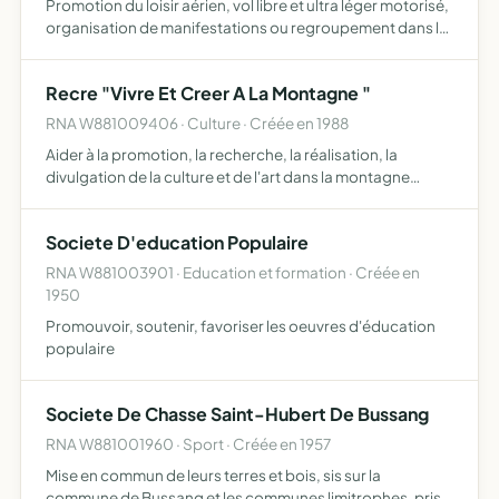
Promotion du loisir aérien, vol libre et ultra léger motorisé,
organisation de manifestations ou regroupement dans le
cadre des activités liées au vol libre et à l'ultra léger
motorisé, création et fonctionnement d'une éc…
Recre "Vivre Et Creer A La Montagne "
RNA W881009406 · Culture · Créée en 1988
Aider à la promotion, la recherche, la réalisation, la
divulgation de la culture et de l'art dans la montagne
Vosgienne. Favoriser l'échange et la communication par
la redécouverte de la vie montagnarde à travers ses ryth…
Societe D'education Populaire
RNA W881003901 · Education et formation · Créée en
1950
Promouvoir, soutenir, favoriser les oeuvres d'éducation
populaire
Societe De Chasse Saint-Hubert De Bussang
RNA W881001960 · Sport · Créée en 1957
Mise en commun de leurs terres et bois, sis sur la
commune de Bussang et les communes limitrophes, prise