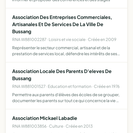
Association Des Entreprises Commerciales,
Artisanales Et De Services De La Ville De
Bussang
RNA W881002287 · Loisirs et vie sociale · Créée en 2009
Représenter le secteur commercial, artisanal et de la
prestation de services local, défendre les intérêts de ses
adhérents, organisation de manifestations, d'animations
et de promotion afin de promouvoir, dynamiser et ani…
Association Locale Des Parents D'eleves De
Bussang
RNA W881001527 · Education et formation · Créée en 1976
Permettre aux parents d'élèves des écoles de se grouper,
documenter les parents sur tout ce qui concernce la vie et
l'orientation de l'enfant, défendre ses intérêts matériels et
moraux dans l'esprit du libre respect de to…
Association Mickael Labadie
RNA W881003856 · Culture · Créée en 2013