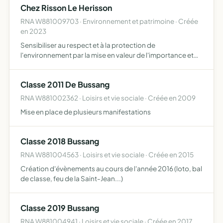
Chez Risson Le Herisson
RNA W881009703 · Environnement et patrimoine · Créée
en 2023
Sensibiliser au respect et à la protection de
l'environnement par la mise en valeur de l'importance et
de l'utilité du hérisson. développer des outils de
protection et de gestion de l'espèce de son habitat.
Classe 2011 De Bussang
défendre la fa…
RNA W881002362 · Loisirs et vie sociale · Créée en 2009
Mise en place de plusieurs manifestations
Classe 2018 Bussang
RNA W881004563 · Loisirs et vie sociale · Créée en 2015
Création d'évènements au cours de l'année 2016 (loto, bal
de classe, feu de la Saint-Jean...)
Classe 2019 Bussang
RNA W881004941 · Loisirs et vie sociale · Créée en 2017