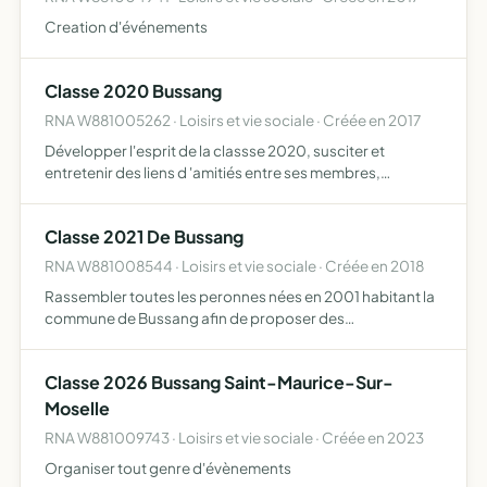
Creation d'événements
Classe 2020 Bussang
RNA W881005262 · Loisirs et vie sociale · Créée en 2017
Développer l'esprit de la classse 2020, susciter et
entretenir des liens d 'amitiés entre ses membres,
d'organiser toutes manifestations nécessaire à la bonne
marche de l'association, accorder en cas d'urgence des
Classe 2021 De Bussang
secours…
RNA W881008544 · Loisirs et vie sociale · Créée en 2018
Rassembler toutes les peronnes nées en 2001 habitant la
commune de Bussang afin de proposer des
manifestations au sein de la commune, les manifestations
se dérouleront tout au long de l'année 2019
Classe 2026 Bussang Saint-Maurice-Sur-
Moselle
RNA W881009743 · Loisirs et vie sociale · Créée en 2023
Organiser tout genre d'évènements