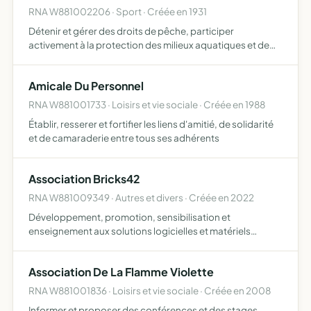
RNA W881002206 · Sport · Créée en 1931
Détenir et gérer des droits de pêche, participer
activement à la protection des milieux aquatiques et de
leur patrimoine piscicole, notamment par la lutte contre le
braconnage, par la participation à la lutte contre toute…
Amicale Du Personnel
RNA W881001733 · Loisirs et vie sociale · Créée en 1988
Établir, resserer et fortifier les liens d'amitié, de solidarité
et de camaraderie entre tous ses adhérents
Association Bricks42
RNA W881009349 · Autres et divers · Créée en 2022
Développement, promotion, sensibilisation et
enseignement aux solutions logicielles et matériels
relatives à l'Internet des Objets, à destination de tous les
publics, dans le but de mesurer et de réduire l'impact
Association De La Flamme Violette
environn…
RNA W881001836 · Loisirs et vie sociale · Créée en 2008
Informer et proposer des conférences et des stages