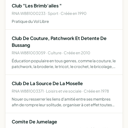
Club "Les Brimb'ailes "
RNA W881000233 · Sport · Créée en 1990
Pratique du Vol Libre
Club De Couture, Patchwork Et Detente De
Bussang
RNA W881003059 · Culture · Créée en 2010
Éducation populaire en tous genres, comme la couture, le
patchwork, la broderie, le tricot, le crochet, le bricolage,
la peinture, les jeux de société, l'informatique ainsi que les
rencontres conviviales et l'organisation…
Club De La Source De La Moselle
RNA W881003371 · Loisirs et vie sociale · Créée en 1978
Nouer ou resserrer les liens d'amitié entre ses membres
afin de rompre leur solitude, organiser à cet effet toutes
activités sociales, culturelles et de loisirs, créer le cas
échéant, tous services annexes pour assurer le…
Comite De Jumelage