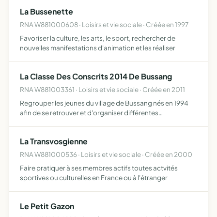
associations et les forces vives de la commune et des
La Bussenette
alen…
RNA W881000608 · Loisirs et vie sociale · Créée en 1997
Favoriser la culture, les arts, le sport, rechercher de
nouvelles manifestations d'animation et les réaliser
La Classe Des Conscrits 2014 De Bussang
RNA W881003361 · Loisirs et vie sociale · Créée en 2011
Regrouper les jeunes du village de Bussang nés en 1994
afin de se retrouver et d'organiser différentes
manifestations dont le feu de la Saint Jean de l'année 2012
de la commune de Bussang
La Transvosgienne
RNA W881000536 · Loisirs et vie sociale · Créée en 2000
Faire pratiquer à ses membres actifs toutes actvités
sportives ou culturelles en France ou à l'étranger
Le Petit Gazon