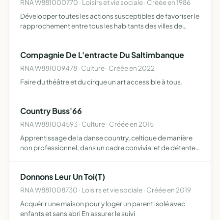
RNA W881000770 · Loisirs et vie sociale · Créée en 1986
Développer toutes les actions susceptibles de favoriser le
rapprochement entre tous les habitants des villes de
BUssang avec ceux de toute autre localité en France oo à
l'étranger
Compagnie De L'entracte Du Saltimbanque
RNA W881009478 · Culture · Créée en 2022
Faire du théâtre et du cirque un art accessible à tous.
Country Buss'66
RNA W881004593 · Culture · Créée en 2015
Apprentissage de la danse country, celtique de manière
non professionnel, dans un cadre convivial et de détente,
tissage de lien social, échange de connaissances entre
les adhérents, permettre un travail de mémorisation, …
Donnons Leur Un Toi(T)
RNA W881008730 · Loisirs et vie sociale · Créée en 2019
Acquérir une maison pour y loger un parent isolé avec
enfants et sans abri En assurer le suivi