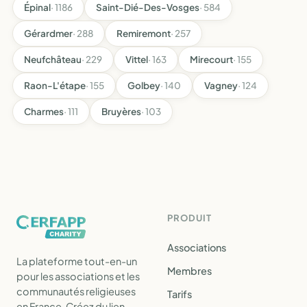
Épinal
· 1186
Saint-Dié-Des-Vosges
· 584
Gérardmer
· 288
Remiremont
· 257
Neufchâteau
· 229
Vittel
· 163
Mirecourt
· 155
Raon-L'étape
· 155
Golbey
· 140
Vagney
· 124
Charmes
· 111
Bruyères
· 103
PRODUIT
Associations
La plateforme tout-en-un
Membres
pour les associations et les
communautés religieuses
Tarifs
en France. Créez du lien,