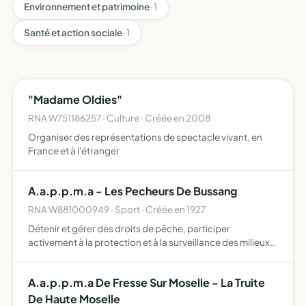
Environnement et patrimoine
· 1
Santé et action sociale
· 1
"Madame Oldies"
RNA W751186257 · Culture · Créée en 2008
Organiser des représentations de spectacle vivant, en
France et à l'étranger
A.a.p.p.m.a - Les Pecheurs De Bussang
RNA W881000949 · Sport · Créée en 1927
Détenir et gérer des droits de pêche, participer
activement à la protection et à la surveillance des milieux
aquatiques et de leur patrimoine piscicole, notamment
par la lutte contre le braconnage, par la participation à …
A.a.p.p.m.a De Fresse Sur Moselle - La Truite
De Haute Moselle