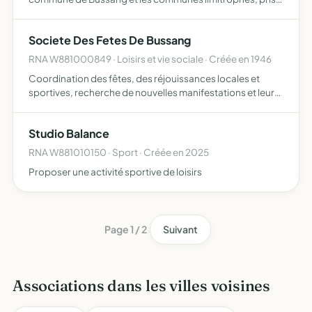
à bail du droit de chasse sur les dites communes,
conservation du gibier, répression du braconnage,
Societe Des Fetes De Bussang
constataion et r…
RNA W881000849 · Loisirs et vie sociale · Créée en 1946
Coordination des fêtes, des réjouissances locales et
sportives, recherche de nouvelles manifestations et leurs
réalisations
Studio Balance
RNA W881010150 · Sport · Créée en 2025
Proposer une activité sportive de loisirs
Page 1 / 2
Suivant
Associations dans les villes voisines