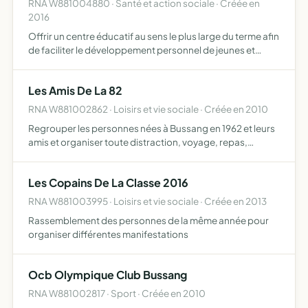
RNA W881004880 · Santé et action sociale · Créée en
2016
Offrir un centre éducatif au sens le plus large du terme afin
de faciliter le développement personnel de jeunes et
d'adultes, d'obtenir des changements de
comportements sociaux, de favoriser la créativité et
Les Amis De La 82
d'augmenter l…
RNA W881002862 · Loisirs et vie sociale · Créée en 2010
Regrouper les personnes nées à Bussang en 1962 et leurs
amis et organiser toute distraction, voyage, repas,
spectacle ...
Les Copains De La Classe 2016
RNA W881003995 · Loisirs et vie sociale · Créée en 2013
Rassemblement des personnes de la même année pour
organiser différentes manifestations
Ocb Olympique Club Bussang
RNA W881002817 · Sport · Créée en 2010