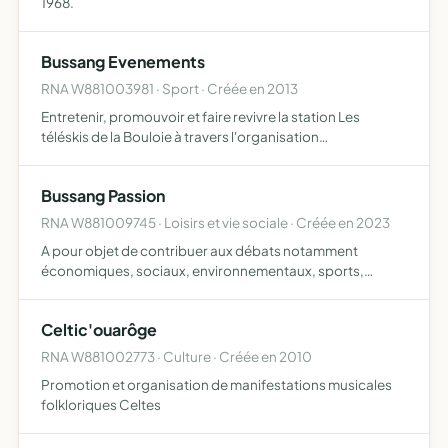
1968.
Bussang Evenements
RNA W881003981 · Sport · Créée en 2013
Entretenir, promouvoir et faire revivre la station Les
téléskis de la Bouloie à travers l'organisation
d'évènements sportifs et/ou culturels et ce en toutes
saisons (principalement en été et en hiver), ceci dans
Bussang Passion
l'éventua…
RNA W881009745 · Loisirs et vie sociale · Créée en 2023
A pour objet de contribuer aux débats notamment
économiques, sociaux, environnementaux, sports,
culturels et politiques concernant la ville de BUSSANG.
Indépendante des partis politiques et regroupant des
Celtic'ouarôge
citoyens de tous…
RNA W881002773 · Culture · Créée en 2010
Promotion et organisation de manifestations musicales
folkloriques Celtes