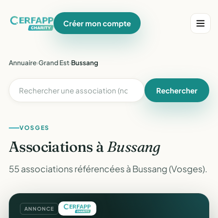
Créer mon compte
Annuaire
›
Grand Est
›
Bussang
Rechercher
VOSGES
Associations à
Bussang
55 associations référencées à Bussang (Vosges).
ANNONCE