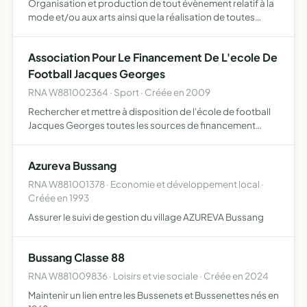
Organisation et production de tout évènement relatif à la
mode et/ou aux arts ainsi que la réalisation de toutes
prestations de communication événementielles
Association Pour Le Financement De L'ecole De
Football Jacques Georges
RNA W881002364 · Sport · Créée en 2009
Rechercher et mettre à disposition de l'école de football
Jacques Georges toutes les sources de financement
possibles, permettant le maintien et le développement
d'une pratique de football pour les catégories débutants
Azureva Bussang
po…
RNA W881001378 · Economie et développement local ·
Créée en 1993
Assurer le suivi de gestion du village AZUREVA Bussang
Bussang Classe 88
RNA W881009836 · Loisirs et vie sociale · Créée en 2024
Maintenir un lien entre les Bussenets et Bussenettes nés en