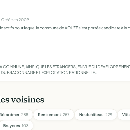
· Créée en 2009
oactifs pour lequel la commune de AOUZE s'est portée candidate à la c
A COMMUNE, AINSI QUE LES ETRANGERS, EN VUE DU DEVELOPPEMENT 
S DU BRACONNAGE E L'EXPLOITATION RATIONNELLE…
les voisines
Gérardmer
· 288
Remiremont
· 257
Neufchâteau
· 229
Vitt
Bruyères
· 103