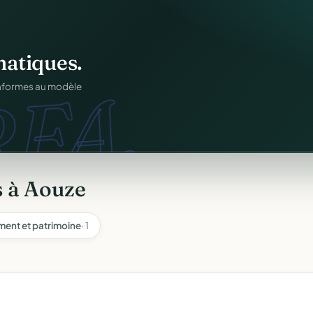
atiques.
FA.
onformes au modèle
s à Aouze
ment et patrimoine
· 1