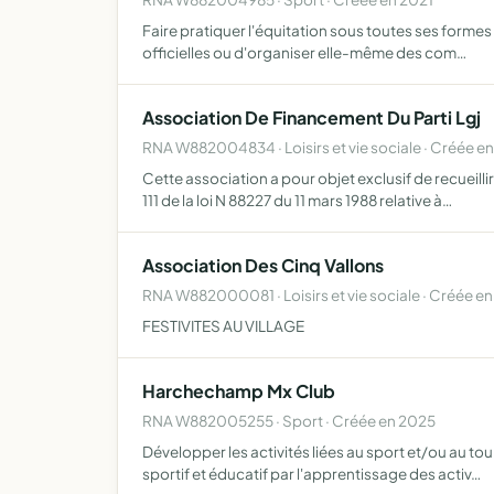
Faire pratiquer l'équitation sous toutes ses formes
officielles ou d'organiser elle-même des com…
Association De Financement Du Parti Lgj
RNA W882004834 · Loisirs et vie sociale · Créée e
Cette association a pour objet exclusif de recueill
111 de la loi N 88227 du 11 mars 1988 relative à…
Association Des Cinq Vallons
RNA W882000081 · Loisirs et vie sociale · Créée en
FESTIVITES AU VILLAGE
Harchechamp Mx Club
RNA W882005255 · Sport · Créée en 2025
Développer les activités liées au sport et/ou au to
sportif et éducatif par l'apprentissage des activ…