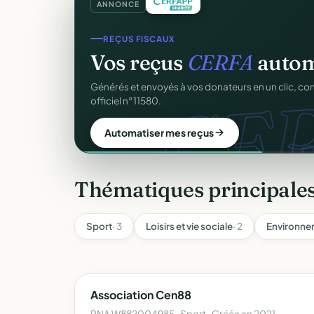
ANNONCE
REÇUS FISCAUX
Vos reçus
CERFA
autom
CER
Générés et envoyés à vos donateurs en un clic, c
officiel n°11580.
Automatiser mes reçus
Thématiques principale
Sport
· 3
Loisirs et vie sociale
· 2
Environne
Association Cen88
RNA W882004985 · Sport · Créée en 2021