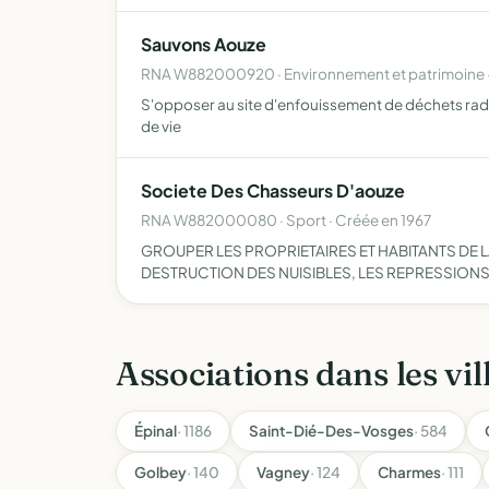
Sauvons Aouze
RNA W882000920 · Environnement et patrimoine 
S'opposer au site d'enfouissement de déchets radi
de vie
Societe Des Chasseurs D'aouze
RNA W882000080 · Sport · Créée en 1967
GROUPER LES PROPRIETAIRES ET HABITANTS DE L
DESTRUCTION DES NUISIBLES, LES REPRESSION
Associations dans les vil
Épinal
· 1186
Saint-Dié-Des-Vosges
· 584
Golbey
· 140
Vagney
· 124
Charmes
· 111