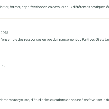
 Initier, former, et perfectionner les cavaliers aux différentes pratique
n 2018
ir l'ensemble des ressources en vue du financement du Parti Les Gilets J
 1981
urisme motocycliste, d'étudier les questions de nature à en favoriser le 