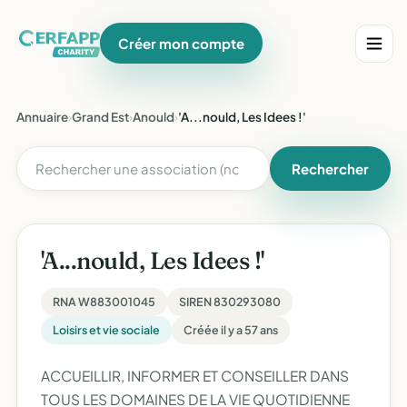
Créer mon compte
Annuaire
›
Grand Est
›
Anould
›
'A...nould, Les Idees !'
Rechercher
'A...nould, Les Idees !'
RNA W883001045
SIREN 830293080
Loisirs et vie sociale
Créée il y a 57 ans
ACCUEILLIR, INFORMER ET CONSEILLER DANS
TOUS LES DOMAINES DE LA VIE QUOTIDIENNE