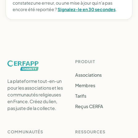
constatez une erreur, ou une mise à jour qui n'a pas
encore été reportée ?
Signalez-le en 30 secondes
.
PRODUIT
Associations
La plateforme tout-en-un
Membres
pour les associations et les
communautés religieuses
Tarifs
en France. Créez du lien,
Reçus CERFA
pas juste de la collecte.
COMMUNAUTÉS
RESSOURCES