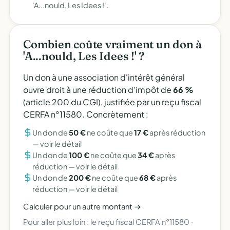
'A...nould, Les Idees !'.
Combien coûte vraiment un don à
'A...nould, Les Idees !' ?
Un don à une association d'intérêt général
ouvre droit à une réduction d'impôt de
66 %
(article 200 du CGI), justifiée par un reçu fiscal
CERFA n°11580. Concrètement :
Un don de
50 €
ne coûte que
17 €
après réduction
—
voir le détail
Un don de
100 €
ne coûte que
34 €
après
réduction —
voir le détail
Un don de
200 €
ne coûte que
68 €
après
réduction —
voir le détail
Calculer pour un autre montant →
Pour aller plus loin :
le reçu fiscal CERFA n°11580
·