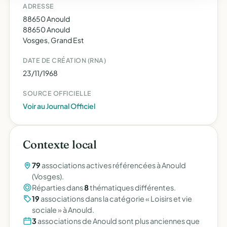
ADRESSE
88650 Anould
88650 Anould
Vosges, Grand Est
DATE DE CRÉATION (RNA)
23/11/1968
SOURCE OFFICIELLE
Voir au Journal Officiel
Contexte local
79
associations actives référencées à Anould
(Vosges).
Réparties dans
8
thématiques différentes.
19
associations dans la catégorie « Loisirs et vie
sociale » à Anould.
3
associations de Anould sont plus anciennes que