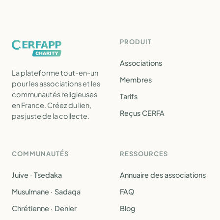
PRODUIT
Associations
La plateforme tout-en-un
Membres
pour les associations et les
communautés religieuses
Tarifs
en France. Créez du lien,
Reçus CERFA
pas juste de la collecte.
COMMUNAUTÉS
RESSOURCES
Juive · Tsedaka
Annuaire des associations
Musulmane · Sadaqa
FAQ
Chrétienne · Denier
Blog