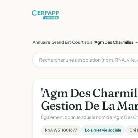
Annuaire
›
Grand Est
›
Courtisols
›
'Agm Des Charmilles' -
'Agm Des Charmill
Gestion De La Mar
Également connue sous le nom de
'Agm Des Cha
RNA W511001677
Loisirs et vie sociale
Créée