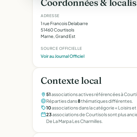
Coordonnées & localis
ADRESSE
1 rue Francois Delabarre
51460 Courtisols
Marne, Grand Est
SOURCE OFFICIELLE
Voir au Journal Officiel
Contexte local
51
associations actives référencées à Courti
Réparties dans
8
thématiques différentes.
10
associations dans la catégorie « Loisirs et 
23
associations de Courtisols sont plus anc
De La Marpa Les Charmilles.