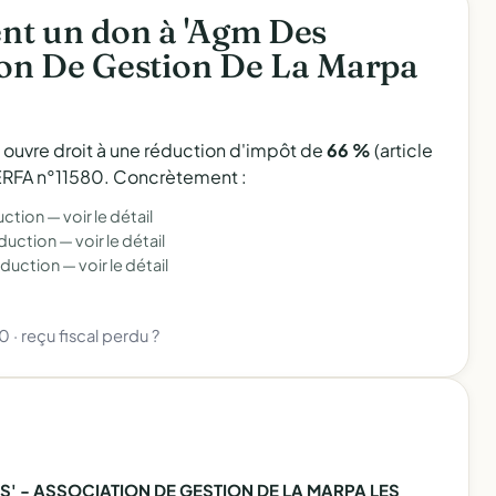
nt un don à 'Agm Des
tion De Gestion De La Marpa
l ouvre droit à une réduction d'impôt de
66 %
(article
 CERFA n°11580. Concrètement :
uction —
voir le détail
éduction —
voir le détail
éduction —
voir le détail
80
·
reçu fiscal perdu ?
S' - ASSOCIATION DE GESTION DE LA MARPA LES