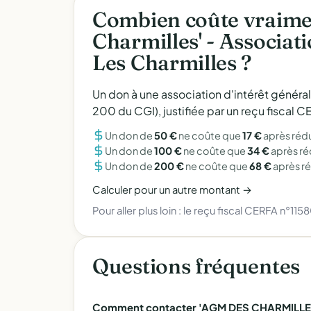
Combien coûte vraime
Charmilles' - Associa
Les Charmilles ?
Un don à une association d'intérêt généra
200 du CGI), justifiée par un reçu fiscal
Un don de
50 €
ne coûte que
17 €
après réd
Un don de
100 €
ne coûte que
34 €
après r
Un don de
200 €
ne coûte que
68 €
après r
Calculer pour un autre montant →
Pour aller plus loin :
le reçu fiscal CERFA n°115
Questions fréquentes
Comment contacter 'AGM DES CHARMILLE