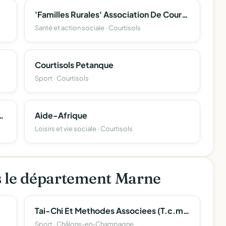
'Familles Rurales' Association De Courtisols
Santé et action sociale · Courtisols
Courtisols Petanque
Sport · Courtisols
eurs Fermiers De Courtisols
Aide-Afrique
Loisirs et vie sociale · Courtisols
s le département Marne
Tai-Chi Et Methodes Associees (T.c.m.a.)
Sport · Châlons-en-Champagne