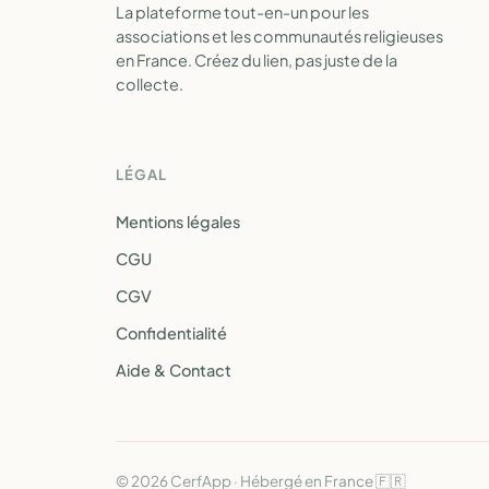
La plateforme tout-en-un pour les
associations et les communautés religieuses
en France. Créez du lien, pas juste de la
collecte.
LÉGAL
Mentions légales
CGU
CGV
Confidentialité
Aide & Contact
© 2026 CerfApp · Hébergé en France 🇫🇷