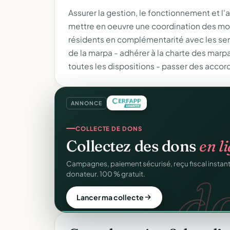
Assurer la gestion, le fonctionnement et l'
mettre en oeuvre une coordination des moy
résidents en complémentarité avec les serv
de la marpa - adhérer à la charte des marpa
toutes les dispositions - passer des accor
ANNONCE
REÇUS FISCAUX
COLLECTE DE DONS
Vos reçus
CERFA
autom
Collectez des dons
en l
CER
Générés et envoyés à vos donateurs en un clic, c
d
Campagnes, paiement sécurisé, reçu fiscal insta
officiel n°11580.
donateur. 100 % gratuit.
Automatiser mes reçus
Lancer ma collecte