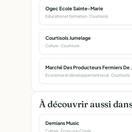
Ogec Ecole Sainte-Marie
Education et formation · Courtisols
Courtisols Jumelage
Culture · Courtisols
Marché Des Product
Economie et développement local · Courtisols
À découvrir aussi dan
Demians Music
Culture · Écury-sur-Coole