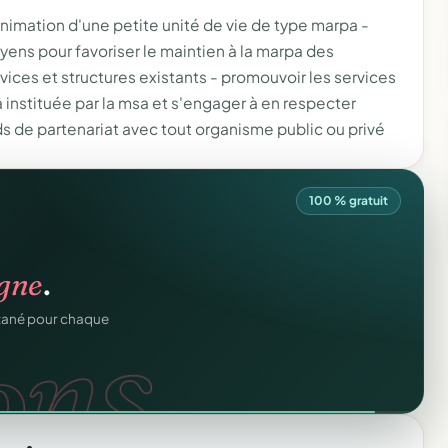
animation d'une petite unité de vie de type marpa -
ens pour favoriser le maintien à la marpa des
ices et structures existants - promouvoir les services
 instituée par la msa et s'engager à en respecter
ds de partenariat avec tout organisme public ou privé
100 % gratuit
atiques.
igne
.
FA.
onformes au modèle
ons.
ntané pour chaque