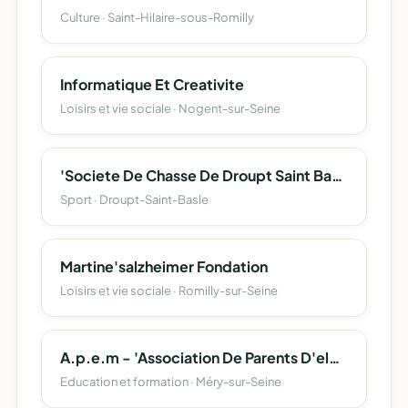
Culture · Saint-Hilaire-sous-Romilly
Informatique Et Creativite
Loisirs et vie sociale · Nogent-sur-Seine
'Societe De Chasse De Droupt Saint Basle'
Sport · Droupt-Saint-Basle
Martine'salzheimer Fondation
Loisirs et vie sociale · Romilly-sur-Seine
A.p.e.m - 'Association De Parents D'eleves De Mery'
Education et formation · Méry-sur-Seine