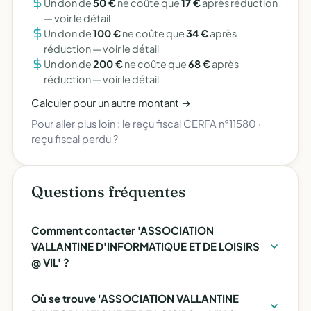
Un don de
50 €
ne coûte que
17 €
après réduction
—
voir le détail
Un don de
100 €
ne coûte que
34 €
après
réduction —
voir le détail
Un don de
200 €
ne coûte que
68 €
après
réduction —
voir le détail
Calculer pour un autre montant →
Pour aller plus loin :
le reçu fiscal CERFA n°11580
·
reçu fiscal perdu ?
Questions fréquentes
Comment contacter 'ASSOCIATION
VALLANTINE D'INFORMATIQUE ET DE LOISIRS
@ VIL' ?
Où se trouve 'ASSOCIATION VALLANTINE