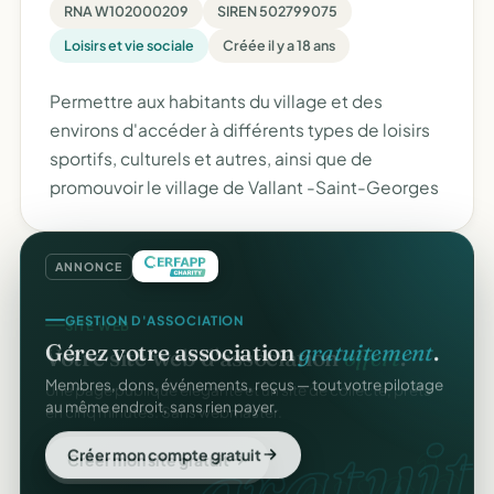
RNA W102000209
SIREN 502799075
Loisirs et vie sociale
Créée il y a 18 ans
Permettre aux habitants du village et des
environs d'accéder à différents types de loisirs
sportifs, culturels et autres, ainsi que de
promouvoir le village de Vallant -Saint-Georges
ANNONCE
GESTION D'ASSOCIATION
Gérez votre association
gratuitement
.
Membres, dons, événements, reçus — tout votre pilotage
au même endroit, sans rien payer.
gratuit
Créer mon compte gratuit