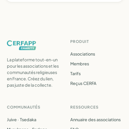
PRODUIT
Associations
La plateforme tout-en-un
Membres
pour les associations et les
communautés religieuses
Tarifs
en France. Créez du lien,
Reçus CERFA
pas juste de la collecte.
COMMUNAUTÉS
RESSOURCES
Juive · Tsedaka
Annuaire des associations