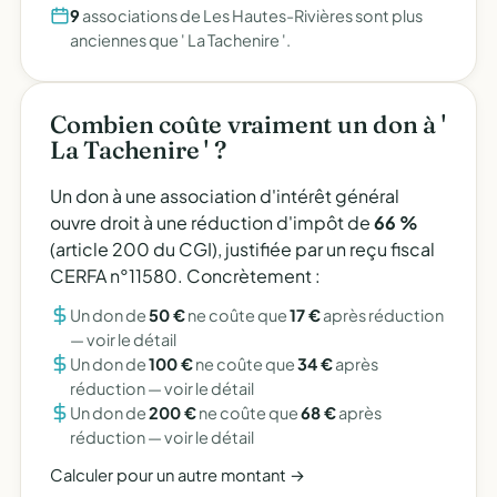
9
associations de Les Hautes-Rivières sont plus
anciennes que ' La Tachenire '.
Combien coûte vraiment un don à '
La Tachenire ' ?
Un don à une association d'intérêt général
ouvre droit à une réduction d'impôt de
66 %
(article 200 du CGI), justifiée par un reçu fiscal
CERFA n°11580. Concrètement :
Un don de
50 €
ne coûte que
17 €
après réduction
—
voir le détail
Un don de
100 €
ne coûte que
34 €
après
réduction —
voir le détail
Un don de
200 €
ne coûte que
68 €
après
réduction —
voir le détail
Calculer pour un autre montant →