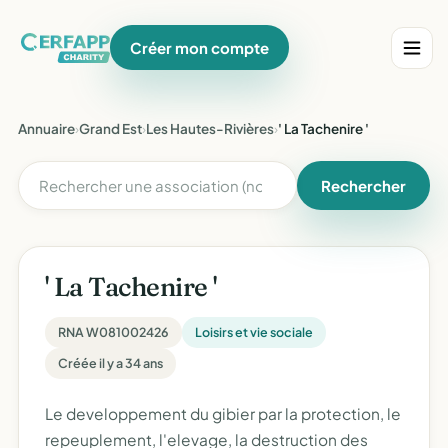
Créer mon compte
Annuaire
›
Grand Est
›
Les Hautes-Rivières
›
' La Tachenire '
Rechercher
' La Tachenire '
RNA W081002426
Loisirs et vie sociale
Créée il y a 34 ans
Le developpement du gibier par la protection, le
repeuplement, l'elevage, la destruction des