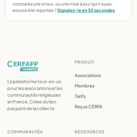
constatez une erreur, ou une mise à jour qui n'a pas
encore été reportée ?
Signalez-le en 30 secondes
.
PRODUIT
Associations
La plateforme tout-en-un
Membres
pour les associations et les
communautés religieuses
Tarifs
en France. Créez du lien,
Reçus CERFA
pas juste de la collecte.
COMMUNAUTÉS
RESSOURCES