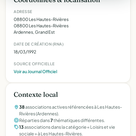
ADRESSE
08800 Les Hautes-Rivières
08800 Les Hautes-Rivières
Ardennes, Grand Est
DATE DE CRÉATION (RNA)
18/03/1992
SOURCE OFFICIELLE
Voir au Journal Officiel
Contexte local
38
associations actives référencées à Les Hautes-
Rivières (Ardennes).
Réparties dans
7
thématiques différentes.
13
associations dans la catégorie « Loisirs et vie
sociale » à Les Hautes-Rivières.