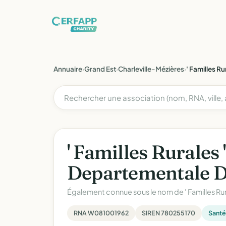
Annuaire
›
Grand Est
›
Charleville-Mézières
›
' Familles R
' Familles Rurales 
Departementale D
Également connue sous le nom de
' Familles Ru
RNA W081001962
SIREN 780255170
Santé