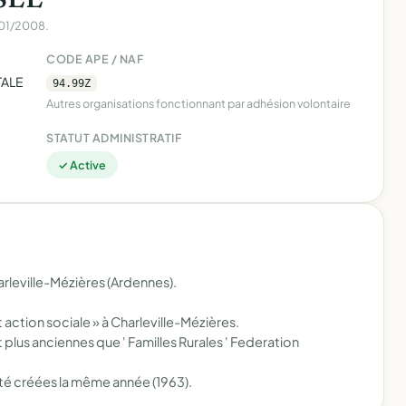
1/01/2008.
CODE APE / NAF
TALE
94.99Z
Autres organisations fonctionnant par adhésion volontaire
STATUT ADMINISTRATIF
✓ Active
rleville-Mézières (Ardennes).
 action sociale » à Charleville-Mézières.
plus anciennes que ' Familles Rurales ' Federation
té créées la même année (1963).