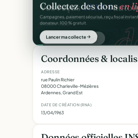
Collectez des dons
en l
d
Campagnes, paiement sécurisé, reçu fiscal insta
donateur. 100 % gratuit.
Lancer ma collecte
Coordonnées & localis
ADRESSE
rue Paulin Richier
08000 Charleville-Mézières
Ardennes, Grand Est
DATE DE CRÉATION (RNA)
13/04/1963
Données officielles I