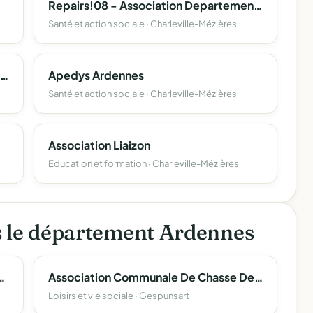
Repairs!08 - Association Departementale D'entraide Des Personnes Accueillies En Protection De L'enfance Des Ardennes
Santé et action sociale · Charleville-Mézières
Maison Des Lyceens Du Lycee Professionnel Simone Veil
Apedys Ardennes
Santé et action sociale · Charleville-Mézières
Association Liaizon
Education et formation · Charleville-Mézières
s le département Ardennes
 Du College De Signy-L'abbaye
Association Communale De Chasse De Gespunsart, La Plaine
Loisirs et vie sociale · Gespunsart