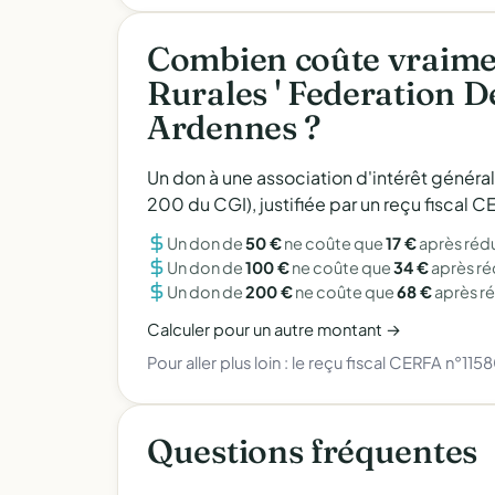
Combien coûte vraimen
Rurales ' Federation 
Ardennes ?
Un don à une association d'intérêt généra
200 du CGI), justifiée par un reçu fiscal
Un don de
50 €
ne coûte que
17 €
après réd
Un don de
100 €
ne coûte que
34 €
après r
Un don de
200 €
ne coûte que
68 €
après r
Calculer pour un autre montant →
Pour aller plus loin :
le reçu fiscal CERFA n°115
Questions fréquentes