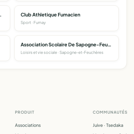
nicourt-Sur-Vence
Club Athletique Fumacien
Sport · Fumay
Association Scolaire De Sapogne-Feucheres
Loisirs et vie sociale · Sapogne-et-Feuchères
PRODUIT
COMMUNAUTÉS
Associations
Juive · Tsedaka