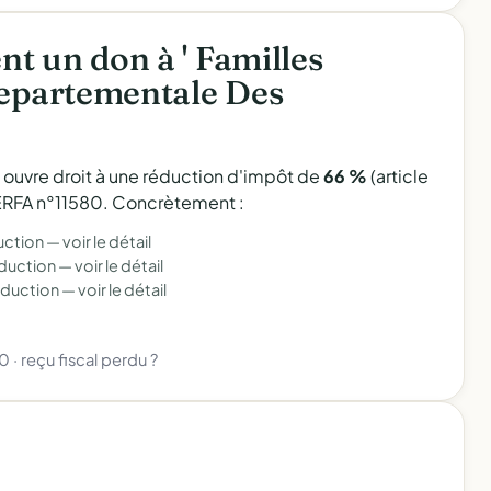
t un don à ' Familles
Departementale Des
l ouvre droit à une réduction d'impôt de
66 %
(article
 CERFA n°11580. Concrètement :
uction —
voir le détail
éduction —
voir le détail
éduction —
voir le détail
80
·
reçu fiscal perdu ?