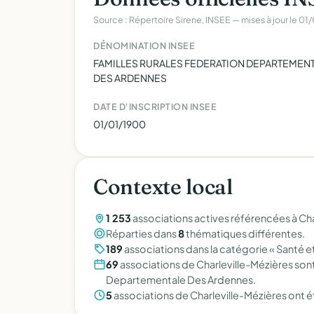
Source : Répertoire Sirene, INSEE — mises à jour le 0
DÉNOMINATION INSEE
FAMILLES RURALES FEDERATION DEPARTEMEN
DES ARDENNES
DATE D'INSCRIPTION INSEE
01/01/1900
Contexte local
1 253
associations actives référencées à Cha
Réparties dans
8
thématiques différentes.
189
associations dans la catégorie « Santé et
69
associations de Charleville-Mézières sont 
Departementale Des Ardennes.
5
associations de Charleville-Mézières ont é