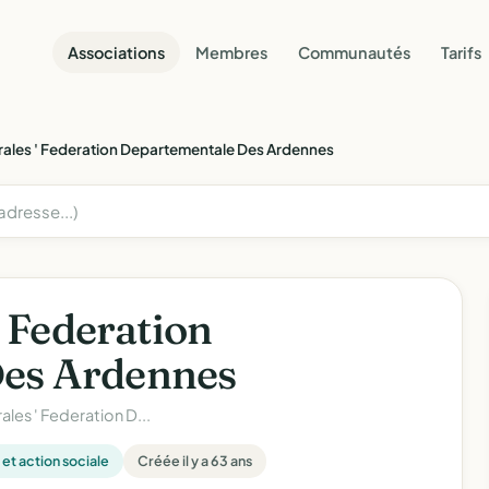
Associations
Membres
Communautés
Tarifs
urales ' Federation Departementale Des Ardennes
' Federation
es Ardennes
rales ' Federation D...
 et action sociale
Créée il y a 63 ans