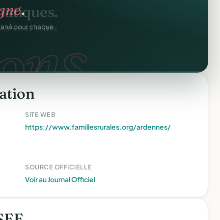
igne
.
ons.
ntané pour chaque
ation
SITE WEB
https://www.famillesrurales.org/ardennes/
SOURCE OFFICIELLE
Voir au Journal Officiel
NSEE