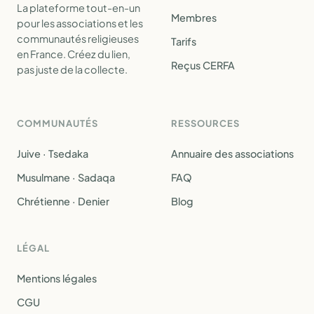
La plateforme tout-en-un
Membres
pour les associations et les
communautés religieuses
Tarifs
en France. Créez du lien,
Reçus CERFA
pas juste de la collecte.
COMMUNAUTÉS
RESSOURCES
Juive · Tsedaka
Annuaire des associations
Musulmane · Sadaqa
FAQ
Chrétienne · Denier
Blog
LÉGAL
Mentions légales
CGU