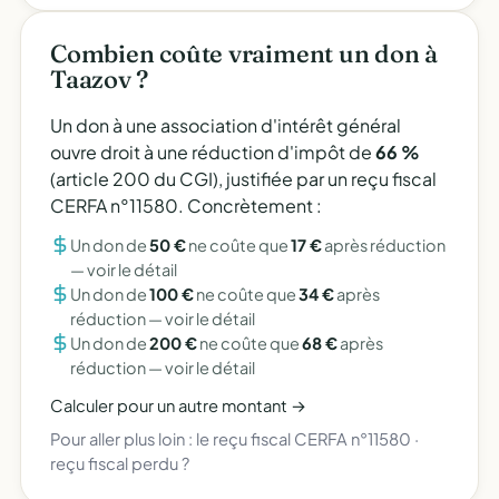
Combien coûte vraiment un don à
Taazov ?
Un don à une association d'intérêt général
ouvre droit à une réduction d'impôt de
66 %
(article 200 du CGI), justifiée par un reçu fiscal
CERFA n°11580. Concrètement :
Un don de
50 €
ne coûte que
17 €
après réduction
—
voir le détail
Un don de
100 €
ne coûte que
34 €
après
réduction —
voir le détail
Un don de
200 €
ne coûte que
68 €
après
réduction —
voir le détail
Calculer pour un autre montant →
Pour aller plus loin :
le reçu fiscal CERFA n°11580
·
reçu fiscal perdu ?