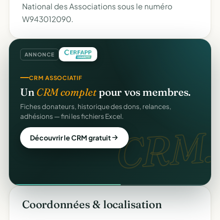
National des Associations sous le numéro
W943012090.
ANNONCE
CRM ASSOCIATIF
Un
CRM complet
pour vos membres.
Fiches donateurs, historique des dons, relances,
adhésions — fini les fichiers Excel.
CRM.
Découvrir le CRM gratuit
Coordonnées & localisation