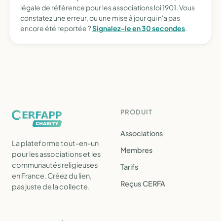
légale de référence pour les associations loi 1901. Vous
constatez une erreur, ou une mise à jour qui n'a pas
encore été reportée ?
Signalez-le en 30 secondes
.
PRODUIT
Associations
La plateforme tout-en-un
Membres
pour les associations et les
communautés religieuses
Tarifs
en France. Créez du lien,
Reçus CERFA
pas juste de la collecte.