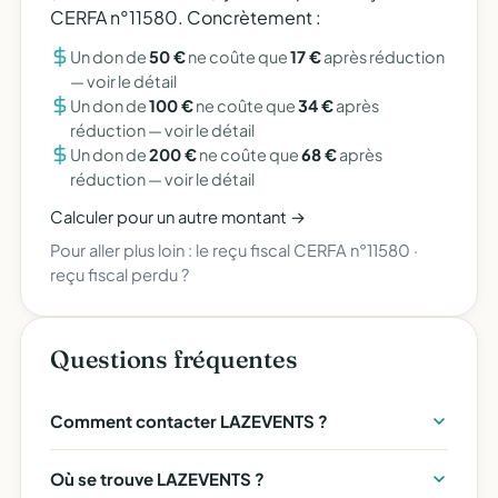
CERFA n°11580. Concrètement :
Un don de
50 €
ne coûte que
17 €
après réduction
—
voir le détail
Un don de
100 €
ne coûte que
34 €
après
réduction —
voir le détail
Un don de
200 €
ne coûte que
68 €
après
réduction —
voir le détail
Calculer pour un autre montant →
Pour aller plus loin :
le reçu fiscal CERFA n°11580
·
reçu fiscal perdu ?
Questions fréquentes
Comment contacter LAZEVENTS ?
Où se trouve LAZEVENTS ?