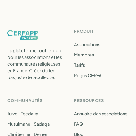
PRODUIT
Associations
La plateforme tout-en-un
Membres
pour les associations et les
communautés religieuses
Tarifs
en France. Créez du lien,
Reçus CERFA
pas juste de la collecte.
COMMUNAUTÉS
RESSOURCES
Juive · Tsedaka
Annuaire des associations
Musulmane · Sadaqa
FAQ
Chrétienne · Denier
Blog