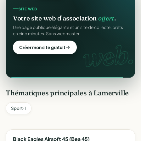
SITE WEB
Votre site web d'association
offert
.
Une page publique élégante et un site de collecte, prêts
en cinq minutes. Sans webmaster.
web.
Créer mon site gratuit
Thématiques principales à Lamerville
Sport
· 1
Black Eagles Airsoft 45 (Bea 45)