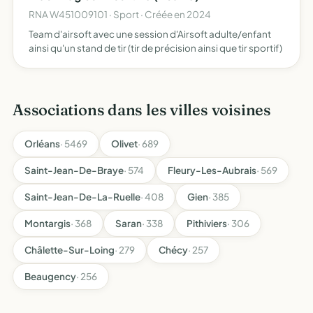
RNA W451009101 · Sport · Créée en 2024
Team d'airsoft avec une session d'Airsoft adulte/enfant
ainsi qu'un stand de tir (tir de précision ainsi que tir sportif)
Associations dans les villes voisines
Orléans
· 5469
Olivet
· 689
Saint-Jean-De-Braye
· 574
Fleury-Les-Aubrais
· 569
Saint-Jean-De-La-Ruelle
· 408
Gien
· 385
Montargis
· 368
Saran
· 338
Pithiviers
· 306
Châlette-Sur-Loing
· 279
Chécy
· 257
Beaugency
· 256