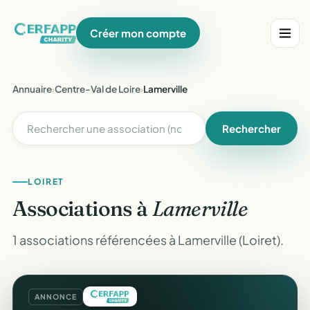
Créer mon compte
Annuaire
›
Centre-Val de Loire
›
Lamerville
Rechercher
LOIRET
Associations à
Lamerville
1 associations référencées à Lamerville (Loiret).
ANNONCE