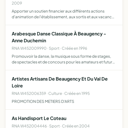
2009
Apporter un soutien financier aux différents actions
d'animation de l'établissement, aux sortis et aux vacances
des résidents, en complément de ce qui est pris en charge
par le budget de l'établissement. Les objectifs com…
Arabesque Danse Classique À Beaugency -
Anne Duchemin
RNA W452009990 · Sport · Créée en 1996
Promouvoir la danse, la musique sous forme de stages,
de spectacles et de concours pour les amateurs et futurs
professionnels participation des membres aux
formations dans le domaine des arts, du bien-être et de la
Artistes Artisans De Beaugency Et Du Val De
médeci…
Loire
RNA W452006359 · Culture · Créée en 1995
PROMOTION DES METIERS D'ARTS
As Handisport Le Coteau
RNA W452004446 · Sport · Créée en 2004