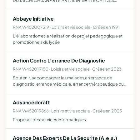
DU TAI CHI CHUAN ART MARTIAL INTERNTE CHINOIS
CONSIDERE COMME UN ART DE SANTE D'ORGANISER
DES MANIFESTATIONS LIEES AUX ACTIVITES ARTISTIQUES
Abbaye Initiative
OU SPORTIVES DES ADHERENTS STA…
RNA W452007319 · Loisirs et vie sociale · Créée en 1991
L' é laboration et la réalisation de projet pedagogique et
promotionnels du lycée
Action Contre L'errance De Diagnostic
RNA W452019150 · Loisirs et vie sociale · Créée en 2023
Soutenir, accompagner les malades en errance de
diagnostic, errance médicale, errance thérapeutique ou
en retard de diagnostic Informer et sensibiliser aux enjeux
de l'errance de diagnostic Représenter sur le plan nation,
Advancedcraft
…
RNA W452019866 · Loisirs et vie sociale · Créée en 2025
Proposer des services informatiques
Agence Des Experts De La Securite (A.e.s.)