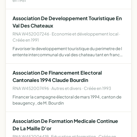
en 1981
Association De Developpement Touristique En
Val Des Chateaux
RNA W452007246 · Economie et développement local ·
Créée en 1991
Favoriser le developpement touristique du perimetre de l
entente intercommunal du val des chateau tant en france
qu' a l' étranger
Association De Financement Electoral
Cantonales 1994 Claude Bourdin
RNA W452007496 · Autres et divers · Créée en 1993
Financer la campagne électoral de mars 1994, canton de
beaugency , de M. Bourdin
Association De Formation Medicale Continue
De La Maille D'or
RNA W452006419 · Education et formation · Créée en