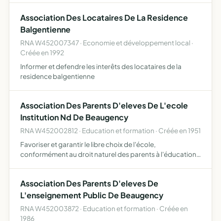
Association Des Locataires De La Residence
Balgentienne
RNA W452007347 · Economie et développement local ·
Créée en 1992
Informer et defendre les interêts des locataires de la
residence balgentienne
Association Des Parents D'eleves De L'ecole
Institution Nd De Beaugency
RNA W452002812 · Education et formation · Créée en 1951
Favoriser et garantir le libre choix de l'école,
conformément au droit naturel des parents à l'éducation
et à l'instruction de leurs enfants, selon leur conscience
promouvoir le caractère propre de l'Enseignement
Association Des Parents D'eleves De
catholiq…
L'enseignement Public De Beaugency
RNA W452003872 · Education et formation · Créée en
1986