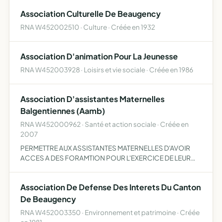
le partenariat entre opérateurs français, européens et
Association Culturelle De Beaugency
opérateurs…
RNA W452002510 · Culture · Créée en 1932
Association D'animation Pour La Jeunesse
RNA W452003928 · Loisirs et vie sociale · Créée en 1986
Association D'assistantes Maternelles
Balgentiennes (Aamb)
RNA W452000962 · Santé et action sociale · Créée en
2007
PERMETTRE AUX ASSISTANTES MATERNELLES D'AVOIR
ACCES A DES FORAMTION POUR L'EXERCICE DE LEUR
FONCTIN PROMOUVOIR CETTE PROFESSION EN SE
FAISANT RECONNAIÎTRE COMME DE VERITABLES
Association De Defense Des Interets Du Canton
PROFESSIONNELLES DE LA PETITE ENFANCE
De Beaugency
RNA W452003350 · Environnement et patrimoine · Créée