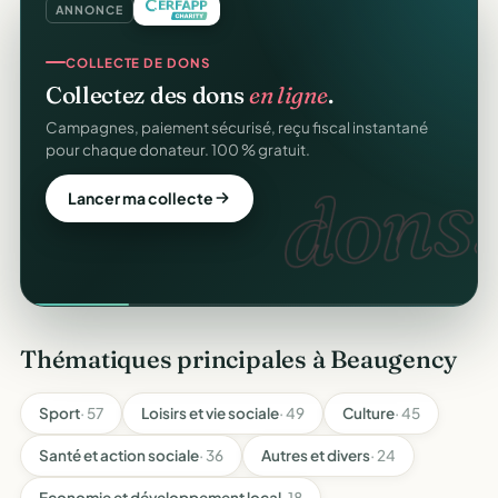
ANNONCE
COLLECTE DE DONS
Collectez des dons
en ligne
.
Campagnes, paiement sécurisé, reçu fiscal instantané
pour chaque donateur. 100 % gratuit.
dons.
Lancer ma collecte
Thématiques principales à Beaugency
Sport
· 57
Loisirs et vie sociale
· 49
Culture
· 45
Santé et action sociale
· 36
Autres et divers
· 24
Economie et développement local
· 18