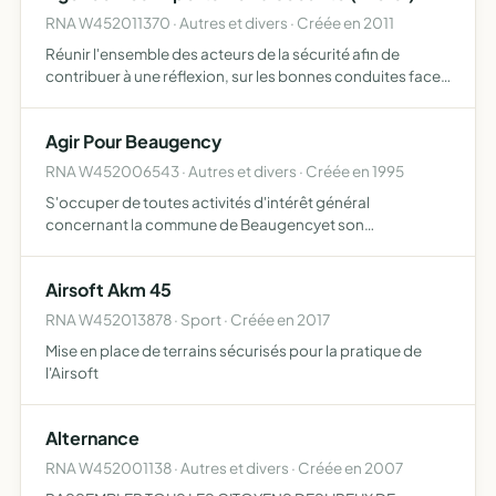
RNA W452011370 · Autres et divers · Créée en 2011
Réunir l'ensemble des acteurs de la sécurité afin de
contribuer à une réflexion, sur les bonnes conduites face
à un acte malveillant ou accidentel nucléaire,
radiologique, biologique, chimique, explosif contribuer
Agir Pour Beaugency
aux sou…
RNA W452006543 · Autres et divers · Créée en 1995
S'occuper de toutes activités d'intérêt général
concernant la commune de Beaugencyet son
environnement sous toute sles formes possibles de la vie
culturelle, sociale économique politique et sportive
Airsoft Akm 45
RNA W452013878 · Sport · Créée en 2017
Mise en place de terrains sécurisés pour la pratique de
l'Airsoft
Alternance
RNA W452001138 · Autres et divers · Créée en 2007