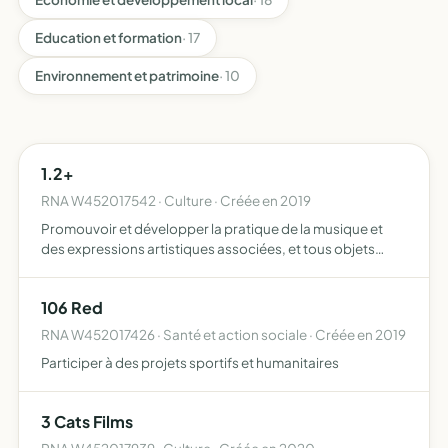
Education et formation
· 17
Environnement et patrimoine
· 10
1.2+
RNA W452017542 · Culture · Créée en 2019
Promouvoir et développer la pratique de la musique et
des expressions artistiques associées, et tous objets
similaires, connexes ou complémentaires ou susceptibles
d'en favoriser la réalisation ou le développement
106 Red
RNA W452017426 · Santé et action sociale · Créée en 2019
Participer à des projets sportifs et humanitaires
3 Cats Films