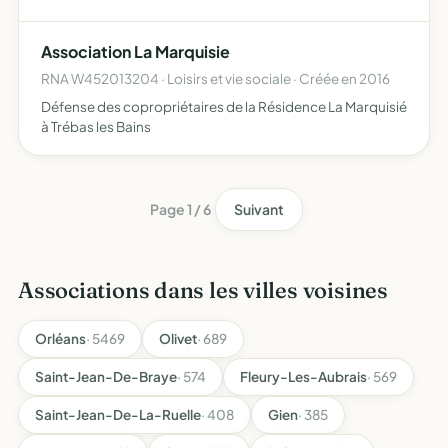
LOCAL PAR LA MISE EN PLACE D'UN SERVICE SPECIFIQUE
D'AIDE AUX CHÔMEURS EN GRANDE DIFFICULTE - A POUR
Association La Marquisie
FONCTION D'EMBAUCHER LES PERSONNES …
RNA W452013204 · Loisirs et vie sociale · Créée en 2016
Défense des copropriétaires de la Résidence La Marquisié
à Trébas les Bains
Page 1 / 6
Suivant
Associations dans les villes voisines
Orléans
· 5469
Olivet
· 689
Saint-Jean-De-Braye
· 574
Fleury-Les-Aubrais
· 569
Saint-Jean-De-La-Ruelle
· 408
Gien
· 385