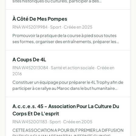
sites historiques ou culturels, participer à des
manifestations officielles, diffuser des informations
concernant la vie de l'association et de ses membres
À Côté De Mes Pompes
RNA W452019984 · Sport · Créée en 2025
Promouvoir la pratique de la course à pied sous toutes
ses formes, organiser des entraînements, préparer les
adhérents à des compétitions, développer l'esprit sportif
à travers la convivialité et le bien-être
A Coups De 4L
RNA W452013084 · Santé et action sociale · Créée en
2016
Constituer un équipage pour préparer le 4L Trophy afin de
participer à ce rallye au Maroc dans le but humanitaire
d'emporter des fournitures scolaires et sportives
A.c.c.e.s. 45 - Association Pour La Culture Du
Corps Et De L'esprit
RNA W452001183 · Sport · Créée en 2005
CETTE ASSOCIATION A POUR BUT PREMIER LA DIFFUSION