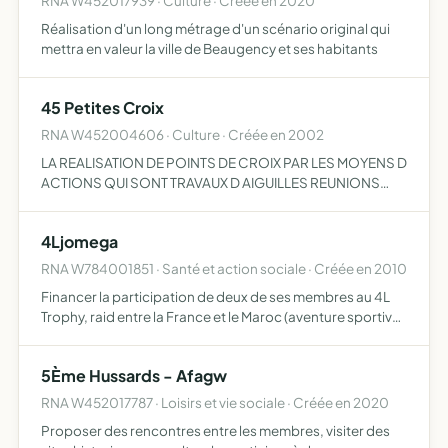
RNA W452017939 · Culture · Créée en 2020
Réalisation d'un long métrage d'un scénario original qui
mettra en valeur la ville de Beaugency et ses habitants
45 Petites Croix
RNA W452004606 · Culture · Créée en 2002
LA REALISATION DE POINTS DE CROIX PAR LES MOYENS D
ACTIONS QUI SONT TRAVAUX D AIGUILLES REUNIONS
EXPOSITIONS.
4Ljomega
RNA W784001851 · Santé et action sociale · Créée en 2010
Financer la participation de deux de ses membres au 4L
Trophy, raid entre la France et le Maroc (aventure sportive,
humanitaire et éducative, sponsorisée par les entreprises
et les collectivités locales)
5Ème Hussards - Afagw
RNA W452017787 · Loisirs et vie sociale · Créée en 2020
Proposer des rencontres entre les membres, visiter des