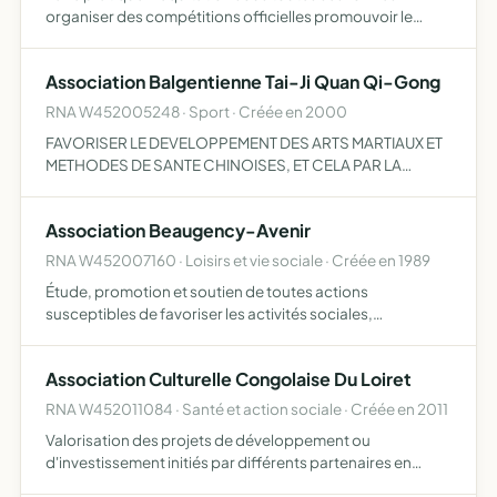
organiser des compétitions officielles promouvoir le
cheval et les activités équestres
Association Balgentienne Tai-Ji Quan Qi-Gong
RNA W452005248 · Sport · Créée en 2000
FAVORISER LE DEVELOPPEMENT DES ARTS MARTIAUX ET
METHODES DE SANTE CHINOISES, ET CELA PAR LA
DIFFUSION D'INFORMATIONS Â LEUR SUJET,
ORGANISATION DE COURS, CONFERENCES,
Association Beaugency-Avenir
EXPOSITIONS ET TOUTES METHODES APPROPRIEES
RNA W452007160 · Loisirs et vie sociale · Créée en 1989
Étude, promotion et soutien de toutes actions
susceptibles de favoriser les activités sociales,
culturelles, économiques, politiques et sportives dans le
canton de Beaugency.
Association Culturelle Congolaise Du Loiret
RNA W452011084 · Santé et action sociale · Créée en 2011
Valorisation des projets de développement ou
d'investissement initiés par différents partenaires en
faveur de la république démocratique du Congo favoriser