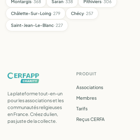
Montargis
· 368
Saran
· 338
Pithiviers
· 306
Châlette-Sur-Loing
· 279
Chécy
· 257
Saint-Jean-Le-Blanc
· 227
PRODUIT
Associations
La plateforme tout-en-un
Membres
pour les associations et les
communautés religieuses
Tarifs
en France. Créez du lien,
Reçus CERFA
pas juste de la collecte.