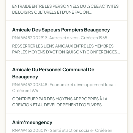
ENTRAIDE ENTRE LES PERSONNELS DU LYCEE ACTIVITES
DE LOISIRS CULTURELS ET D'UNE FACON
COMPLEMENTAIRE EVENTUELLEMENT, PRATIQUE
D'ACTIVITES PHYSIQUES OU SPORTIVES
Amicale Des Sapeurs Pompiers Beaugency
RNA W452002919 · Autres et divers · Créée en 1965
RESSERRER LES LIENS AMICAUX ENTRE LES MEMBRES
PAR LES MOYENS D'ACTION QUI SONT (CONFERENCES,
PUBLICATIONS, EXPOSITIONS...)
Amicale Du Personnel Communal De
Beaugency
RNA W452003148 · Economie et développement local ·
Créée en 1976
CONTRIBUER PAR DES MOYENS APPROPRIES Â LA
CREATION ET AU DEVELOPPEMENT D'OEUVRES
SOCIALES EN FAVEUR DES AGENTS COMMUNAUX DE
LEURS CONJOINTS ET DE LEURS ENFANTS Â CHARGE -
Anim'meungency
RECEVOIR DES PARTICIPATIONS FINANCIèRES DIVERSES
D…
RNA W452008019 · Santé et action sociale · Créée en