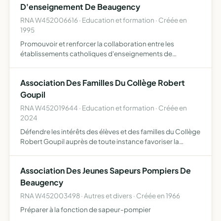
D'enseignement De Beaugency
RNA W452006616 · Education et formation · Créée en
1995
Promouvoir et renforcer la collaboration entre les
établissements catholiques d'enseignements de
Beaugency sous l'autorité du comité diocésain de
l'enseignement catholique
Association Des Familles Du Collège Robert
Goupil
RNA W452019644 · Education et formation · Créée en
2024
Défendre les intérêts des élèves et des familles du Collège
Robert Goupil auprès de toute instance favoriser la
cohésion entre les familles des élèves du Collège Robert
Goupil de Beaugency collecter par tous moyens de fon…
Association Des Jeunes Sapeurs Pompiers De
Beaugency
RNA W452003498 · Autres et divers · Créée en 1966
Préparer à la fonction de sapeur-pompier