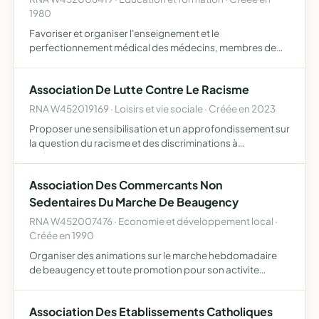
1980
Favoriser et organiser l'enseignement et le
perfectionnement médical des médecins, membres de
l'association.
Association De Lutte Contre Le Racisme
RNA W452019169 · Loisirs et vie sociale · Créée en 2023
Proposer une sensibilisation et un approfondissement sur
la question du racisme et des discriminations à
destination de collectivités territoriales, administrations
ou entreprises créer au moins un emploi permanent dans
Association Des Commercants Non
l…
Sedentaires Du Marche De Beaugency
RNA W452007476 · Economie et développement local ·
Créée en 1990
Organiser des animations sur le marche hebdomadaire
de beaugency et toute promotion pour son activite
commerciale
Association Des Etablissements Catholiques