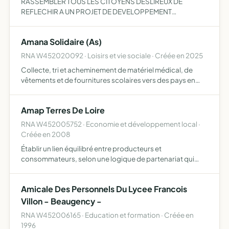
RASSEMBLER TOUS LES CITOYENS DESLIREUX DE
REFLECHIR A UN PROJET DE DEVELOPPEMENT
COHERENT POUR BEAUGENCY/DEVELOPPER UN ESPRIT
DE SOLIDARITE ENTRE SES MEMBRES DANS LE RESPECT
Amana Solidaire (As)
DES CONVICTIONS ET ENGAGEMENTS DE CHACUN
ORGANI…
RNA W452020092 · Loisirs et vie sociale · Créée en 2025
Collecte, tri et acheminement de matériel médical, de
vêtements et de fournitures scolaires vers des pays en
développement en faveur des populations défavorisées
promotion de la solidarité internationale, accès aux soins
Amap Terres De Loire
…
RNA W452005752 · Economie et développement local ·
Créée en 2008
Établir un lien équilibré entre producteurs et
consommateurs, selon une logique de partenariat qui
s'appuie sur un engagement des deux parties intervenir
de façon désintéressée dans la distribution des produits
Amicale Des Personnels Du Lycee Francois
soutenir e…
Villon - Beaugency -
RNA W452006165 · Education et formation · Créée en
1996