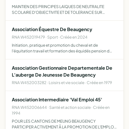
MAINTIEN DES PRINCIPES LAïQUES DE NEUTRALITE
SCOLAIRE D'OBJECTIVITE ET DE TOLERANCE SUR
LESQULS REPOSE L'ENSEIGNEMENT PUBLIC - ETUDIER
TOUT CE QUI CONCERNE L'INTERÊT DES ELèVES AU
Association Équestre De Beaugency
POINT DE VUE MORAL INTELLECTUEL ET MATERI…
RNA W452019479 · Sport · Créée en 2024
Initiation, pratique et promotion du cheval et de
l'équitation travail et formation des équidés pension d
équidés organisation d'évènements en rapport avec
l'équitation et le cheval organisation, conformément aux
Association Gestionnaire Departementale De
règles d…
L'auberge De Jeunesse De Beaugency
RNA W452003282 · Loisirs et vie sociale · Créée en 1979
Association Intermediaire 'Val Emploi 45'
RNA W452006644 · Santé et action sociale · Créée en
1994
POUR LES CANTONS DE MEUNG BEAUGENCY
PARTICIPER ACTIVEMENT Â LA PROMOTION DE L'EMPLOI