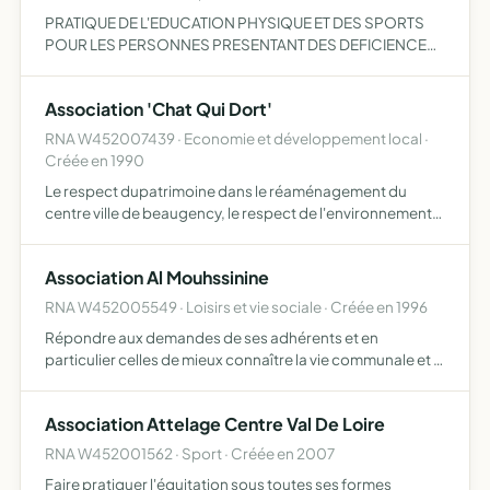
PRATIQUE DE L'EDUCATION PHYSIQUE ET DES SPORTS
POUR LES PERSONNES PRESENTANT DES DEFICIENCES
MOTRICES ET SENSORIELLES
Association 'Chat Qui Dort'
RNA W452007439 · Economie et développement local ·
Créée en 1990
Le respect dupatrimoine dans le réaménagement du
centre ville de beaugency, le respect de l'environnement
et la défense des interets des riverains
Association Al Mouhssinine
RNA W452005549 · Loisirs et vie sociale · Créée en 1996
Répondre aux demandes de ses adhérents et en
particulier celles de mieux connaître la vie communale et y
participer, apporter une aide à la scolarité de leurs
enfants, faire connaître, maintenir et ransmettre leur
Association Attelage Centre Val De Loire
langue,…
RNA W452001562 · Sport · Créée en 2007
Faire pratiquer l'équitation sous toutes ses formes