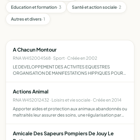
Education et formation
· 3
Santé et action sociale
· 2
Autres et divers
· 1
A Chacun Montour
RNA W452004568 · Sport · Créée en 2002
LE DEVELOPPEMENT DES ACTIVITES EQUESTRES
ORGANISATION DE MANIFESTATIONS HIPPIQUES POUR
LE RAYONNEMENT DES ECURIES DE MONTOUR LA
CREATION LA MISE EN PLACE ET LE DEVELOPPEMENT
Actions Animal
D'OUTILS SPECIFIQUES LIES A LA PRATIQUE DU CHEV…
RNA W452012432 · Loisirs et vie sociale · Créée en 2014
Apporter aides et protection aux animaux abandonnés ou
maltraités leur assurer des soins, une régularisation par
rapport à la législation, ainsi qu'un accueil ou une
adoption encadrée par un suivi sensibiliser le public e…
Amicale Des Sapeurs Pompiers De Jouy Le