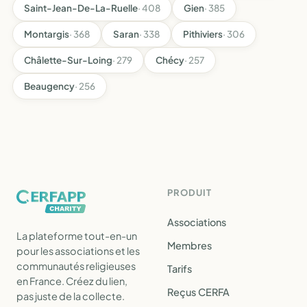
Saint-Jean-De-La-Ruelle
· 408
Gien
· 385
Montargis
· 368
Saran
· 338
Pithiviers
· 306
Châlette-Sur-Loing
· 279
Chécy
· 257
Beaugency
· 256
PRODUIT
Associations
La plateforme tout-en-un
Membres
pour les associations et les
communautés religieuses
Tarifs
en France. Créez du lien,
Reçus CERFA
pas juste de la collecte.