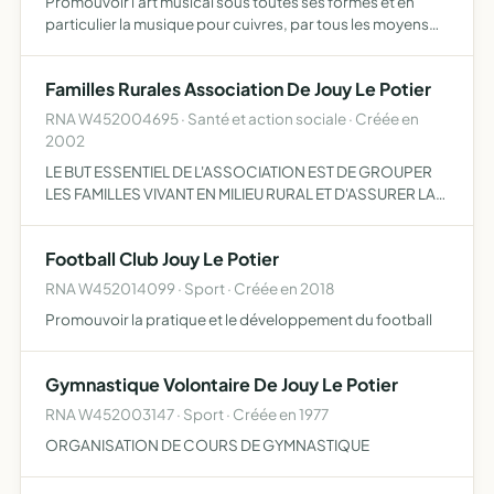
Promouvoir l'art musical sous toutes ses formes et en
particulier la musique pour cuivres, par tous les moyens
d'action, création diffusion de concerts,
conférences,publications, expositions,stages, etc.
Familles Rurales Association De Jouy Le Potier
RNA W452004695 · Santé et action sociale · Créée en
2002
LE BUT ESSENTIEL DE L'ASSOCIATION EST DE GROUPER
LES FAMILLES VIVANT EN MILIEU RURAL ET D'ASSURER LA
DEFENSE DE LEURS INTERETS MATERIELS ET MORAUX/
Football Club Jouy Le Potier
RNA W452014099 · Sport · Créée en 2018
Promouvoir la pratique et le développement du football
Gymnastique Volontaire De Jouy Le Potier
RNA W452003147 · Sport · Créée en 1977
ORGANISATION DE COURS DE GYMNASTIQUE