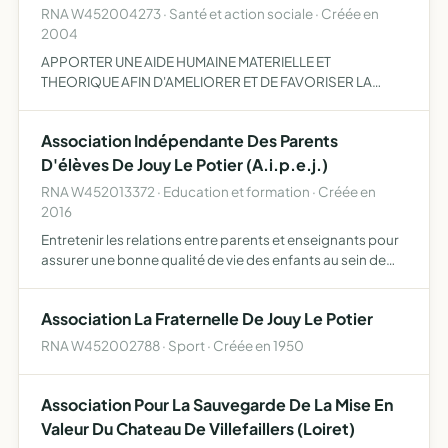
RNA W452004273 · Santé et action sociale · Créée en
2004
APPORTER UNE AIDE HUMAINE MATERIELLE ET
THEORIQUE AFIN D'AMELIORER ET DE FAVORISER LA
BONNE PRATIQUE ET L'ORGANISATION DES SOINS EN
MONGOLIE
Association Indépendante Des Parents
D'élèves De Jouy Le Potier (A.i.p.e.j.)
RNA W452013372 · Education et formation · Créée en
2016
Entretenir les relations entre parents et enseignants pour
assurer une bonne qualité de vie des enfants au sein de
l'école fédérer l'ensemble des personnes volontaires
pour s'investir dans la vie de l'école organiser des …
Association La Fraternelle De Jouy Le Potier
RNA W452002788 · Sport · Créée en 1950
Association Pour La Sauvegarde De La Mise En
Valeur Du Chateau De Villefaillers (Loiret)