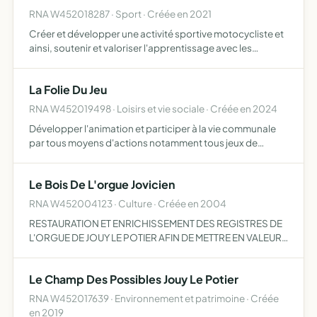
RNA W452018287 · Sport · Créée en 2021
Créer et développer une activité sportive motocycliste et
ainsi, soutenir et valoriser l'apprentissage avec les
partenaires et supporters pour pratiquer le sport
mécanique en compétition
La Folie Du Jeu
RNA W452019498 · Loisirs et vie sociale · Créée en 2024
Développer l'animation et participer à la vie communale
par tous moyens d'actions notamment tous jeux de
sociétés organiser des animations, concours, des repas
ou de tenir une buvette avec restauration
Le Bois De L'orgue Jovicien
RNA W452004123 · Culture · Créée en 2004
RESTAURATION ET ENRICHISSEMENT DES REGISTRES DE
L'ORGUE DE JOUY LE POTIER AFIN DE METTRE EN VALEUR
SA DOUBLE DIMENSION LITURGIQUE ET CULTURELLE
Le Champ Des Possibles Jouy Le Potier
RNA W452017639 · Environnement et patrimoine · Créée
en 2019