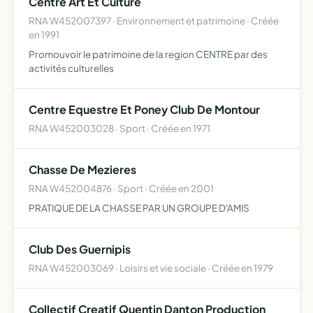
Centre Art Et Culture
RNA W452007397 · Environnement et patrimoine · Créée
en 1991
Promouvoir le patrimoine de la region CENTRE par des
activités culturelles
Centre Equestre Et Poney Club De Montour
RNA W452003028 · Sport · Créée en 1971
Chasse De Mezieres
RNA W452004876 · Sport · Créée en 2001
PRATIQUE DE LA CHASSE PAR UN GROUPE D'AMIS
Club Des Guernipis
RNA W452003069 · Loisirs et vie sociale · Créée en 1979
Collectif Creatif Quentin Danton Production