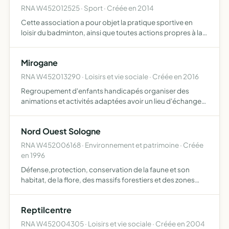
RNA W452012525 · Sport · Créée en 2014
Cette association a pour objet la pratique sportive en
loisir du badminton, ainsi que toutes actions propres à la
promotion et à la valorisation de ce sport a compter du 16
octobre 2025, et sur décision des adhérents réun…
Mirogane
RNA W452013290 · Loisirs et vie sociale · Créée en 2016
Regroupement d'enfants handicapés organiser des
animations et activités adaptées avoir un lieu d'échanges
pour les familles achat de matériel spécialisé pour les
familles sous forme de prêt création et vente d'objets
Nord Ouest Sologne
rela…
RNA W452006168 · Environnement et patrimoine · Créée
en 1996
Défense,protection, conservation de la faune et son
habitat, de la flore, des massifs forestiers et des zones
humides de l'ensemble des paysages naturels et de leur
environnement , des sites, monuments et habitat naturel …
Reptilcentre
RNA W452004305 · Loisirs et vie sociale · Créée en 2004