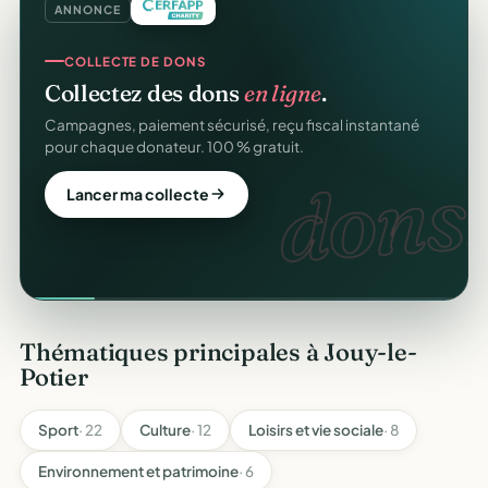
ANNONCE
COLLECTE DE DONS
Collectez des dons
en ligne
.
Campagnes, paiement sécurisé, reçu fiscal instantané
pour chaque donateur. 100 % gratuit.
dons.
Lancer ma collecte
Thématiques principales à Jouy-le-
Potier
Sport
· 22
Culture
· 12
Loisirs et vie sociale
· 8
Environnement et patrimoine
· 6