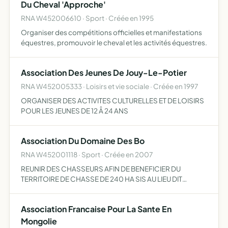
Du Cheval 'Approche'
RNA W452006610 · Sport · Créée en 1995
Organiser des compétitions officielles et manifestations
équestres, promouvoir le cheval et les activités équestres.
Association Des Jeunes De Jouy-Le-Potier
RNA W452005333 · Loisirs et vie sociale · Créée en 1997
ORGANISER DES ACTIVITES CULTURELLES ET DE LOISIRS
POUR LES JEUNES DE 12 Â 24 ANS
Association Du Domaine Des Bo
RNA W452001118 · Sport · Créée en 2007
REUNIR DES CHASSEURS AFIN DE BENEFICIER DU
TERRITOIRE DE CHASSE DE 240 HA SIS AU LIEU DIT
MOCQUE SOUSIRS LAILLY EN VAL ET DE PARTICIPER A
L'ENTRETIEN DUDIT TERRITOIRE
Association Francaise Pour La Sante En
Mongolie