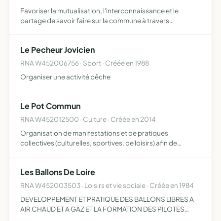
Favoriser la mutualisation, l'interconnaissance et le
partage de savoir faire sur la commune à travers
l'organisation de diverses animations environnementales,
sociales et culturelles intervenir de façon désintéressée
Le Pecheur Jovicien
dan…
RNA W452006756 · Sport · Créée en 1988
Organiser une activité pêche
Le Pot Commun
RNA W452012500 · Culture · Créée en 2014
Organisation de manifestations et de pratiques
collectives (culturelles, sportives, de loisirs) afin de
permettre la découverte et renforcer le lien social
Les Ballons De Loire
RNA W452003503 · Loisirs et vie sociale · Créée en 1984
DEVELOPPEMENT ET PRATIQUE DES BALLONS LIBRES A
AIR CHAUD ET A GAZ ET LA FORMATION DES PILOTES
POUR LESDITS BALLONS.