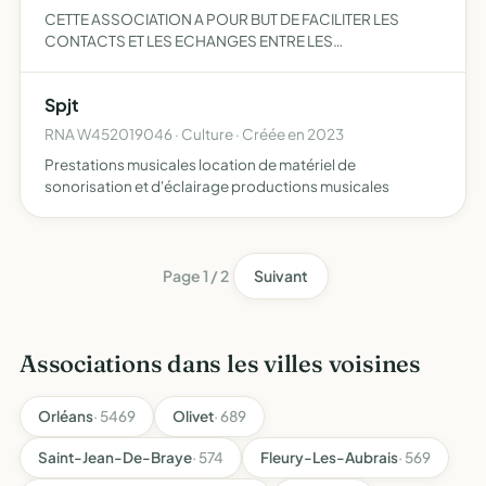
CETTE ASSOCIATION A POUR BUT DE FACILITER LES
CONTACTS ET LES ECHANGES ENTRE LES
TERRARIOPHILES ET D'ORGANISER TOUT
MANIFESTATION DESTINEE A CONCRETISER CETTE
Spjt
ACTION
RNA W452019046 · Culture · Créée en 2023
Prestations musicales location de matériel de
sonorisation et d'éclairage productions musicales
Page 1 / 2
Suivant
Associations dans les villes voisines
Orléans
· 5469
Olivet
· 689
Saint-Jean-De-Braye
· 574
Fleury-Les-Aubrais
· 569