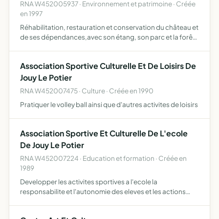
RNA W452005937 · Environnement et patrimoine · Créée
en 1997
Réhabilitation, restauration et conservation du château et
de ses dépendances,avec son étang, son parc et la forêt,
en vue de l'ouverture au public, organisation de
manifestations culturelles
Association Sportive Culturelle Et De Loisirs De
Jouy Le Potier
RNA W452007475 · Culture · Créée en 1990
Pratiquer le volley ball ainsi que d'autres activites de loisirs
Association Sportive Et Culturelle De L'ecole
De Jouy Le Potier
RNA W452007224 · Education et formation · Créée en
1989
Developper les activites sportives a l'ecole la
responsabilite et l'autonomie des eleves et les actions
culturelles