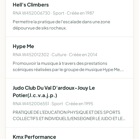
Hell's Climbers
RNA W452006730 · Sport · Créée en 1987
Permettre la pratique de l'escalade dans une zone
dépourvue de siks rocheux.
Hype Me
RNA W452012302 · Culture · Créée en 2014
Promouvoir la musique à travers des prestations
scéniques réalisées par le groupe de musique Hype Me,
ainsi que l'organisation d'événements musicaux, ou la
vente de produits dérivés représentant le groupe de
Judo Club Du Val D'ardoux-Jouy Le
musique Hype …
Potier(J.c.v.a.j.p.)
RNA W452006551 · Sport · Créée en 1995
PRATIQUE DE L'EDUCATION PHYSIQUE ET DES SPORTS
COLLECTIFS ET INDIVIDUELS/ENSEIGNER LE JUDO ET LES
DISCIPLINES ASSOCIEES/
Kmx Performance