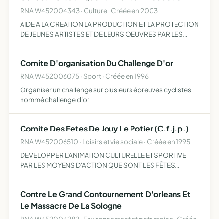
RNA W452004343 · Culture · Créée en 2003
AIDE A LA CREATION LA PRODUCTION ET LA PROTECTION
DE JEUNES ARTISTES ET DE LEURS OEUVRES PAR LES
MOYENS D'ACTIONS QUI SONT RENCONTRES ENTRE
MEMBRES GROUPES DE REFLEXION EXPOSITION
Comite D'organisation Du Challenge D'or
PUBLICATION CONCERT ETC.
RNA W452006075 · Sport · Créée en 1996
Organiser un challenge sur plusieurs épreuves cyclistes
nommé challenge d'or
Comite Des Fetes De Jouy Le Potier (C.f.j.p.)
RNA W452006510 · Loisirs et vie sociale · Créée en 1995
DEVELOPPER L'ANIMATION CULTURELLE ET SPORTIVE
PAR LES MOYENS D'ACTION QUE SONT LES FÊTES
(CONFERENCES, PUBLICATIONS, EXPOSITIONS, ETC...)
Contre Le Grand Contournement D'orleans Et
Le Massacre De La Sologne
RNA W452004282 · Environnement et patrimoine · Créée