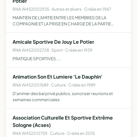
Potier
RNA W452002935 · Autres et divers · Créée en 1967
MAINTIEN DE L'AMITIE ENTRE LES MEMBRES DE LA
COMPAGNIE ET LA PRISE EN CHARGE DE LA PARTIE
'LOISIRS' DANS SON ACTIVITE GENERALE Â SAVOIR
ORGANISATION DE FÊTES, BALS, CONCOURS DE
Amicale Sportive De Jouy Le Potier
CARTES, VOYAGES, SPECTACLES OU TOUTES AUTRES…
RNA W452002728 · Sport · Créée en 1939
PRATIQUE SPORTIVES....
Animation Son Et Lumiere 'Le Dauphin'
RNA W452007689 · Culture · Créée en 1989
D'animer des bal privé publics, sonoriser reunions et
semaines commerciales
Association Culturelle Et Sportive Extrême
Sologne (Acses)
RNA W452012759 · Culture · Créée en 2015