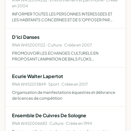
en 2004
INFORMER TOUTES LES PERSONNES INTERESSEES ET
LES HABITANTS CONCERNES ET DE S'OPPOSER PAR
TOUS MOYENS A LAR EALISATION DE PONTS VOIES
RAPIDES ROUTES AUTOROUTES ET PLUS
D'ici Danses
GENERALEMENT TOUS EQUIPEMENTS CONCERNES PAR
LE GRAND C…
RNA W452001122 · Culture · Créée en 2007
PROMOUVOIR LES ECHANGES CULTURELS EN
PROPOSANT L'ANIMATION DE BALS FLOKS
L'INTERPRETATION DE MUSIQUES TRADITIONNELLES
VIVANTES DE DIVERSES ORIGINES (CELTIQUE CENTRE
Ecurie Walter Lapertot
FRANCE EUROPE DE L'EST BALKANS ETC...) LA
DIFFUSION DE C…
RNA W452013849 · Sport · Créée en 2017
Organisation de manifestations équestres et délivrance
de licences de compétition
Ensemble De Cuivres De Sologne
RNA W452006683 · Culture · Créée en 1994