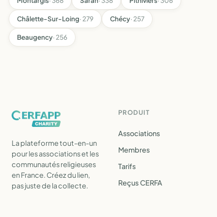
Montargis
· 368
Saran
· 338
Pithiviers
· 306
Châlette-Sur-Loing
· 279
Chécy
· 257
Beaugency
· 256
PRODUIT
Associations
La plateforme tout-en-un
Membres
pour les associations et les
communautés religieuses
Tarifs
en France. Créez du lien,
Reçus CERFA
pas juste de la collecte.