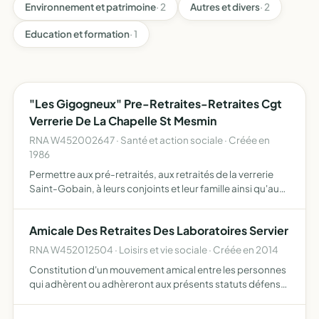
Environnement et patrimoine
· 2
Autres et divers
· 2
Education et formation
· 1
"Les Gigogneux" Pre-Retraites-Retraites Cgt
Verrerie De La Chapelle St Mesmin
RNA W452002647 · Santé et action sociale · Créée en
1986
Permettre aux pré-retraités, aux retraités de la verrerie
Saint-Gobain, à leurs conjoints et leur famille ainsi qu'aux
veufs et veuves de retraités de se rencontrer en réunions
amicales, d'organiser des activités culturel…
Amicale Des Retraites Des Laboratoires Servier
RNA W452012504 · Loisirs et vie sociale · Créée en 2014
Constitution d'un mouvement amical entre les personnes
qui adhèrent ou adhèreront aux présents statuts défense
de leurs intérêts matériels et moraux et leur information
sur leurs droits entraide entre ses membres, sous to…