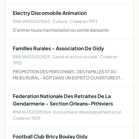
Electry Discomobile Animation
RNA W452007543 · Culture · Créée en 1993
D'animer toute manifestation ou soirée dansante
Familles Rurales - Association De Gidy
RNA W452002829 · Santé et action sociale · Créée en
1955
PROMOTION DES PERSONNES, DES FAMILLES ET DU
MILIEU RURAL - AGIT DANS UN ESPRIT D'OUVERTURE ET
D'ACCUEIL Â TOUS, NOTAMMENT EN INTEGRANT TOUTES
GENERATIONS
Federation Nationale Des Retraites De La
Gendarmerie - Section Orleans-Pithiviers
RNA W452000564 · Economie et développement local ·
Créée en 1929
Football Club Bricy Boulay Gidy