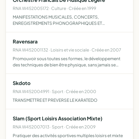
RNA W452005172 · Culture · Créée en 1999
MANIFESTATIONS MUSICALES, CONCERTS,
ENREGISTREMENTS PHONOGRAPHIQUES ET
GENERALEMENT PROMOTION DE LA MUSIQUE EN
FRANCE ET A L'ETRANGER.
Ravensara
RNA W452001132 · Loisirs et vie sociale · Créée en 2007
Promouvoir sous toutes ses formes, le développement
des techniques de bien être physique, sans jamais se
substituer au travail du corps médical d'une part favoriser
les activités artistiques d'autre part. Pour atteindre c…
Skdoto
RNA W452004991 · Sport · Créée en 2000
TRANSMETTRE ET PREVERSE LE KARATEDO
Slam (Sport Loisirs Association Mixte)
RNA W452007013 · Sport · Créée en 2009
Pratiquer des activités sportives multiples loisirs et mixte