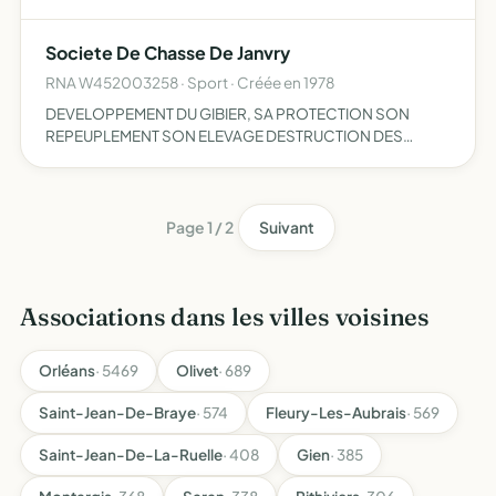
Societe De Chasse De Janvry
RNA W452003258 · Sport · Créée en 1978
DEVELOPPEMENT DU GIBIER, SA PROTECTION SON
REPEUPLEMENT SON ELEVAGE DESTRUCTION DES
ANIMAUX NUISIBLES...
Page 1 / 2
Suivant
Associations dans les villes voisines
Orléans
· 5469
Olivet
· 689
Saint-Jean-De-Braye
· 574
Fleury-Les-Aubrais
· 569
Saint-Jean-De-La-Ruelle
· 408
Gien
· 385