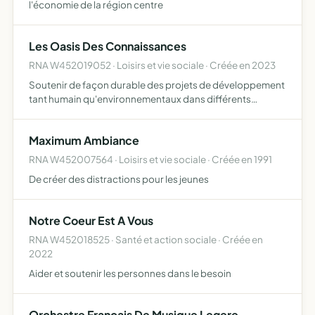
l'économie de la région centre
Les Oasis Des Connaissances
RNA W452019052 · Loisirs et vie sociale · Créée en 2023
Soutenir de façon durable des projets de développement
tant humain qu'environnementaux dans différents
domaines tels que l'éducation, l'agriculture... sur des
projets aussi bien économique que sociale ou sociétal
Maximum Ambiance
RNA W452007564 · Loisirs et vie sociale · Créée en 1991
De créer des distractions pour les jeunes
Notre Coeur Est A Vous
RNA W452018525 · Santé et action sociale · Créée en
2022
Aider et soutenir les personnes dans le besoin
Orchestre Francais De Musique Legere