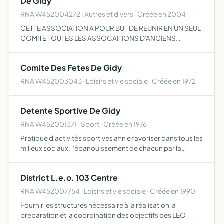
De Gidy
RNA W452004272 · Autres et divers · Créée en 2004
CETTE ASSOCIATION A POUR BUT DE REUNIR EN UN SEUL
COMITE TOUTES LES ASSOCAITIONS D'ANCIENS
COMBATTANTS DE GIDY POUR SERVIR DE LIAISON AVEC
LES POUVOIRS PUBLICS ET POUR LA DEFENSE DE LEURS
Comite Des Fetes De Gidy
DROITS DANS L' ESPRIT DE L'UNION …
RNA W452003043 · Loisirs et vie sociale · Créée en 1972
Detente Sportive De Gidy
RNA W452001371 · Sport · Créée en 1976
Pratique d'activités sportives afin e favoriser dans tous les
milieux sociaux, l'épanouissement de chacun par la
pratique éducative des activités physiques à toutes les
périodes de la vie, et chaque fois qu'il se peut, en…
District L.e.o. 103 Centre
RNA W452007754 · Loisirs et vie sociale · Créée en 1990
Fournir les structures nécessaire à la réalisation la
preparation et la coordination des objectifs des LEO