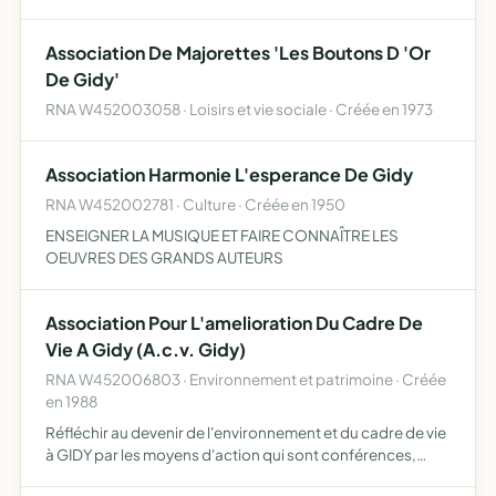
ARTISTES ET PETITES STRUCTURES COMMERCIALES
DONT LES DIRIGEANTS SONT A LA COTOREP OU EN
Association De Majorettes 'Les Boutons D 'Or
DIFFICULTES MAJEURES POUR LIRE ET ECRIRE. AIDE P…
De Gidy'
RNA W452003058 · Loisirs et vie sociale · Créée en 1973
Association Harmonie L'esperance De Gidy
RNA W452002781 · Culture · Créée en 1950
ENSEIGNER LA MUSIQUE ET FAIRE CONNAÎTRE LES
OEUVRES DES GRANDS AUTEURS
Association Pour L'amelioration Du Cadre De
Vie A Gidy (A.c.v. Gidy)
RNA W452006803 · Environnement et patrimoine · Créée
en 1988
Réfléchir au devenir de l'environnement et du cadre de vie
à GIDY par les moyens d'action qui sont conférences,
publications, expositions.