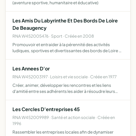
(aventure sportive, humanitaire et éducative)
Les Amis Du Labyrinthe Et Des Bords De Loire
De Beaugency
RNA W452005476 · Sport · Créée en 2008
Promouvoir et entraider à la pérennité des activités
ludiques, sportives et divertissantes des bords de Loire et
également à celles du labyrinthe de Beaugency
Les Annees D'or
RNA W452003197 · Loisirs et vie sociale · Créée en 1977
Créer, animer, développer les rencontres et les liens
d'amitié entre ses adhérents les aider à résoudre leurs
difficultés, les informer, les soutenir, par la création de
services, dans la recherche de solutions sur le pla…
Les Cercles D'entreprises 45
RNA W452009989 · Santé et action sociale · Créée en
1996
Rassembler les entreprises locales afin de dynamiser