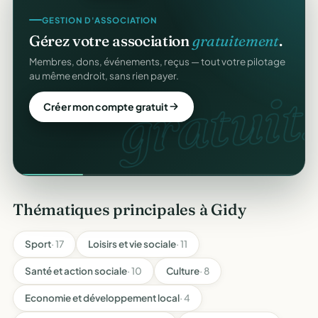
GESTION D'ASSOCIATION
Gérez votre association
gratuitement
.
Membres, dons, événements, reçus — tout votre pilotage
au même endroit, sans rien payer.
gratuit.
Créer mon compte gratuit
Thématiques principales à Gidy
Sport
· 17
Loisirs et vie sociale
· 11
Santé et action sociale
· 10
Culture
· 8
Economie et développement local
· 4