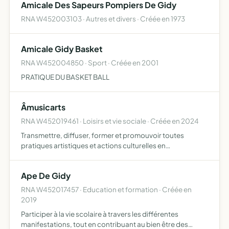
Amicale Des Sapeurs Pompiers De Gidy
RNA W452003103 · Autres et divers · Créée en 1973
Amicale Gidy Basket
RNA W452004850 · Sport · Créée en 2001
PRATIQUE DU BASKET BALL
Âmusicarts
RNA W452019461 · Loisirs et vie sociale · Créée en 2024
Transmettre, diffuser, former et promouvoir toutes
pratiques artistiques et actions culturelles en
encourageant les liens intergénérationnels et le bien-être
de chacun
Ape De Gidy
RNA W452017457 · Education et formation · Créée en
2019
Participer à la vie scolaire à travers les différentes
manifestations, tout en contribuant au bien être des