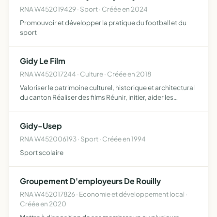
RNA W452019429 · Sport · Créée en 2024
Promouvoir et développer la pratique du football et du
sport
Gidy Le Film
RNA W452017244 · Culture · Créée en 2018
Valoriser le patrimoine culturel, historique et architectural
du canton Réaliser des films Réunir, initier, aider les
personnes intéressées au cinéma à travers différents
ateliers écriture de scénarios, régie, images, mis…
Gidy-Usep
RNA W452006193 · Sport · Créée en 1994
Sport scolaire
Groupement D'employeurs De Rouilly
RNA W452017826 · Economie et développement local ·
Créée en 2020