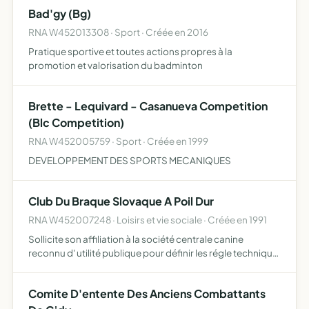
Bad'gy (Bg)
RNA W452013308 · Sport · Créée en 2016
Pratique sportive et toutes actions propres à la
promotion et valorisation du badminton
Brette - Lequivard - Casanueva Competition
(Blc Competition)
RNA W452005759 · Sport · Créée en 1999
DEVELOPPEMENT DES SPORTS MECANIQUES
Club Du Braque Slovaque A Poil Dur
RNA W452007248 · Loisirs et vie sociale · Créée en 1991
Sollicite son affiliation à la société centrale canine
reconnu d' utilité publique pour définir les régle technique
de qualification des animauxau livre genealogique de
l'espece canine et assurer la direction de l ' éleva…
Comite D'entente Des Anciens Combattants