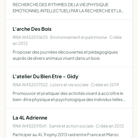
RECHERCHE DES RYTHMES DE LA VIE (PHYSIQUE
EMOTIONNEL INTELLECTUEL) PAR LA RECHERCHE ET LA
COLLECTE D'INFORMATION COMPRENDRE LEURS
DESEQUILIBRES PARTAGER SES CONNAISSANCES AVEC
L'arche Des Bois
TOUTE AUTRE ASSOCIATION QUI EN FERA LA DEMAND…
RNA W452011605 · Environnement et patrimoine · Créée
en 2012
Proposer des journées découvertes et pédagogiques
auprès de divers animaux vivant dans un bois
L'atelier Du Bien Etre - Gidy
RNA W452017522 · Loisirs et vie sociale · Créée en 2019
Promouvoir et pratiquer des activités visant à accroître le
bien-être physique et psychologique des individus telles
que - Approches psycho-corporelles (méditation,
relaxation ) - Approches énergétiques (auto-traitement
La 4L Adrienne
p…
RNA W452011541 · Santé et action sociale · Créée en 2012
Participer au 4L Trophy 2013 raid entre France et Maroc