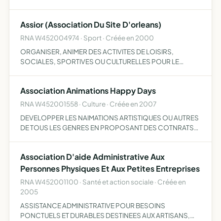
élèves
Assior (Association Du Site D'orleans)
RNA W452004974 · Sport · Créée en 2000
ORGANISER, ANIMER DES ACTIVITES DE LOISIRS,
SOCIALES, SPORTIVES OU CULTURELLES POUR LE
PERSONNEL HCR ELIANCE DU SITE D'ORLEANS ET
MEUNG SUR LOIRE
Association Animations Happy Days
RNA W452001558 · Culture · Créée en 2007
DEVELOPPER LES NAIMATIONS ARTISTIQUES OU AUTRES
DE TOUS LES GENRES EN PROPOSANT DES COTNRATS
D'ENGAGEMENT POUR DES ANIMATIONS A DES
ASSOCIATIONS DES CMOITES DE FETES DES
Association D'aide Administrative Aux
ORGANISMES CULTURELS ET ARTISTIQUES DES
ENTREPRISES…
Personnes Physiques Et Aux Petites Entreprises
RNA W452001100 · Santé et action sociale · Créée en
2005
ASSISTANCE ADMINISTRATIVE POUR BESOINS
PONCTUELS ET DURABLES DESTINEES AUX ARTISANS,