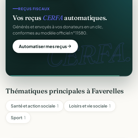
REÇUS FISCAUX
Vos reçus
CERFA
automatiques.
Générés et envoyés à vos donateurs en un clic,
conformes au modèle officiel n°11580.
CERFA.
Automatiser mes reçus
Thématiques principales à Faverelles
Santé et action sociale
· 1
Loisirs et vie sociale
· 1
Sport
· 1