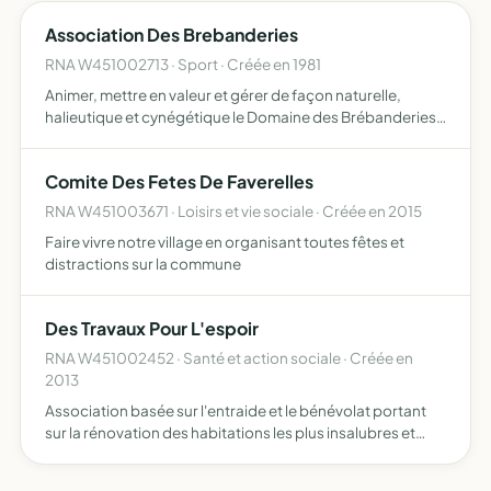
Association Des Brebanderies
RNA W451002713 · Sport · Créée en 1981
Animer, mettre en valeur et gérer de façon naturelle,
halieutique et cynégétique le Domaine des Brébanderies
exploiter de façon rationnelle la chasse sur le territoire où
l'association possèdera le droit de chasse soit pa…
Comite Des Fetes De Faverelles
RNA W451003671 · Loisirs et vie sociale · Créée en 2015
Faire vivre notre village en organisant toutes fêtes et
distractions sur la commune
Des Travaux Pour L'espoir
RNA W451002452 · Santé et action sociale · Créée en
2013
Association basée sur l'entraide et le bénévolat portant
sur la rénovation des habitations les plus insalubres et
réservée aux personnes n'ayant pas les moyens pour faire
les travaux à leur domicile principal l'associatio…