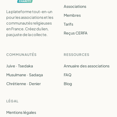
Associations
La plateforme tout-en-un
Membres
pour les associations et les
communautés religieuses
Tarifs
en France. Créez du lien,
Reçus CERFA
pas juste de la collecte.
COMMUNAUTÉS
RESSOURCES
Juive · Tsedaka
Annuaire des associations
Musulmane · Sadaqa
FAQ
Chrétienne · Denier
Blog
LÉGAL
Mentions légales