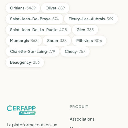
Orléans
· 5469
Olivet
· 689
Saint-Jean-De-Braye
· 574
Fleury-Les-Aubrais
· 569
Saint-Jean-De-La-Ruelle
· 408
Gien
· 385
Montargis
· 368
Saran
· 338
Pithiviers
· 306
Châlette-Sur-Loing
· 279
Chécy
· 257
Beaugency
· 256
PRODUIT
Associations
La plateforme tout-en-un