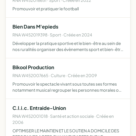
RNA W452018651 · Sport · Créée en 2022
Promouvoir et pratiquer le football
Bien Dans M'epieds
RNA W452019398 · Sport · Créée en 2024
Développer la pratique sportive et le bien-être au sein de
nos ruralités organiser des évènements sport et bien-être
en réunissant des professionnels alentours dans le but de
faire découvrir et développer leurs pratiques
Bikool Production
RNA W452007665 · Culture · Créée en 2009
Promouvoir le spectacle vivant sous toutes ses formes
notamment musical regrouper les personnes morales ou
individuelles ayant un intérêt culturel premier participer à
des actions de natures pédagogiques ou culturelles or…
C.l.i.c. Entraide-Union
RNA W452001018 · Santé et action sociale · Créée en
2006
OPTIMISER LE MAINTIEN ET LE SOUTIEN A DOMICILE DES