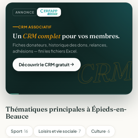
ANNONCE
CRM ASSOCIATIF
Un
CRM complet
pour vos membres.
Fiches donateurs, historique des dons, relances,
adhésions — fini les fichiers Excel.
CRM.
Découvrir le CRM gratuit
Thématiques principales à Épieds-en-
Beauce
Sport
· 16
Loisirs et vie sociale
· 7
Culture
· 6