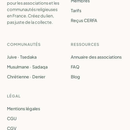
Membres
pour les associations et les
communautés religieuses
Tarifs
en France. Créez du lien,
Reçus CERFA
pas juste de la collecte.
COMMUNAUTÉS
RESSOURCES
Juive · Tsedaka
Annuaire des associations
Musulmane · Sadaqa
FAQ
Chrétienne · Denier
Blog
LÉGAL
Mentions légales
CGU
CGV