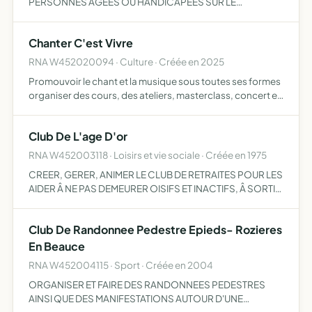
PERSONNES AGEES OU HANDICAPEES SUR LE
TERRITOIRE DES CANTONS D'ARTENAY MEUNG SUR
LOIRE ET PATAY ET GERER TOUT SERVICE D'INFORMATION
Chanter C'est Vivre
DE COORDINATION ET PREVENTION DANS LA …
RNA W452020094 · Culture · Créée en 2025
Promouvoir le chant et la musique sous toutes ses formes
organiser des cours, des ateliers, masterclass, concert et
animation accompagner des chanteurs amateur ou
professionnels dans leur progression vocale et scénique
Club De L'age D'or
fa…
RNA W452003118 · Loisirs et vie sociale · Créée en 1975
CREER, GERER, ANIMER LE CLUB DE RETRAITES POUR LES
AIDER Â NE PAS DEMEURER OISIFS ET INACTIFS, Â SORTIR
DE LEUR SOLITUDE ET DE CREER DES RELATIONS POUR
AMELIORER LA QUALITE DES RELATIONS ENTRE LES
Club De Randonnee Pedestre Epieds- Rozieres
PERSONNES
En Beauce
RNA W452004115 · Sport · Créée en 2004
ORGANISER ET FAIRE DES RANDONNEES PEDESTRES
AINSI QUE DES MANIFESTATIONS AUTOUR D'UNE