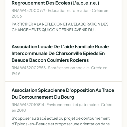
Regroupement Des Ecoles (L'a.p.e.r.e.)
RNA W452000976 · Education et formation · Créée en
2006
PARTICIPER A LA REFLEXION ET A L'ELABORATION DES
CHANGEMENTS QUI CONCERNE L'AVENIR DU
REGROUPEMENT PRSENTER UNE LISTE AUX ELECTIONS
DES REPRESENTANTS DES PARENTS D'ELEVES ET SIEGER
Association Locale De L'aide Familiale Rurale
AU CONSEIL D'ECOLE AIDER LES PARENTS DAN…
Intercommunale De Charsonville Epieds En
Beauce Baccon Coulmiers Rozieres
RNA W452002958 · Santé et action sociale · Créée en
1969
Association Spicacienne D'opposition Au Trace
Du Contournement Du Bourg
RNA W452010814 · Environnement et patrimoine · Créée
en 2010
S'opposer au tracé actuel du projet de contournement
d'Epieds-en-Beauce et proposer une orientation dans