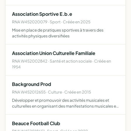
l'intérêt des habitants afin de préserver leur qualité de vie
et l'environnement
Association Sportive E.b.e
RNA W452020079 · Sport · Créée en 2025
Mise en place de pratiques sportives à travers des
activités physiques diversifiées
Association Union Culturelle Familiale
RNA W452002842 · Santé et action sociale · Créée en
1954
Background Prod
RNA W452012655 · Culture · Créée en 2015
Développer et promouvoir des activités musicales et
culturelles en organisant des manifestations musicales et
en promouvant les artistes et groupes musicaux
adhérents
Beauce Football Club