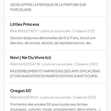
DEVELOPPER LA PRATIQUE DE LA PEINTURE SUR
PORCELAINE
Littles Princess
RNA W452018217 · Loisirs et vie sociale · Créée en 2021
Gestion de jeunes demoiselles de 15 à 17 ans, lors d'une
élection, de sorties, de loto, de représentations, de
manifestations de toutes sortes
Novi ( Ne Ou Vivre Ici)
RNA W452004778 · Loisirs et vie sociale · Créée en 2002
RASSEMBLEMENT ET ANIMATIONS DES AMIS SPICACIENS
ET ORGANISATION DE MANIFESTATIONS AYANT POUR BUT
DE FINANCER LA RECHERCHE MEDICALE EN
OPHTALMOLOGIE MENEE APR RETINA FRANCE
Oregon 50'
RNA W452019124 · Loisirs et vie sociale · Créée en 2023
Promotion des années 50 sous toutes ses formes
(musiques, voitures, mode, ameublement, décorations...)