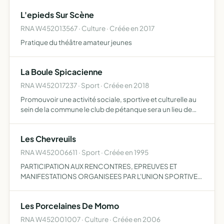
L'epieds Sur Scène
RNA W452013567 · Culture · Créée en 2017
Pratique du théâtre amateur jeunes
La Boule Spicacienne
RNA W452017237 · Sport · Créée en 2018
Promouvoir une activité sociale, sportive et culturelle au
sein de la commune le club de pétanque sera un lieu de
rencontre et d'échanges entre les jeunes et les anciens et
permettra de pratiquer une activité de loisir en…
Les Chevreuils
RNA W452006611 · Sport · Créée en 1995
PARTICIPATION AUX RENCONTRES, EPREUVES ET
MANIFESTATIONS ORGANISEES PAR L'UNION SPORTIVE
DE L'ENSEIGNEMENT DU PREMIER DEGRE (U.S.E.P.)
Les Porcelaines De Momo
RNA W452001007 · Culture · Créée en 2006