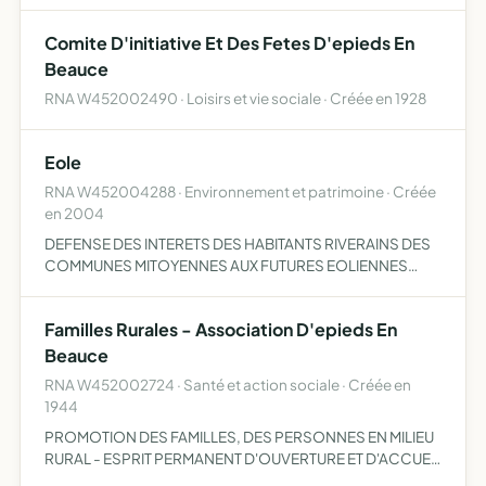
RANDONNEE
Comite D'initiative Et Des Fetes D'epieds En
Beauce
RNA W452002490 · Loisirs et vie sociale · Créée en 1928
Eole
RNA W452004288 · Environnement et patrimoine · Créée
en 2004
DEFENSE DES INTERETS DES HABITANTS RIVERAINS DES
COMMUNES MITOYENNES AUX FUTURES EOLIENNES
TOURNOISIS EPIEDS EN BEAUCE
Familles Rurales - Association D'epieds En
Beauce
RNA W452002724 · Santé et action sociale · Créée en
1944
PROMOTION DES FAMILLES, DES PERSONNES EN MILIEU
RURAL - ESPRIT PERMANENT D'OUVERTURE ET D'ACCUEIL
Â TOUS EN INTEGRANT TOUTES LES GENERATIONS. FAIT