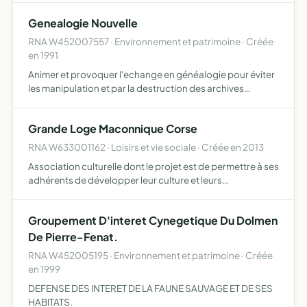
APPEL Â LA PARTICIPATION SOLIDARITE ET
Genealogie Nouvelle
RESPONSABILITE DES HABITANTS - CONT…
RNA W452007557 · Environnement et patrimoine · Créée
en 1991
Animer et provoquer l'echange en généalogie pour éviter
les manipulation et par la destruction des archives
souvent pour une meme cause le tout à travers des
reunion de bourse d'echanges d'arbre de dossier de
Grande Loge Maconnique Corse
fiches
RNA W633001162 · Loisirs et vie sociale · Créée en 2013
Association culturelle dont le projet est de permettre à ses
adhérents de développer leur culture et leurs
connaissances intellectuelles dans les domaines de la
philosophie, histoire des civilisations, géographie, etc
Groupement D'interet Cynegetique Du Dolmen
De Pierre-Fenat.
RNA W452005195 · Environnement et patrimoine · Créée
en 1999
DEFENSE DES INTERET DE LA FAUNE SAUVAGE ET DE SES
HABITATS.