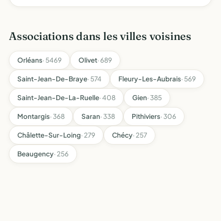
enfants et leurs parents il s'agit d'une école privée hors
contrat qui s'insère dans l'esprit des écoles
démocratiques …
Associations dans les villes voisines
Orléans
· 5469
Olivet
· 689
Saint-Jean-De-Braye
· 574
Fleury-Les-Aubrais
· 569
Saint-Jean-De-La-Ruelle
· 408
Gien
· 385
Montargis
· 368
Saran
· 338
Pithiviers
· 306
Châlette-Sur-Loing
· 279
Chécy
· 257
Beaugency
· 256