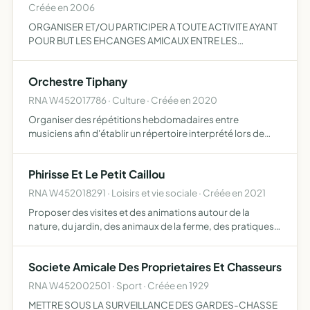
Créée en 2006
ORGANISER ET/OU PARTICIPER A TOUTE ACTIVITE AYANT
POUR BUT LES EHCANGES AMICAUX ENTRE LES
MEMBRES ET LE PUBLIC SES MOYENS D'ACTION SONT LA
TENUE DE REUNION DE TRAVAIL D'ASSEMBLEES
Orchestre Tiphany
PERIODIQUES L'ORGANISATION DE MANIFESTATI…
RNA W452017786 · Culture · Créée en 2020
Organiser des répétitions hebdomadaires entre
musiciens afin d'établir un répertoire interprété lors de
soirées musicales, concert ou dansante, de nature
publique et privée
Phirisse Et Le Petit Caillou
RNA W452018291 · Loisirs et vie sociale · Créée en 2021
Proposer des visites et des animations autour de la
nature, du jardin, des animaux de la ferme, des pratiques
rurales traditionnelles et artisanales
Societe Amicale Des Proprietaires Et Chasseurs
RNA W452002501 · Sport · Créée en 1929
METTRE SOUS LA SURVEILLANCE DES GARDES-CHASSE