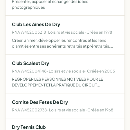
Présenter, exposer et échanger des idées
photographiques
Club Les Aines De Dry
RNA W452003218 · Loisirs et vie sociale · Créée en 1978
Créer, animer, développer les rencontres et les liens
d'amitiés entre ses adhérents retraités et préretraités,
ouverts à tous participer à l'animation de la vie
communale organiser des activités de loisirs
Club Scalext Dry
RNA W452004148 · Loisirs et vie sociale · Créée en 2005
REGROPER LES PERSONNES MOTIVEES POUR LE
DEVELOPPEMENT ET LA PRATIQUE DU CIRCUIT
ELECTRIQUE A L'ECHELLE 1/32 èME
Comite Des Fetes De Dry
RNA W452002938 · Loisirs et vie sociale · Créée en 1968
Dry Tennis Club