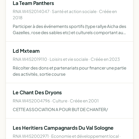
La Team Panthers
RNA W452014047 · Santé et action sociale · Créée en
2018
Participer à des événements sportifs (type rallye Aicha des
Gazelles, rose des sables etc) et culturels comportant au
moins un volet humanitaire
Ld Mxteam
RNA W452019110 · Loisirs et vie sociale · Créée en 2023
Récolter des dons et partenariats pour financer une partie
des activités, sortie course
Le Chant Des Dryons
RNA W452004796 · Culture · Créée en 2001
CETTE ASSOCIATION A POUR BUT DE CHANTER/
Les Heritiers Campagnards Du Val Sologne
RNA W452002971 · Economie et développement local ·