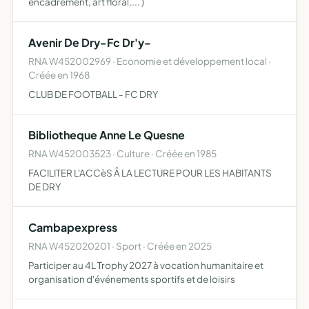
encadrement, art floral,... )
Avenir De Dry-Fc Dr'y-
RNA W452002969 · Economie et développement local ·
Créée en 1968
CLUB DE FOOTBALL - FC DRY
Bibliotheque Anne Le Quesne
RNA W452003523 · Culture · Créée en 1985
FACILITER L'ACCèS Â LA LECTURE POUR LES HABITANTS
DE DRY
Cambapexpress
RNA W452020201 · Sport · Créée en 2025
Participer au 4L Trophy 2027 à vocation humanitaire et
organisation d'événements sportifs et de loisirs