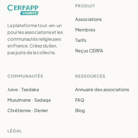
PRODUIT
Associations
La plateforme tout-en-un
Membres
pour les associations et les
communautés religieuses
Tarifs
en France. Créez du lien,
Reçus CERFA
pas juste de la collecte.
COMMUNAUTÉS
RESSOURCES
Juive · Tsedaka
Annuaire des associations
Musulmane · Sadaqa
FAQ
Chrétienne · Denier
Blog
LÉGAL