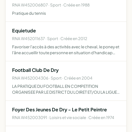
RNA W452006807 · Sport · Créée en 1988
Pratique du tennis
Equietude
RNA W452011637 · Sport · Créée en 2012
Favoriser l'accès à des activités avec le cheval, le poney et
l'âne accueillir toute personne en situation d'handicap
(mental, physique, sensoriel, polyhandicapé ou difficulté
sociale) créer un véritable centre où les per…
Football Club De Dry
RNA W452004306 · Sport · Créée en 2004
LA PRATIQUE DU FOOTBALL EN COMPETITION
ORGANISEE PAR LE DISTRICT DU LOIRET ET/OU LA LIGUE
DU CENTRE
Foyer Des Jeunes De Dry - Le Petit Peintre
RNA W452003091 · Loisirs et vie sociale · Créée en 1974