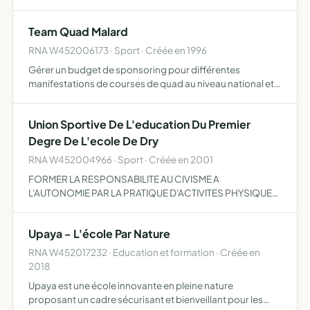
L'ASSOCIATION UNE TOTALE TRANSPARENCE
FINANCIERE AUPRES SPONSORS
Team Quad Malard
RNA W452006173 · Sport · Créée en 1996
Gérer un budget de sponsoring pour différentes
manifestations de courses de quad au niveau national et
régional.
Union Sportive De L'education Du Premier
Degre De L'ecole De Dry
RNA W452004966 · Sport · Créée en 2001
FORMER LA RESPONSABILITE AU CIVISME A
L'AUTONOMIE PAR LA PRATIQUE D'ACTIVITES PHYSIQUES
SPORTIVES ET DE PLEINE NATURE D'ACTIVITES
SOCIOCULTURELLES DANS LE CADRE D'UN
Upaya - L'école Par Nature
FONCTIONNEMENT DEMOCRATIQUE ELLE CONTRIBUE A
L'EDUCATIO…
RNA W452017232 · Education et formation · Créée en
2018
Upaya est une école innovante en pleine nature
proposant un cadre sécurisant et bienveillant pour les