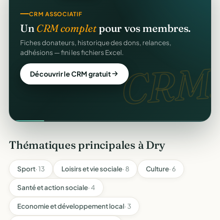
CRM ASSOCIATIF
Un
CRM complet
pour vos membres.
Fiches donateurs, historique des dons, relances,
adhésions — fini les fichiers Excel.
CRM.
Découvrir le CRM gratuit
Thématiques principales à Dry
Sport
· 13
Loisirs et vie sociale
· 8
Culture
· 6
Santé et action sociale
· 4
Economie et développement local
· 3