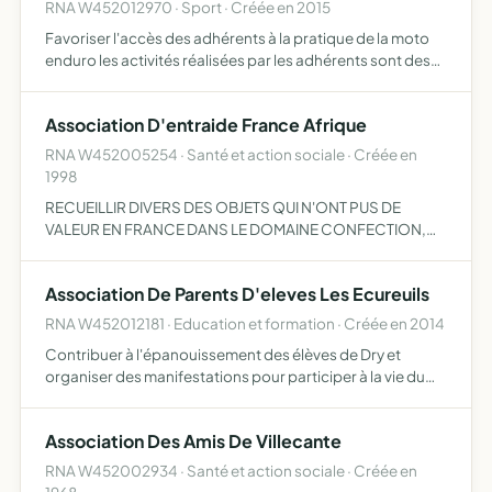
RNA W452012970 · Sport · Créée en 2015
Favoriser l'accès des adhérents à la pratique de la moto
enduro les activités réalisées par les adhérents sont des
randonnées, des stages de pilotage et des compétitions
amateurs
Association D'entraide France Afrique
RNA W452005254 · Santé et action sociale · Créée en
1998
RECUEILLIR DIVERS DES OBJETS QUI N'ONT PUS DE
VALEUR EN FRANCE DANS LE DOMAINE CONFECTION,
INFORMATIQUE, ELECTRO-MENAGER, AUTOMOBILE ET
AUTRES SUIVANT OPPORTUNITE ET SERA ACHEMINE
Association De Parents D'eleves Les Ecureuils
DANS DIVERS ENDROIT OU LE BESOIN SE FAIT …
RNA W452012181 · Education et formation · Créée en 2014
Contribuer à l'épanouissement des élèves de Dry et
organiser des manifestations pour participer à la vie du
village et aux projets d'école
Association Des Amis De Villecante
RNA W452002934 · Santé et action sociale · Créée en