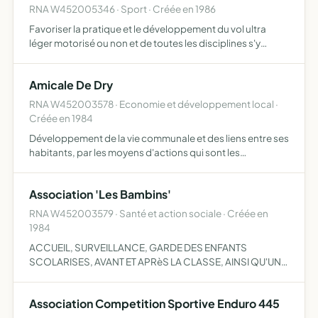
RNA W452005346 · Sport · Créée en 1986
Favoriser la pratique et le développement du vol ultra
léger motorisé ou non et de toutes les disciplines s'y
rattachant en rassembler les pratiquants ou les
sympathisants dans la région Centre
Amicale De Dry
RNA W452003578 · Economie et développement local ·
Créée en 1984
Développement de la vie communale et des liens entre ses
habitants, par les moyens d'actions qui sont les
conférences, les publications, les expositions, et les
fêtes, et par des activités sportives
Association 'Les Bambins'
RNA W452003579 · Santé et action sociale · Créée en
1984
ACCUEIL, SURVEILLANCE, GARDE DES ENFANTS
SCOLARISES, AVANT ET APRèS LA CLASSE, AINSI QU'UNE
ANIMATION DU MERCREDI
Association Competition Sportive Enduro 445