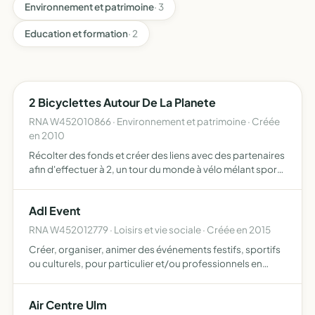
Environnement et patrimoine
· 3
Education et formation
· 2
2 Bicyclettes Autour De La Planete
RNA W452010866 · Environnement et patrimoine · Créée
en 2010
Récolter des fonds et créer des liens avec des partenaires
afin d'effectuer à 2, un tour du monde à vélo mélant sport,
humanitaire, écologie et adaptation
Adl Event
RNA W452012779 · Loisirs et vie sociale · Créée en 2015
Créer, organiser, animer des événements festifs, sportifs
ou culturels, pour particulier et/ou professionnels en
France ou à l'étranger organiser des voyages dans le
monde entier afin de découvrir un sport, une culture gé…
Air Centre Ulm