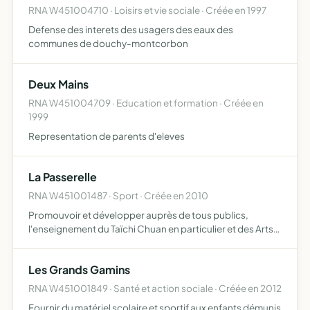
RNA W451004710 · Loisirs et vie sociale · Créée en 1997
Defense des interets des usagers des eaux des
communes de douchy-montcorbon
Deux Mains
RNA W451004709 · Education et formation · Créée en
1999
Representation de parents d'eleves
La Passerelle
RNA W451001487 · Sport · Créée en 2010
Promouvoir et développer auprès de tous publics,
l'enseignement du Taïchi Chuan en particulier et des Arts
Martiaux chinois et japonais en général, sans distinction
d'âge de sexe ni de niveau de compétence. Elle
Les Grands Gamins
considère…
RNA W451001849 · Santé et action sociale · Créée en 2012
Fournir du matériel scolaire et sportif aux enfants démunis