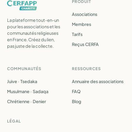
PRODUIT
Associations
La plateforme tout-en-un
Membres
pour les associations et les
communautés religieuses
Tarifs
en France. Créez du lien,
Reçus CERFA
pas juste de la collecte.
COMMUNAUTÉS
RESSOURCES
Juive · Tsedaka
Annuaire des associations
Musulmane · Sadaqa
FAQ
Chrétienne · Denier
Blog
LÉGAL