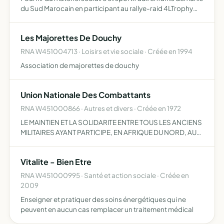
du Sud Marocain en participant au rallye-raid 4LTrophy
Team
Les Majorettes De Douchy
RNA W451004713 · Loisirs et vie sociale · Créée en 1994
Association de majorettes de douchy
Union Nationale Des Combattants
RNA W451000866 · Autres et divers · Créée en 1972
LE MAINTIEN ET LA SOLIDARITE ENTRE TOUS LES ANCIENS
MILITAIRES AYANT PARTICIPE, EN AFRIQUE DU NORD, AUX
OPERATIONS DE PACIFICATION, LA DEFENSE DE LEURS
INTERETS MORAUX ET MATERIELS, LA MISE EN OEUVRE DE
Vitalite - Bien Etre
TOUS MOYENS PROPRE…
RNA W451000995 · Santé et action sociale · Créée en
2009
Enseigner et pratiquer des soins énergétiques qui ne
peuvent en aucun cas remplacer un traitement médical