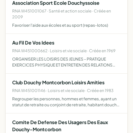
Association Sport Ecole Douchyssoise
ca…
RNA W451001067 · Santé et action sociale · Créée en
2009
Favoriser l'aide aux écoles et au sport (repas-lotos)
Au Fil De Vos Idees
RNA W451000662 · Loisirs et vie sociale · Créée en 1969
ORGANISER LES LOISIRS DES JEUNES - PRATIQUE
EXERCICES PHYSIQUE ET ENTRETIEN DES RELATIONS
D'AMITIE EN BONNE CAMARADERIE.
Club Douchy Montcorbon Loisirs Amities
RNA W451001146 · Loisirs et vie sociale · Créée en 1983
Regrouper les personnes, hommes et femmes, ayant un
statut de retraite ou conjoint de retraite, habitant douchy
ou ses environs, afin de leur permettre une action sociale
plus efficace et plus etendue.
Comite De Defense Des Usagers Des Eaux
Douchy-Montcorbon