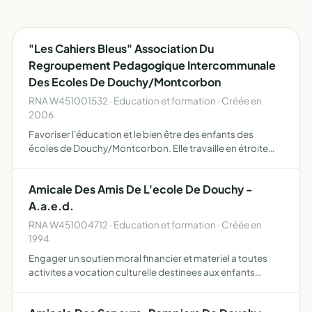
"Les Cahiers Bleus" Association Du
Regroupement Pedagogique Intercommunale
Des Ecoles De Douchy/Montcorbon
RNA W451001532 · Education et formation · Créée en
2006
Favoriser l'éducation et le bien être des enfants des
écoles de Douchy/Montcorbon. Elle travaille en étroite
collaboration avec tous les partenaires de la
communauté éducative. Cette collaboration concerne
Amicale Des Amis De L'ecole De Douchy -
les relations f…
A.a.e.d.
RNA W451004712 · Education et formation · Créée en
1994
Engager un soutien moral financier et materiel a toutes
activites a vocation culturelle destinees aux enfants
inscrits a l'ecole de douchy.