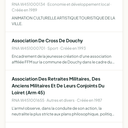
RNA W451000134 · Economie et développement local ·
Créée en 1989
ANIMATION CULTURELLE ARTISTIQUE TOURISTIQUE DE LA
VILLE.
Association De Cross De Douchy
RNA W451000701 · Sport · Créée en 1993
Encadrement de la jeunesse création d'une association
affiliée FFM sur la commune de Douchy dans le cadre du
sport à l'utilisation de motocyclette
Association Des Retraites Militaires, Des
Anciens Militaires Et De Leurs Conjoints Du
Loiret (Arm 45)
RNA W451001655 · Autres et divers · Créée en 1987
L'armvl observe, dans la conduite de son action, la
neutralite la plus stricte aux plans philosophique, politique
ou confessionnel. elle n'est ni une organisation â
caractère politique, ni un groupement professionnel â