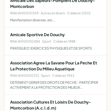
Amicale Des Sapeurs-Pompiers De Douchy-
Montcorbon
RNA W451001349 · Autres et divers · Créée en 2002
Manifestation diverses, etc...
Amicale Sportive De Douchy
RNA W451000484 · Sport · Créée en 1988
PRATIQUE D' EXERCICES PHYSIQUES ET DE SPORTS.
Association Agree La Savane Pour La Peche Et
La Protection Du Milieu Aquatique
RNA W451000133 · Sport · Créée en 1942
DETENIR ET GERER DES DROITS DE PECHE - PARTICIPER
ACTIVEMENT A LA PROTECTION DES MILIEUX
AQUATIQUES - ORGANISER LA SURVEILLANCE -
EFFECTUER TOUTES LES INTERVENTIONS DE MISE EN
Association Cultures Et Loisirs De Douchy-
VALEUR PISCICOLE - INTERVENTIONS DE MISE EN V…
Montcorbon (A.c.l.d.m)