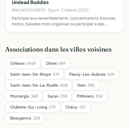
Undead Buddies
RNA W451008570 · Sport · Créée en 2020
Participer aux rassemblements, concentrations, bourses
motos, balades moto organiser ou participer a des
manifestations rencontrer et accueillir d'autres clubs et
associations motocyclistes amis
Associations dans les villes voisines
Orléans
· 5469
Olivet
· 689
Saint-Jean-De-Braye
· 574
Fleury-Les-Aubrais
· 569
Saint-Jean-De-La-Ruelle
· 408
Gien
· 385
Montargis
· 368
Saran
· 338
Pithiviers
· 306
Châlette-Sur-Loing
· 279
Chécy
· 257
Beaugency
· 256