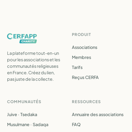
PRODUIT
Associations
La plateforme tout-en-un
Membres
pour les associations et les
communautés religieuses
Tarifs
en France. Créez du lien,
Reçus CERFA
pas juste de la collecte.
COMMUNAUTÉS
RESSOURCES
Juive · Tsedaka
Annuaire des associations
Musulmane · Sadaqa
FAQ