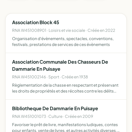
Association Block 45
RNA W451008901 · Loisirs et vie sociale · Créée en 2022
Organisation d'évènements, spectacles, conventions,
festivals, prestations de services de ces évènements
Association Communale Des Chasseurs De
Dammarie En Puisaye
RNA W451002146 · Sport · Créée en 1938
Règlementation de la chasse en respectant et préservant
les droits de propriétés et des récoltes contre les délits
des chasseurs répression de tout braconnage
conservation du gibier par la constitution d'une réserve
Bibliotheque De Dammarie En Puisaye
de ch…
RNA W451001073 · Culture · Créée en 2009
Favoriser le prêt de livre, manifestations ludiques, contes
pour enfants, vente de livres, et autres activités diverses,