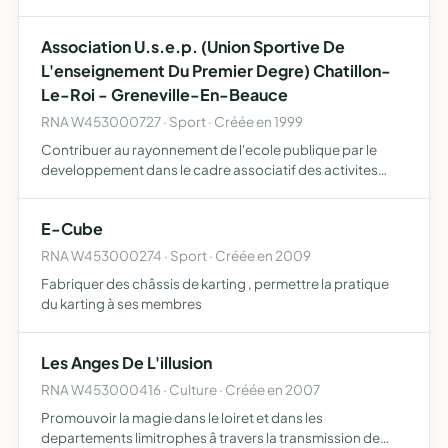
differentes
Association U.s.e.p. (Union Sportive De
L'enseignement Du Premier Degre) Chatillon-
Le-Roi - Greneville-En-Beauce
RNA W453000727 · Sport · Créée en 1999
Contribuer au rayonnement de l'ecole publique par le
developpement dans le cadre associatif des activites
physiques, sportives et de pleine nature scolaire et peri-
scolaire conformement a l'habitation de l'u.s.e.p.
E-Cube
RNA W453000274 · Sport · Créée en 2009
Fabriquer des châssis de karting , permettre la pratique
du karting à ses membres
Les Anges De L'illusion
RNA W453000416 · Culture · Créée en 2007
Promouvoir la magie dans le loiret et dans les
departements limitrophes â travers la transmission de