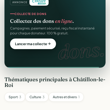
ANNONCE
COLLECTE DE DONS
REÇUS FISCAUX
Collectez des dons
en ligne
.
Vos reçus
CERFA
automatiques.
Campagnes, paiement sécurisé, reçu fiscal instantané
Générés et envoyés à vos donateurs en un clic,
pour chaque donateur. 100 % gratuit.
conformes au modèle officiel n°11580.
dons.
CERFA
Lancer ma collecte
Automatiser mes reçus
Thématiques principales à Châtillon-le-
Roi
Sport
· 3
Culture
· 3
Autres et divers
· 1