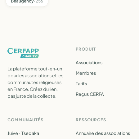
Beaugency
· 256
PRODUIT
Associations
La plateforme tout-en-un
Membres
pour les associations et les
communautés religieuses
Tarifs
en France. Créez du lien,
Reçus CERFA
pas juste de la collecte.
COMMUNAUTÉS
RESSOURCES
Juive · Tsedaka
Annuaire des associations