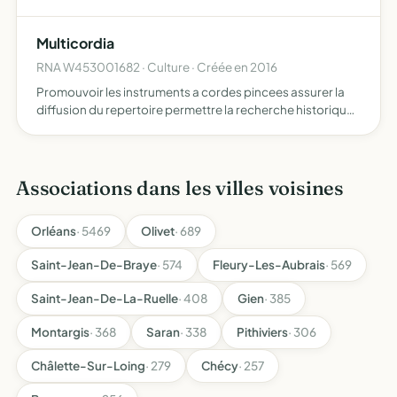
savoirs et la presentation de spectacles.
Multicordia
RNA W453001682 · Culture · Créée en 2016
Promouvoir les instruments a cordes pincees assurer la
diffusion du repertoire permettre la recherche historique
et la recherche de nouvelles conceptions relatives a leur
fabrication
Associations dans les villes voisines
Orléans
· 5469
Olivet
· 689
Saint-Jean-De-Braye
· 574
Fleury-Les-Aubrais
· 569
Saint-Jean-De-La-Ruelle
· 408
Gien
· 385
Montargis
· 368
Saran
· 338
Pithiviers
· 306
Châlette-Sur-Loing
· 279
Chécy
· 257