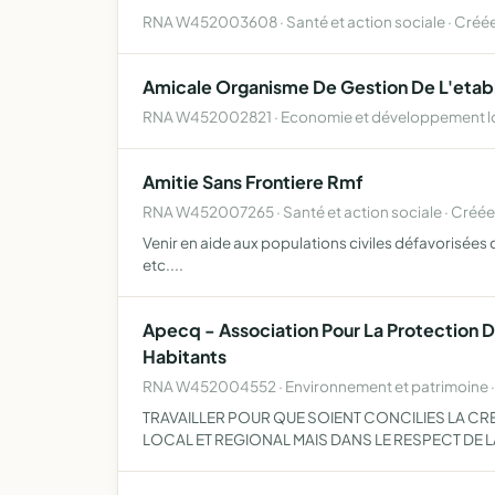
RNA W452003608 · Santé et action sociale · Créée
Amicale Organisme De Gestion De L'etabl
RNA W452002821 · Economie et développement loc
Amitie Sans Frontiere Rmf
RNA W452007265 · Santé et action sociale · Créée
Venir en aide aux populations civiles défavorisée
etc....
Apecq - Association Pour La Protection D
Habitants
RNA W452004552 · Environnement et patrimoine 
TRAVAILLER POUR QUE SOIENT CONCILIES LA C
LOCAL ET REGIONAL MAIS DANS LE RESPECT DE LA