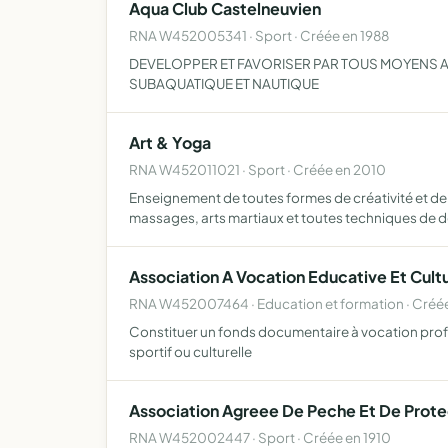
Aqua Club Castelneuvien
RNA W452005341 · Sport · Créée en 1988
DEVELOPPER ET FAVORISER PAR TOUS MOYENS A
SUBAQUATIQUE ET NAUTIQUE
Art & Yoga
RNA W452011021 · Sport · Créée en 2010
Enseignement de toutes formes de créativité et de y
massages, arts martiaux et toutes techniques de 
Association A Vocation Educative Et Cultu
RNA W452007464 · Education et formation · Créée
Constituer un fonds documentaire à vocation profe
sportif ou culturelle
Association Agreee De Peche Et De Prote
RNA W452002447 · Sport · Créée en 1910