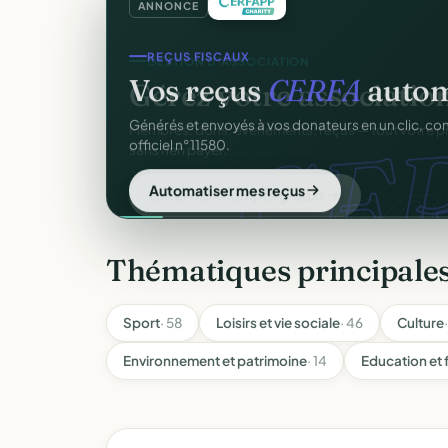
ANNONCE
REÇUS FISCAUX
Vos reçus
CERFA
autom
CER
Générés et envoyés à vos donateurs en un clic, c
officiel n°11580.
Automatiser mes reçus
Thématiques principale
Sport
· 58
Loisirs et vie sociale
· 46
Culture
Environnement et patrimoine
· 14
Education et 