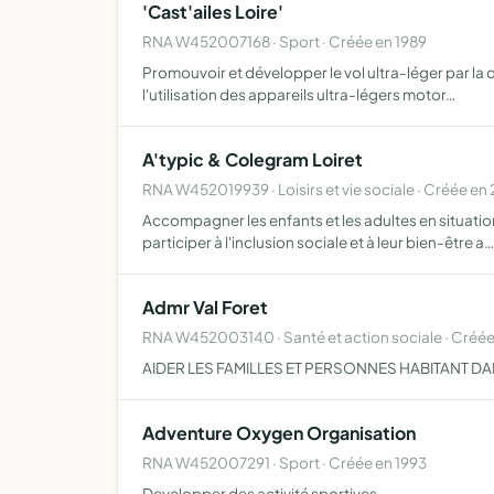
'Cast'ailes Loire'
RNA W452007168 · Sport · Créée en 1989
Promouvoir et développer le vol ultra-léger par la 
l'utilisation des appareils ultra-légers motor…
A'typic & Colegram Loiret
RNA W452019939 · Loisirs et vie sociale · Créée en
Accompagner les enfants et les adultes en situatio
participer à l'inclusion sociale et à leur bien-être a…
Admr Val Foret
RNA W452003140 · Santé et action sociale · Créée
AIDER LES FAMILLES ET PERSONNES HABITANT D
Adventure Oxygen Organisation
RNA W452007291 · Sport · Créée en 1993
Developper des activité sportives