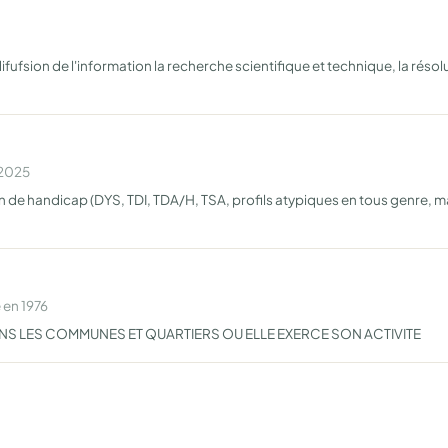
difufsion de l'information la recherche scientifique et technique, la rés
 2025
n de handicap (DYS, TDI, TDA/H, TSA, profils atypiques en tous genre, 
 en 1976
ANS LES COMMUNES ET QUARTIERS OU ELLE EXERCE SON ACTIVITE