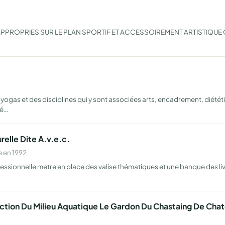
PPROPRIES SUR LE PLAN SPORTIF ET ACCESSOIREMENT ARTISTIQUE
ogas et des disciplines qui y sont associées arts, encadrement, diététiq
dé…
relle Dite A.v.e.c.
 en 1992
ssionnelle metre en place des valise thématiques et une banque des liv
ction Du Milieu Aquatique Le Gardon Du Chastaing De Cha