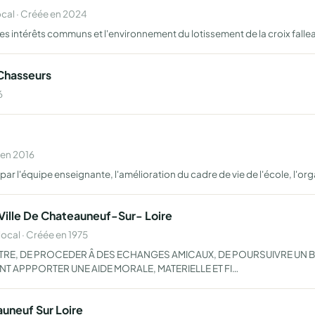
al · Créée en 2024
 les intérêts communs et l'environnement du lotissement de la croix falle
Chasseurs
6
 en 2016
r l'équipe enseignante, l'amélioration du cadre de vie de l'école, l'org
ille De Chateauneuf-Sur- Loire
cal · Créée en 1975
TRE, DE PROCEDER Â DES ECHANGES AMICAUX, DE POURSUIVRE UN B
 APPPORTER UNE AIDE MORALE, MATERIELLE ET FI…
uneuf Sur Loire