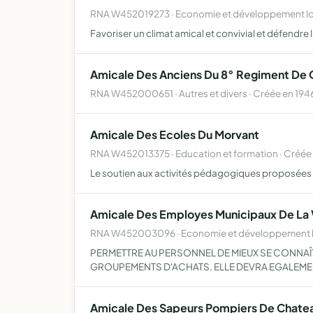
RNA W452019273 · Economie et développement loc
Favoriser un climat amical et convivial et défendre
Amicale Des Anciens Du 8° Regiment De 
RNA W452000651 · Autres et divers · Créée en 194
Amicale Des Ecoles Du Morvant
RNA W452013375 · Education et formation · Créée
Le soutien aux activités pédagogiques proposées pa
Amicale Des Employes Municipaux De La V
RNA W452003096 · Economie et développement lo
PERMETTRE AU PERSONNEL DE MIEUX SE CONNAÎ
GROUPEMENTS D'ACHATS. ELLE DEVRA EGALEMENT
Amicale Des Sapeurs Pompiers De Chatea