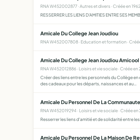
RNA W452002877 · Autres et divers · Créée en 196
RESSERRER LES LIENS D'AMITIES ENTRE SES MEMBR
Amicale Du College Jean Joudiou
RNA W452007808 · Education et formation · Créée
Amicale Du College Jean Joudiou Amicool
RNA W452012886 · Loisirs et vie sociale · Créée en
Créer des liens entre les personnels du Collège en o
des cadeaux pour les départs, naissances et au…
Amicale Du Personnel De La Communaut
RNA W452019294 · Loisirs et vie sociale · Créée e
Resserrer les liens d'amitié et de solidarité entre 
Amicale Du Personnel De La Maison De Re