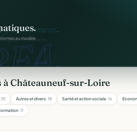
atiques.
FA.
onformes au modèle
s à Châteauneuf-sur-Loire
· 35
Autres et divers
· 18
Santé et action sociale
· 16
Econom
formation
· 11