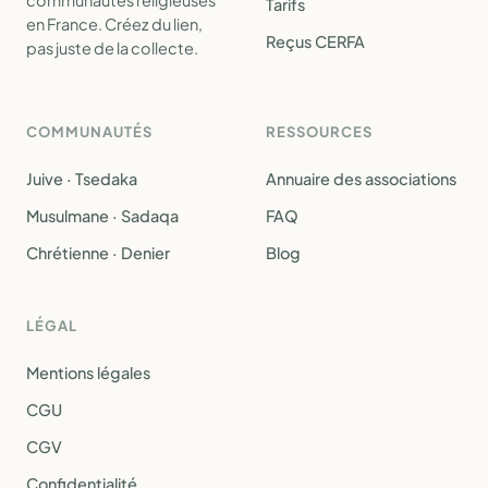
communautés religieuses
Tarifs
en France. Créez du lien,
Reçus CERFA
pas juste de la collecte.
COMMUNAUTÉS
RESSOURCES
Juive · Tsedaka
Annuaire des associations
Musulmane · Sadaqa
FAQ
Chrétienne · Denier
Blog
LÉGAL
Mentions légales
CGU
CGV
Confidentialité