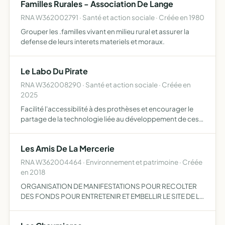
Familles Rurales - Association De Lange
RNA W362002791 · Santé et action sociale · Créée en 1980
Grouper les .familles vivant en milieu rural et assurer la
defense de leurs interets materiels et moraux.
Le Labo Du Pirate
RNA W362008290 · Santé et action sociale · Créée en
2025
Facilité l'accessibilité à des prothèses et encourager le
partage de la technologie liée au développement de ces
prothèses
Les Amis De La Mercerie
RNA W362004464 · Environnement et patrimoine · Créée
en 2018
ORGANISATION DE MANIFESTATIONS POUR RECOLTER
DES FONDS POUR ENTRETENIR ET EMBELLIR LE SITE DE LA
MERCERIE