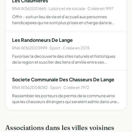
Les Chaumieres
RNA W362001665 · Loisirs et vie sociale · Créée en 1997
Offrir - soit un lieu de vie et d'accueil aux personnes
handicapees qui ne sont plus prises en charge dans le
cadre institutionnel ou familial - soit un soutien temporaire
de l'environnement familial
Les Randonneurs De Lange
RNA W362003999 · Sport · Créée en 2015
Favoriser la decouverte des sites naturels et historiques
de la region et susciter des liens d'amitie entre ses
membres.
Societe Communale Des Chasseurs De Lange
RNA W362008082 · Sport · Créée en 1972
Rassembler les porteurs de permis de la commune ainsi
que les chasseurs étrangers qui seraient admis dans une
proportion a déterminer
Associations dans les villes voisines