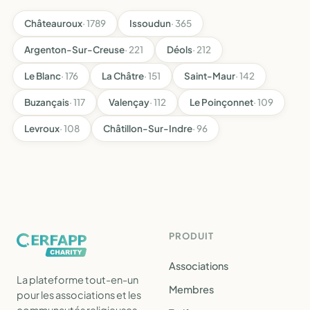
Châteauroux
· 1789
Issoudun
· 365
Argenton-Sur-Creuse
· 221
Déols
· 212
Le Blanc
· 176
La Châtre
· 151
Saint-Maur
· 142
Buzançais
· 117
Valençay
· 112
Le Poinçonnet
· 109
Levroux
· 108
Châtillon-Sur-Indre
· 96
PRODUIT
Associations
La plateforme tout-en-un
Membres
pour les associations et les