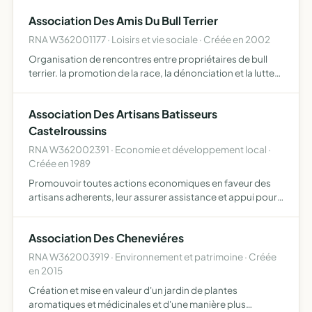
Hospitalier de Châteauroux de plus, elle soutient a…
Association Des Amis Du Bull Terrier
RNA W362001177 · Loisirs et vie sociale · Créée en 2002
Organisation de rencontres entre propriétaires de bull
terrier. la promotion de la race, la dénonciation et la lutte
contre les préjugés (bien différencier la race auprès du
grand public et des autorités) l'aide et le con…
Association Des Artisans Batisseurs
Castelroussins
RNA W362002391 · Economie et développement local ·
Créée en 1989
Promouvoir toutes actions economiques en faveur des
artisans adherents, leur assurer assistance et appui pour
acceder a toutes operations d'habitat et de construction
Association Des Cheneviéres
RNA W362003919 · Environnement et patrimoine · Créée
en 2015
Création et mise en valeur d'un jardin de plantes
aromatiques et médicinales et d'une manière plus