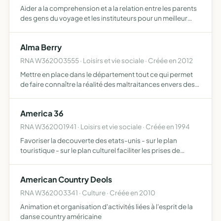
Aider a la comprehension et a la relation entre les parents
des gens du voyage et les instituteurs pour un meilleur
suivi scolaire - promouvoir des actions socio-culturelles
permettant l'integration des enfants a l'ecole …
Alma Berry
RNA W362003555 · Loisirs et vie sociale · Créée en 2012
Mettre en place dans le département tout ce qui permet
de faire connaître la réalité des maltraitances envers des
personnes âgées et/ou en situation de handicap
d'écouter les signalements et les plaintes en se dotant des
America 36
…
RNA W362001941 · Loisirs et vie sociale · Créée en 1994
Favoriser la decouverte des etats-unis - sur le plan
touristique - sur le plan culturel faciliter les prises de
contact et les echanges entre les deux pays
American Country Deols
RNA W362003341 · Culture · Créée en 2010
Animation et organisation d'activités liées à l'esprit de la
danse country américaine