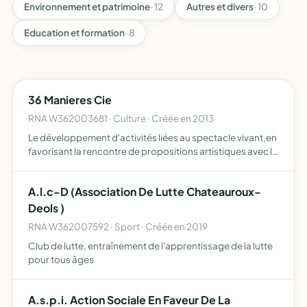
Environnement et patrimoine
· 12
Autres et divers
· 10
Education et formation
· 8
36 Manieres Cie
RNA W362003681 · Culture · Créée en 2013
Le développement d'activités liées au spectacle vivant,en
favorisant la rencontre de propositions artistiques avec la
adhérents de l'association et en initiant et diffusant ses
propres créations
A.l.c-D (Association De Lutte Chateauroux-
Deols )
RNA W362007592 · Sport · Créée en 2019
Club de lutte, entraînement de l'apprentissage de la lutte
pour tous âges
A.s.p.i. Action Sociale En Faveur De La