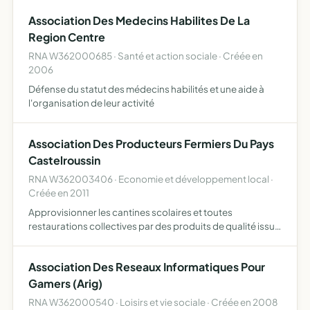
Association Des Medecins Habilites De La
Region Centre
RNA W362000685 · Santé et action sociale · Créée en
2006
Défense du statut des médecins habilités et une aide à
l'organisation de leur activité
Association Des Producteurs Fermiers Du Pays
Castelroussin
RNA W362003406 · Economie et développement local ·
Créée en 2011
Approvisionner les cantines scolaires et toutes
restaurations collectives par des produits de qualité issus
en priorité des exploitations du pays castelroussin et de
l'agriculture locale en général promouvoir et soutenir …
Association Des Reseaux Informatiques Pour
Gamers (Arig)
RNA W362000540 · Loisirs et vie sociale · Créée en 2008