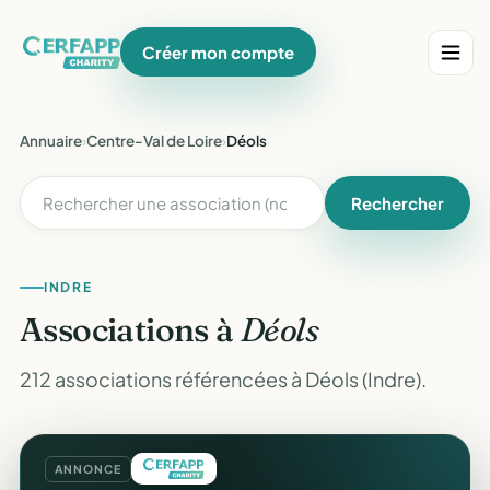
Créer mon compte
Annuaire
›
Centre-Val de Loire
›
Déols
Rechercher
INDRE
Associations à
Déols
212 associations référencées à Déols (Indre).
ANNONCE