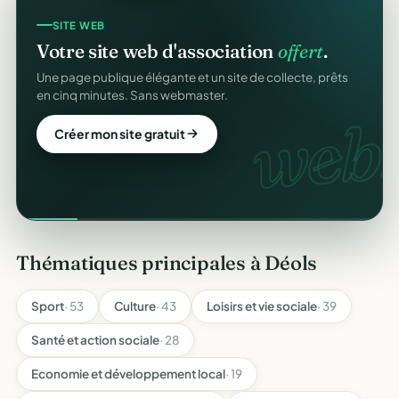
SITE WEB
Votre site web d'association
offert
.
Une page publique élégante et un site de collecte, prêts
en cinq minutes. Sans webmaster.
web.
Créer mon site gratuit
Thématiques principales à Déols
Sport
· 53
Culture
· 43
Loisirs et vie sociale
· 39
Santé et action sociale
· 28
Economie et développement local
· 19