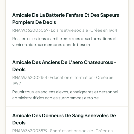
Amicale De La Batterie Fanfare Et Des Sapeurs
Pompiers De Deols
RNA W362003059 · Loisirs et vie sociale · Créée en 1964
Resserrer les liens d'amitie entre ces deux formations et
venir en aide aux membres dans le besoin
Amicale Des Anciens De L'aero Chateauroux-
Deols
RNA W362002154 · Education et formation · Créée en
1992
Reunir tous les anciens eleves, enseignants et personnel
administratif des ecoles surnommees aero de
chateauroux-deols qui desirent faire revivre l'esprit de
camaraderie, de solidarite
Amicale Des Donneurs De Sang Benevoles De
Deols
RNA W362003879 · Santé et action sociale · Créée en