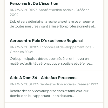
Personne Et De L'insertion
RNA W362001197 · Santé et action sociale · Créée en
2002
L'objet sera défini ainsi la recherche et la mise en oeuvre
de toutes mesures visant à l'insertion professionnelle et
sociale des personnes handicapées cet objectif sera
atteint notamment par la création et la gestion d'e…
Aerocentre Pole D'excellence Regional
RNA W362001289 · Economie et développement local ·
Créée en 2009
Objet principal de développer, fédérer et innover en
matière d'activités aéronautique, spatiale et défense,
principalement en région centre, et ce au plan national et
international
Aide A Dom 36 - Aide Aux Personnes
RNA W362001399 · Santé et action sociale · Créée en 1999
Rendre des services aux personnes et familles a leur
domicile en leur apportant une aide dans
l'accomplissement des taches et activites de la vie
quotidienne.