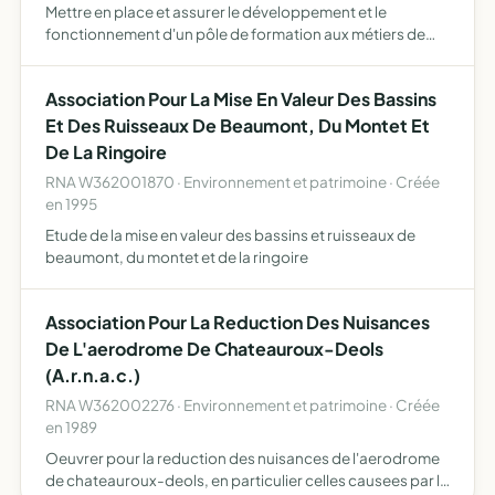
Mettre en place et assurer le développement et le
fonctionnement d'un pôle de formation aux métiers de
l'aéronautique en région centre. préparer dans les
meilleurs délais, la constitution d'un groupement d'intérêt
Association Pour La Mise En Valeur Des Bassins
public …
Et Des Ruisseaux De Beaumont, Du Montet Et
De La Ringoire
RNA W362001870 · Environnement et patrimoine · Créée
en 1995
Etude de la mise en valeur des bassins et ruisseaux de
beaumont, du montet et de la ringoire
Association Pour La Reduction Des Nuisances
De L'aerodrome De Chateauroux-Deols
(A.r.n.a.c.)
RNA W362002276 · Environnement et patrimoine · Créée
en 1989
Oeuvrer pour la reduction des nuisances de l'aerodrome
de chateauroux-deols, en particulier celles causees par le