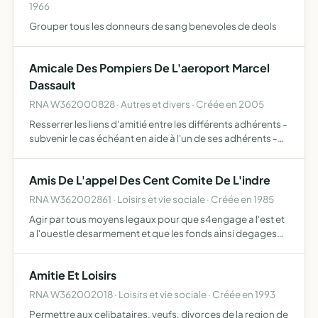
1966
Grouper tous les donneurs de sang benevoles de deols
Amicale Des Pompiers De L'aeroport Marcel
Dassault
RNA W362000828 · Autres et divers · Créée en 2005
Resserrer les liens d'amitié entre les différents adhérents -
subvenir le cas échéant en aide à l'un de ses adhérents -
organiser diverses manifestations sportives ou autres
Amis De L'appel Des Cent Comite De L'indre
RNA W362002861 · Loisirs et vie sociale · Créée en 1985
Agir par tous moyens legaux pour que s4engage a l'est et
a l'ouestle desarmement et que les fonds ainsi degages
soient utilises a resoudre les grands problemes poses au
monde, notamment la famine.
Amitie Et Loisirs
RNA W362002018 · Loisirs et vie sociale · Créée en 1993
Permettre aux celibataires, veufs, divorces de la region de