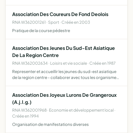
générale, l'aménagement et la gestion écologique des
prairies des chénevières, en collaboration avec le
Association Des Coureurs De Fond Deolois
responsable du ser…
RNA W362001261 · Sport · Créée en 2003
Pratique de la course pédestre
Association Des Jeunes Du Sud-Est Asiatique
De La Region Centre
RNA W362002634 · Loisirs et vie sociale · Créée en 1987
Representer et accueillir les jeunes du sud-est asiatique
de la region centre - collaborer avec tous les organismes
nationaux de la region centre d'ordre culturel et
humanitaire
Association Des Joyeux Lurons De Grangeroux
(A.j.l.g.)
RNA W362001968 · Economie et développement local ·
Créée en 1994
Organisation de manifestations diverses