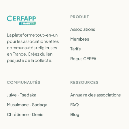
PRODUIT
Associations
La plateforme tout-en-un
Membres
pour les associations et les
communautés religieuses
Tarifs
en France. Créez du lien,
Reçus CERFA
pas juste de la collecte.
COMMUNAUTÉS
RESSOURCES
Juive · Tsedaka
Annuaire des associations
Musulmane · Sadaqa
FAQ
Chrétienne · Denier
Blog