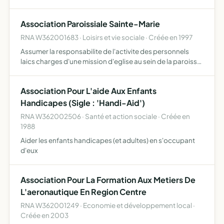
Association Paroissiale Sainte-Marie
RNA W362001683 · Loisirs et vie sociale · Créée en 1997
Assumer la responsabilite de l'activite des personnels
laics charges d'une mission d'eglise au sein de la paroisse
sainte-marietenir les comptes de la paroisse. organiser
diverses activites decidees par le conseil de paro…
Association Pour L'aide Aux Enfants
Handicapes (Sigle : 'Handi-Aid')
RNA W362002506 · Santé et action sociale · Créée en
1988
Aider les enfants handicapes (et adultes) en s'occupant
d'eux
Association Pour La Formation Aux Metiers De
L'aeronautique En Region Centre
RNA W362001249 · Economie et développement local ·
Créée en 2003