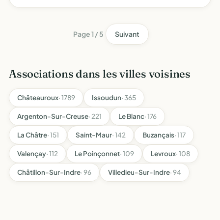
survol a faible altitude des zones urbanisees - assurer la
representation et la defense des riverains
Page 1 / 5
Suivant
Associations dans les villes voisines
Châteauroux
· 1789
Issoudun
· 365
Argenton-Sur-Creuse
· 221
Le Blanc
· 176
La Châtre
· 151
Saint-Maur
· 142
Buzançais
· 117
Valençay
· 112
Le Poinçonnet
· 109
Levroux
· 108
Châtillon-Sur-Indre
· 96
Villedieu-Sur-Indre
· 94