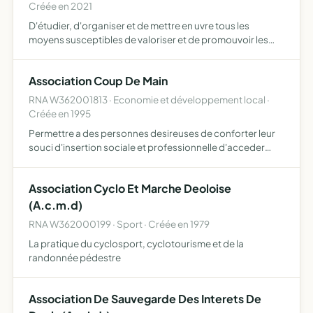
Créée en 2021
D'étudier, d'organiser et de mettre en uvre tous les
moyens susceptibles de valoriser et de promouvoir les
activités, produits ou services de ses membres et leurs
entreprises d'organiser toutes manifestations destinées à
Association Coup De Main
…
RNA W362001813 · Economie et développement local ·
Créée en 1995
Permettre a des personnes desireuses de conforter leur
souci d'insertion sociale et professionnelle d'acceder
plus facilement au marche du travail par l'exercice d'une
activite de service aux personnes
Association Cyclo Et Marche Deoloise
(A.c.m.d)
RNA W362000199 · Sport · Créée en 1979
La pratique du cyclosport, cyclotourisme et de la
randonnée pédestre
Association De Sauvegarde Des Interets De