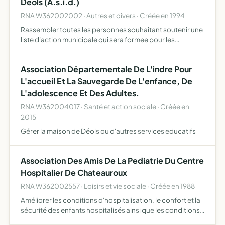
Deols (A.s.i.d.)
RNA W362002002 · Autres et divers · Créée en 1994
Rassembler toutes les personnes souhaitant soutenir une
liste d'action municipale qui sera formee pour les
prochaines elections dans le plus grand respect des
regles elementaires de la democratie et des
Association Départementale De L'indre Pour
composantes politi…
L'accueil Et La Sauvegarde De L'enfance, De
L'adolescence Et Des Adultes.
RNA W362004017 · Santé et action sociale · Créée en
2015
Gérer la maison de Déols ou d'autres services educatifs
Association Des Amis De La Pediatrie Du Centre
Hospitalier De Chateauroux
RNA W362002557 · Loisirs et vie sociale · Créée en 1988
Améliorer les conditions d'hospitalisation, le confort et la
sécurité des enfants hospitalisés ainsi que les conditions
de travail dans le service de pédiatrie du Centre