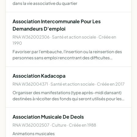
dans la vie associative du quartier
Association Intercommunale Pour Les
Demandeurs D'emploi
RNA W362002306 · Santé et action sociale · Créée en
1990
Favoriser par l'embauche, l'insertion ou la reinsertion des
personnes sans emploi rencontrant des difficultes
particulieres notamment les beneficiaires du rmi,
chomeurs de de 50 ans
Association Kadacopa
RNA W362004371 · Santé et action sociale · Créée en 2017
Organiser des manifestations (type après-midi dansant)
destinées à récolter des fonds qui seront utilisés pour les
besoins des écoles du département de Zabré au Burkina
Faso et de manière générale collecter divers objets …
Association Musicale De Deols
RNA W362002507 · Culture · Créée en 1988
Animations musicales