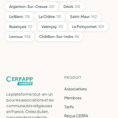
Argenton-Sur-Creuse
· 221
Déols
· 212
Le Blanc
· 176
La Châtre
· 151
Saint-Maur
· 142
Buzançais
· 117
Valençay
· 112
Le Poinçonnet
· 109
Levroux
· 108
Châtillon-Sur-Indre
· 96
PRODUIT
Associations
La plateforme tout-en-un
Membres
pour les associations et les
communautés religieuses
Tarifs
en France. Créez du lien,
Reçus CERFA
pas juste de la collecte.