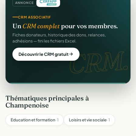
ANNONCE
REÇUS FISCAUX
CRM ASSOCIATIF
Vos reçus
CERFA
automatiques.
Un
CRM complet
pour vos membres.
Générés et envoyés à vos donateurs en un clic,
Fiches donateurs, historique des dons, relances,
conformes au modèle officiel n°11580.
adhésions — fini les fichiers Excel.
CERFA
CRM.
Automatiser mes reçus
Découvrir le CRM gratuit
Thématiques principales à
Champenoise
Education et formation
· 1
Loisirs et vie sociale
· 1