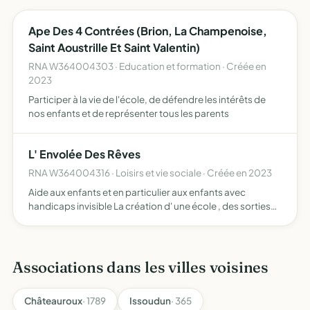
Ape Des 4 Contrées (Brion, La Champenoise,
Saint Aoustrille Et Saint Valentin)
RNA W364004303 · Education et formation · Créée en
2023
Participer à la vie de l'école, de défendre les intérêts de
nos enfants et de représenter tous les parents
L' Envolée Des Rêves
RNA W364004316 · Loisirs et vie sociale · Créée en 2023
Aide aux enfants et en particulier aux enfants avec
handicaps invisible La création d' une école , des sorties
pédagogiques, des évènements caritatifs dont les
bénéfices assureront le fonctionnement de l' école ou d'
autr…
Associations dans les villes voisines
Châteauroux
· 1789
Issoudun
· 365