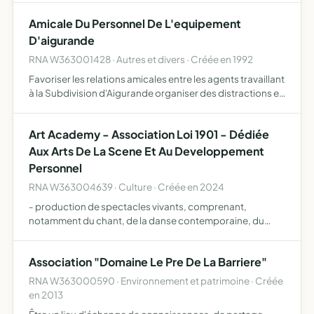
berry et tous autres locaux eventuellement et de les met…
Amicale Du Personnel De L'equipement
D'aigurande
RNA W363001428 · Autres et divers · Créée en 1992
Favoriser les relations amicales entre les agents travaillant
à la Subdivision d'Aigurande organiser des distractions et
plus particulièrement l'arbre de Noël pour les enfants des
membre de l'Amicale
Art Academy - Association Loi 1901 - Dédiée
Aux Arts De La Scene Et Au Developpement
Personnel
RNA W363004639 · Culture · Créée en 2024
- production de spectacles vivants, comprenant,
notamment du chant, de la danse contemporaine, du
théâtre, de la comédie musicale, - organisation de
tournées, tant en France qu'à l'étranger de ces
Association "Domaine Le Pre De La Barriere"
spectacles, - diffusion …
RNA W363000590 · Environnement et patrimoine · Créée
en 2013