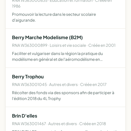
RNA W363000835 · Education et formation · Créée en
1986
Promouvoir la lecture dans le secteur scolaire
d'aigurande.
Berry Marche Modelisme (B2M)
RNA W363000899 · Loisirs et vie sociale · Créée en 2001
Faciliter et vulgariser dans la région la pratique du
modélisme en général et de l'aéromodélisme en
particulier. assurer la formation aéronautique de base des
jeunes. encourager la pratique des activités sportives
Berry Trophou
aéromod…
RNA W363001045 · Autres et divers · Créée en 2017
Récolter des fonds via des sponsors afin de participer à
l'édition 2018 du 4L Trophy
Brin D'elles
RNA W363001467 · Autres et divers · Créée en 2018