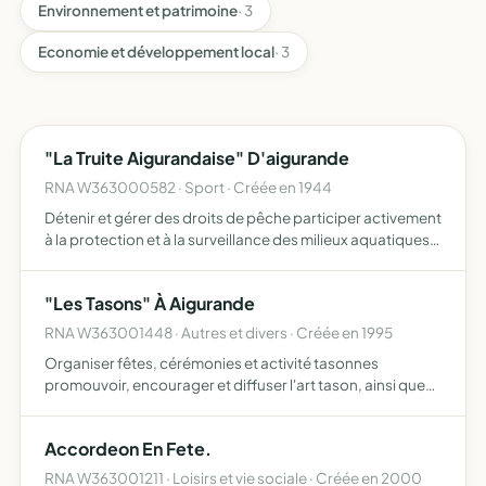
Environnement et patrimoine
· 3
Economie et développement local
· 3
"La Truite Aigurandaise" D'aigurande
RNA W363000582 · Sport · Créée en 1944
Détenir et gérer des droits de pêche participer activement
à la protection et à la surveillance des milieux aquatiques
et de leur patrimoine piscicole élaborer et mettre en
oeuvre un plan de gestion piscicole prévoyant le…
"Les Tasons" À Aigurande
RNA W363001448 · Autres et divers · Créée en 1995
Organiser fêtes, cérémonies et activité tasonnes
promouvoir, encourager et diffuser l'art tason, ainsi que
toute action profitable au rayonnement de la tasonnerie
dans le monde
Accordeon En Fete.
RNA W363001211 · Loisirs et vie sociale · Créée en 2000