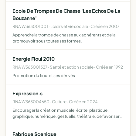
Ecole De Trompes De Chasse 'Les Echos De La
Bouzanne'
RNA W363001001 · Loisirs et vie sociale · Créée en 2007
Apprendre la trompe de chasse aux adhérents et de la
promouvoir sous toutes ses formes.
Energie Fioul 2010
RNA W363001327 · Santé et action sociale · Créée en 1992
Promotion du fioul et ses dérivés
Expression.s
RNA W363004650 · Culture · Créée en 2024
Encourager la création musicale, écrite, plastique,
graphique, numérique, gestuelle, théâtrale, de favoriser
rencontres et échanges autour de la création artistique,
et plus généralement toutes opérations industrielles, c…
Fabrique Scenique