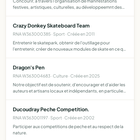
Concourir, à travers l'organisation de manifestations
festives, artistiques, culturelles, au développeemnt des
relations entre populations étrangères et locales, sans
distinction de race, de nationalité, de religion ou de…
Crazy Donkey Skateboard Team
RNA W363000385 · Sport · Créée en 2011
Entretenir le skatepark, obtenir de l'outillage pour
l'entretenir, créer de nouveaux modules de skate en ce qui
concerne d'innover le skatepark, l'association a pour
projets d'organiser des concours de skate, des sorties,…
Dragon's Pen
RNA W363004683 · Culture · Créée en 2025
Notre objectif est de soutenir, d'encourager et d'aider les
auteurs et artisans locaux et indépendants, en particulier
ceux qui écrivent en anglais
Ducoudray Peche Competition.
RNA W363001197 · Sport · Créée en 2002
Participer aux competitions de peche et au respect de la
nature.