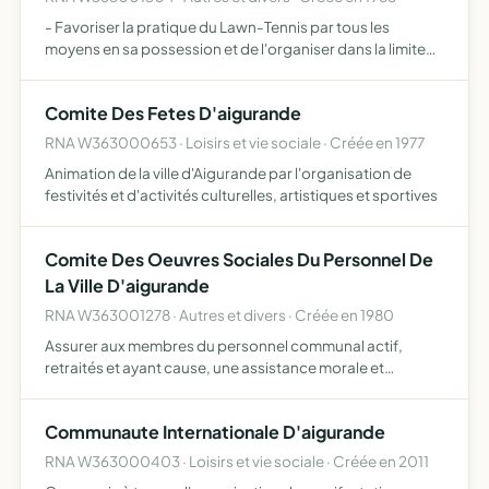
- Favoriser la pratique du Lawn-Tennis par tous les
moyens en sa possession et de l'organiser dans la limite
de son territoire sous le contrôle de la ligue de centre -
Assurer de bonnes relations, tant entre les Associati…
Comite Des Fetes D'aigurande
RNA W363000653 · Loisirs et vie sociale · Créée en 1977
Animation de la ville d'Aigurande par l'organisation de
festivités et d'activités culturelles, artistiques et sportives
Comite Des Oeuvres Sociales Du Personnel De
La Ville D'aigurande
RNA W363001278 · Autres et divers · Créée en 1980
Assurer aux membres du personnel communal actif,
retraités et ayant cause, une assistance morale et
matérielle dans tous les cas particuliers ou celle-ci se
révèle nécessaire étudier et réaliser toutes dispositions
Communaute Internationale D'aigurande
de nat…
RNA W363000403 · Loisirs et vie sociale · Créée en 2011