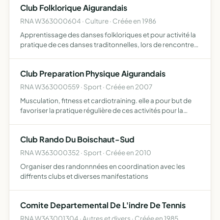
Club Folklorique Aigurandais
RNA W363000604 · Culture · Créée en 1986
Apprentissage des danses folkloriques et pour activité la
pratique de ces danses traditonnelles, lors de rencontres
inter-clubs, lors de prestations procédant ainsi à la
diffusion des coutumes et traditions régionales
Club Preparation Physique Aigurandais
RNA W363000559 · Sport · Créée en 2007
Musculation, fitness et cardiotraining. elle a pour but de
favoriser la pratique régulière de ces activités pour la
population de la commune et des environs
Club Rando Du Boischaut-Sud
RNA W363000352 · Sport · Créée en 2010
Organiser des randonnnées en coordination avec les
diffrents clubs et diverses manifestations
Comite Departemental De L'indre De Tennis
RNA W363001304 · Autres et divers · Créée en 1985