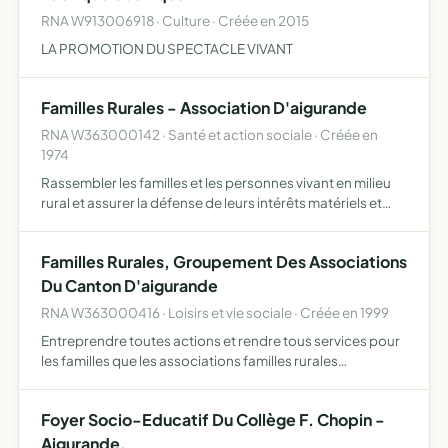
RNA W913006918 · Culture · Créée en 2015
LA PROMOTION DU SPECTACLE VIVANT
Familles Rurales - Association D'aigurande
RNA W363000142 · Santé et action sociale · Créée en
1974
Rassembler les familles et les personnes vivant en milieu
rural et assurer la défense de leurs intérêts matériels et
moraux intervenir dans tous les domaines concourant à la
promotion des familles et de chacun de leurs me…
Familles Rurales, Groupement Des Associations
Du Canton D'aigurande
RNA W363000416 · Loisirs et vie sociale · Créée en 1999
Entreprendre toutes actions et rendre tous services pour
les familles que les associations familles rurales
rassemblent, dans le but d'améiorer la qualité des familles
en milieu rural
Foyer Socio-Educatif Du Collège F. Chopin -
Aigurande.