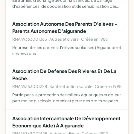
Être un lieu d'échange de connaissances, de partage
d'expériences, de coopération et de sensibilisation des
adhérents à l'environnement naturel développer toutes
actions de formation, d'assistance et de conseil visant à
Association Autonome Des Parents D'elèves -
a…
Parents Autonomes D'aigurande
RNA W363001363 · Autres et divers · Créée en 1986
Représenter les parents d'élèves scolarisés ) Aigurande et
ses environs
Association De Defense Des Rivieres Et De La
Peche.
RNA W363001228 · Santé et action sociale · Créée en 1998
Participer a la protection des milieux aquatiques et de leur
patrimoine piscicole. detenir et gerer des droits de peche.
gerer le milieu aquatique par voie de convention.
effectuer toutes les interventions de mise en vale…
Association Intercantonale De Développement
Économique Aide) À Aigurande
RNA W363001425 · Autres et divers · Créée en 1992