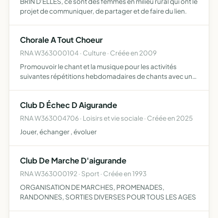
BRIN D'ELLES, ce sont des femmes en milieu rural qui ont le
projet de communiquer, de partager et de faire du lien.
Chorale A Tout Choeur
RNA W363000104 · Culture · Créée en 2009
Promouvoir le chant et la musique pour les activités
suivantes répétitions hebdomadaires de chants avec un
chef de choeur au sein d'une chorale rencontres inter-
chorales pour les concerts dans diverses communes fête
Club D Échec D Aigurande
de la…
RNA W363004706 · Loisirs et vie sociale · Créée en 2025
Jouer, échanger , évoluer
Club De Marche D'aigurande
RNA W363000192 · Sport · Créée en 1993
ORGANISATION DE MARCHES, PROMENADES,
RANDONNES, SORTIES DIVERSES POUR TOUS LES AGES