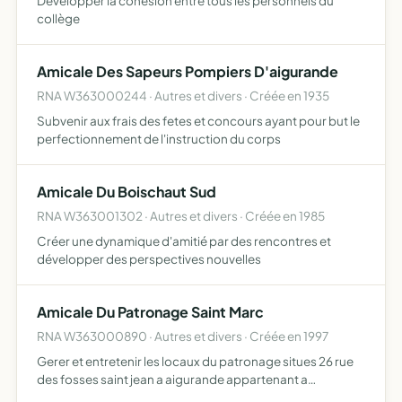
Développer la cohésion entre tous les personnels du
collège
Amicale Des Sapeurs Pompiers D'aigurande
RNA W363000244 · Autres et divers · Créée en 1935
Subvenir aux frais des fetes et concours ayant pour but le
perfectionnement de l'instruction du corps
Amicale Du Boischaut Sud
RNA W363001302 · Autres et divers · Créée en 1985
Créer une dynamique d'amitié par des rencontres et
développer des perspectives nouvelles
Amicale Du Patronage Saint Marc
RNA W363000890 · Autres et divers · Créée en 1997
Gerer et entretenir les locaux du patronage situes 26 rue
des fosses saint jean a aigurande appartenant a
l'association. association pour la formation religieuse en