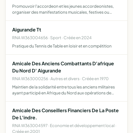
Promouvoir l'accordeon et les jeunes accordeonistes,
organiser des manifestations musicales, festives ou
culturelles autour de cet instrument dont une soiree 'gala
de l'accordeon' a aigurande.
Aigurande Tt
RNA W363004656 · Sport · Créée en 2024
Pratique du Tennis de Table en loisir et en compétition
Amicale Des Anciens Combattants D'afrique
Du Nord D' Aigurande
RNA W363000256 · Autres et divers · Créée en 1970
Maintien de la solidarité entre tous les anciens militaires
ayant participé en Afrique du Nord aux opérations de
pacification, défense de leurs intérêts moraux et
materiels, organisation de fêtes, spectacles et bals
Amicale Des Conseillers Financiers De La Poste
De L'indre.
RNA W363004597 · Economie et développement local ·
Créée en 2001