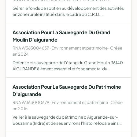
Gérer le fonds de soutien au développement des activités
en zone rurale institué dans le cadre du C.R.I.L.
AIGURANDFE - NEUVY ST-SEPULCRE, ainsi qu'élaborer et
gérer toutes actions de développement aconomique
Association Pour La Sauvegarde Du Grand
Moulin D'aigurande
RNA W363004637 · Environnement et patrimoine · Créée
en 2024
Défense et sauvegarde de l'étang du Grand Moulin 36140
AIGURANDE élément essentiel et fondamental du
patrimoine aigurandais
Association Pour La Sauvegarde Du Patrimoine
D'aigurande
RNA W363000679 · Environnement et patrimoine · Créée
en 2015
Veiller à la sauvegarde du patrimoine d'Aigurande-sur-
Bouzanne (Indre) et de ses environs l'histoire locale ainsi
que les monuments, constructions, environnement,
paysages, objets, etc... témoins de cette histoire pour