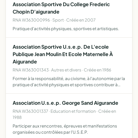
Association Sportive Du College Frederic
ce…
Chopin D'aigurande
RNA W363000996 · Sport · Créée en 2007
Pratique d'activités physiques, sportives et artistiques.
Association Sportive U.s.e.p. De L'ecole
Publique Jean Moulin Et Ecole Maternelle À
Aigurande
RNA W363001343 · Autres et divers · Créée en 1986
Former à la responsabilité, au civisme, à l'autonomie par la
pratique d'activité physiques et sportives contribuer à
l'éducation globale des enfants
Association U.s.e.p. George Sand Aigurande
RNA W363001337 · Education et formation · Créée en
1988
Participer aux rencontres, épreuves et manifestations
organisées ou contrôlées par l'U.S.E.P.