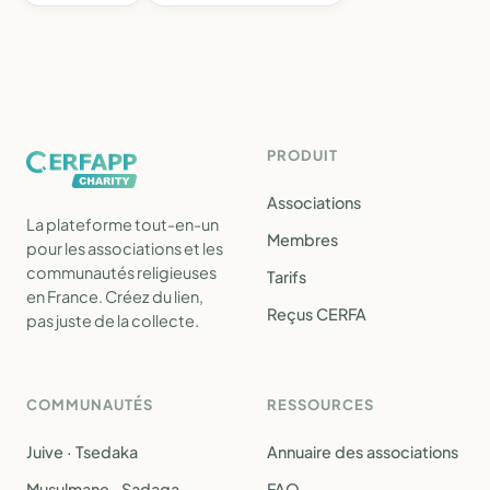
PRODUIT
Associations
La plateforme tout-en-un
Membres
pour les associations et les
communautés religieuses
Tarifs
en France. Créez du lien,
Reçus CERFA
pas juste de la collecte.
COMMUNAUTÉS
RESSOURCES
Juive · Tsedaka
Annuaire des associations
Musulmane · Sadaqa
FAQ