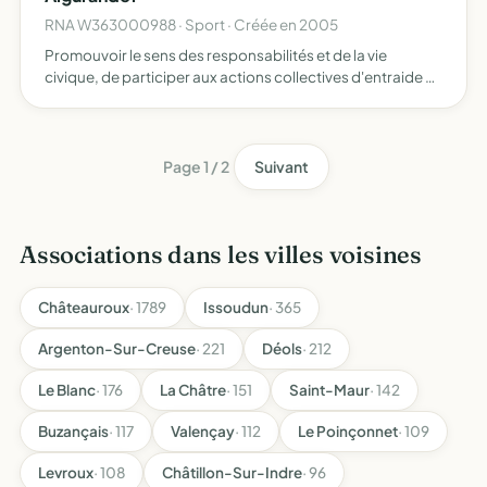
RNA W363000988 · Sport · Créée en 2005
Promouvoir le sens des responsabilités et de la vie
civique, de participer aux actions collectives d'entraide et
de solidarité, de lutter contre toute discrimination se
fondant notamment sur le sexe, la religion, l'origin…
Page 1 / 2
Suivant
Associations dans les villes voisines
Châteauroux
· 1789
Issoudun
· 365
Argenton-Sur-Creuse
· 221
Déols
· 212
Le Blanc
· 176
La Châtre
· 151
Saint-Maur
· 142
Buzançais
· 117
Valençay
· 112
Le Poinçonnet
· 109
Levroux
· 108
Châtillon-Sur-Indre
· 96