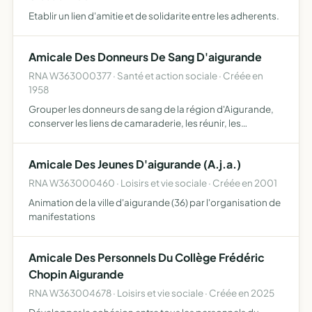
Etablir un lien d'amitie et de solidarite entre les adherents.
Amicale Des Donneurs De Sang D'aigurande
RNA W363000377 · Santé et action sociale · Créée en
1958
Grouper les donneurs de sang de la région d'Aigurande,
conserver les liens de camaraderie, les réunir, les
encourager, les aider moralement et matériellement et au
besoin les défendre auprès des pouvoirs publics et
Amicale Des Jeunes D'aigurande (A.j.a.)
admins…
RNA W363000460 · Loisirs et vie sociale · Créée en 2001
Animation de la ville d'aigurande (36) par l'organisation de
manifestations
Amicale Des Personnels Du Collège Frédéric
Chopin Aigurande
RNA W363004678 · Loisirs et vie sociale · Créée en 2025