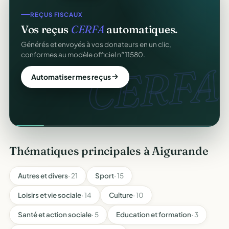
REÇUS FISCAUX
Vos reçus
CERFA
automatiques.
Générés et envoyés à vos donateurs en un clic,
conformes au modèle officiel n°11580.
CERFA.
Automatiser mes reçus
Thématiques principales à Aigurande
Autres et divers
· 21
Sport
· 15
Loisirs et vie sociale
· 14
Culture
· 10
Santé et action sociale
· 5
Education et formation
· 3