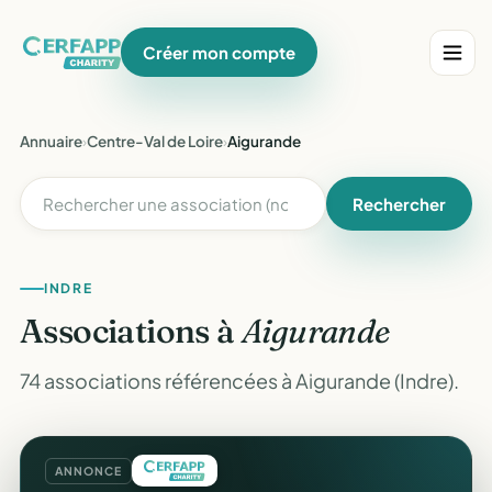
Créer mon compte
Annuaire
›
Centre-Val de Loire
›
Aigurande
Rechercher
INDRE
Associations à
Aigurande
74 associations référencées à Aigurande (Indre).
ANNONCE