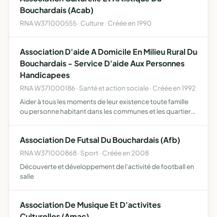
Bouchardais (Acab)
RNA W371000555 · Culture · Créée en 1990
Association D'aide A Domicile En Milieu Rural Du
Bouchardais - Service D'aide Aux Personnes
Handicapees
RNA W371000186 · Santé et action sociale · Créée en 1992
Aider à tous les moments de leur existence toute famille
ou personne habitant dans les communes et les quartiers
où elle exerce son action. Pour ce faire elle assure la
responsabilité matérielle et morale de la marche d'u…
Association De Futsal Du Bouchardais (Afb)
RNA W371000868 · Sport · Créée en 2008
Découverte et développement de l'activité de football en
salle
Association De Musique Et D'activites
Culturelles (Amac)