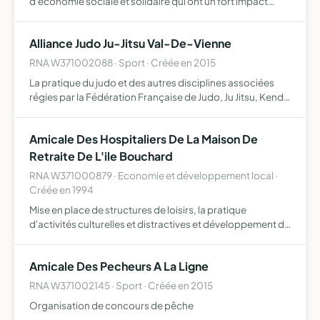
d'économie sociale et solidaire qui ont un fort impact
local et qui créent des emplois majoritairement non
délocalisables tout en respectant les hommes et l'enviro…
Alliance Judo Ju-Jitsu Val-De-Vienne
RNA W371002088 · Sport · Créée en 2015
La pratique du judo et des autres disciplines associées
régies par la Fédération Française de Judo, Ju Jitsu, Kendo
et autres disciplines associées (FFJDA) et d'une façon
complémentaire la pratique d'autres activités phys…
Amicale Des Hospitaliers De La Maison De
Retraite De L'ile Bouchard
RNA W371000879 · Economie et développement local ·
Créée en 1994
Mise en place de structures de loisirs, la pratique
d'activités culturelles et distractives et développement de
services d'intérêts ouverts à l'ensemble des adhérents
Amicale Des Pecheurs A La Ligne
RNA W371002145 · Sport · Créée en 2015
Organisation de concours de pêche