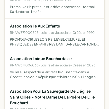
Promouvoir la pratique et le développement du football.
Sa durée est illimitée
Association Ile Aux Enfants
RNA W371000525 · Loisirs et vie sociale · Créée en 1990
PROMOUVOIR LES LOISIRS, L'EVEIL CULTUREL ET
PHYSIQUE DES ENFANTS RESIDANT DANS LE CANTON DU
BOUCHARDAIS ET QUI SONT ÂGES DE 4 Â 12 ANS,
DEVELOPPER LES MOYENS DE GARDE ADAPTES AUX
Association Laïque Bouchardaise
FAMILLES RESIDANT DANS LE
RNA W371006063 · Loisirs et vie sociale · Créée en 2023
Veiller au respect de la laïcité telle qu'inscrite dans la
Constitution de la République et la loi de 1905. Elle agit par
le recueil et la diffusion d'informations ou de publications.
Elle peut organiser ou participer à d…
Association Pour La Sauvegarde De L'église
Saint Gilles - Notre Dame De La Prière De L'ile
Bouchard