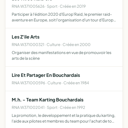
RNA W371005626 · Sport · Créée en 2019
Participer à l'édition 2020 d'Europ'Raid, le premier raid-
aventure en Europe, soit l'organisation d'un tour d'Europe
culturel solidaire et sportif de 10000 kilomètres à travers
20 pays en 23 jours dans le but de redécouvr…
Les Z'ile Arts
RNA W371000321 · Culture · Créée en 2000
Organiser des manifestations en vue de promouvoir les
arts de la scène
Lire Et Partager En Bouchardais
RNA W371000596 · Culture · Créée en 1984
M.h. - Team Karting Bouchardais
RNA W371002041 · Sport · Créée en 1992
La promotion, le developpement et la pratique du karting,
l'aide aux pilotes et membres du team pour l'achat de tout
materiel pièces detachees et conseils.