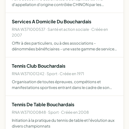
d'appellation d'origine contrôlée CHINON par les
vignerons du bouchardais des communes de Panzoult,
Avon les roches, Crouzilles, l'Ile Bouchard, Theneuil,
Services A Domicile Du Bouchardais
Brizay, Tavant,…
RNA W371000537 · Santé et action sociale · Créée en
2007
Offir à des particuliers, ou à des associations -
dénommées bénéficiaires - une vaste gamme de services
à la personne assortir ces services d'un soutin effectif
psychologique et moral recruter et former des personnels
Tennis Club Bouchardais
com…
RNA W371001242 · Sport · Créée en 1971
Organisation de toutes épreuves, compétions et
manifestations sportives entrant dans le cadre de son
activité. Tenue d'assemblées périodiques, les
conférences et cours sur les questins sportives et en
Tennis De Table Bouchardais
général tous exercic…
RNA W371000848 · Sport · Créée en 2008
Initiation à la pratique du tennis de table et l'évolution aux
divers championnats