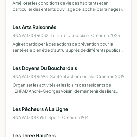
Améliorer les conditions de vie des habitants et en
particulier des enfants du village de lapcha (parrainages)
situé dans la région de l'everest au népal par l'aide
alimentaire, la prise en charge de certains frais médica…
Les Arts Raisonnés
RNA W371006032 · Loisirs et vie sociale · Créée en 2023
Agir et participer à des actions de prévention pour la
santé et le bien être d'autrui auprès de différents publics
sensibiliser et contribuer à l'éco-citoyenneté et au
développement durable auprès de différents publics so…
Les Doyens Du Bouchardais
RNA W371005698 · Santé et action sociale · Créée en 2019
Organiser les activités et les loisirs des résidents de
l'EHPAD André-Georges Voisin, de maintenir des liens
sociaux et de proposer un service d'épicerie
Les Pêcheurs A La Ligne
RNA W371001951 · Sport · Créée en 1914
Les Three Raid'ers