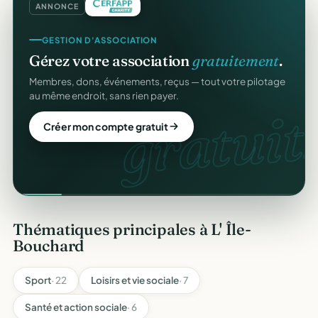
ANNONCE
GESTION D'ASSOCIATION
Gérez votre association
gratuitement
.
Membres, dons, événements, reçus — tout votre pilotage
au même endroit, sans rien payer.
gratuit.
Créer mon compte gratuit
Thématiques principales à L' Île-
Bouchard
Sport
· 22
Loisirs et vie sociale
· 7
Santé et action sociale
· 6