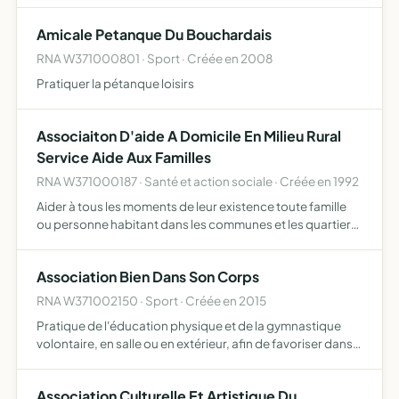
Amicale Petanque Du Bouchardais
RNA W371000801 · Sport · Créée en 2008
Pratiquer la pétanque loisirs
Associaiton D'aide A Domicile En Milieu Rural
Service Aide Aux Familles
RNA W371000187 · Santé et action sociale · Créée en 1992
Aider à tous les moments de leur existence toute famille
ou personne habitant dans les communes et les quartiers
où elle exerce son action. Pour ce faire, elle assure la
responsabilité matérielle et morale de la marche d'…
Association Bien Dans Son Corps
RNA W371002150 · Sport · Créée en 2015
Pratique de l'éducation physique et de la gymnastique
volontaire, en salle ou en extérieur, afin de favoriser dans
tous les milieux sociaux, l'épanouissement de chacun par
la pratique éducative des activités physiques à t…
Association Culturelle Et Artistique Du