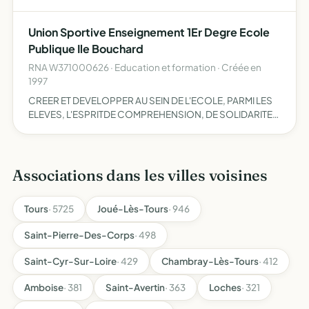
pacification en afrique du nord (algerie, maroc, tunisie) de
1953 a 1962
Union Sportive Enseignement 1Er Degre Ecole
Publique Ile Bouchard
RNA W371000626 · Education et formation · Créée en
1997
CREER ET DEVELOPPER AU SEIN DE L'ECOLE, PARMI LES
ELEVES, L'ESPRITDE COMPREHENSION, DE SOLIDARITE,
DE RESSERRER LES LIENS D'AMITIE ENTRE L'ECOLE ET SES
PARTENAIRES (PARENTS ET MUNICIPALITE), DE
Associations dans les villes voisines
Tours
· 5725
Joué-Lès-Tours
· 946
Saint-Pierre-Des-Corps
· 498
Saint-Cyr-Sur-Loire
· 429
Chambray-Lès-Tours
· 412
Amboise
· 381
Saint-Avertin
· 363
Loches
· 321