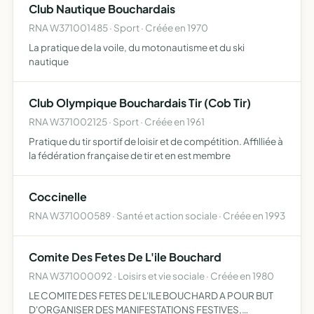
Club Nautique Bouchardais
RNA W371001485 · Sport · Créée en 1970
La pratique de la voile, du motonautisme et du ski
nautique
Club Olympique Bouchardais Tir (Cob Tir)
RNA W371002125 · Sport · Créée en 1961
Pratique du tir sportif de loisir et de compétition. Affilliée à
la fédération française de tir et en est membre
Coccinelle
RNA W371000589 · Santé et action sociale · Créée en 1993
Comite Des Fetes De L'ile Bouchard
RNA W371000092 · Loisirs et vie sociale · Créée en 1980
LE COMITE DES FETES DE L'ILE BOUCHARD A POUR BUT
D'ORGANISER DES MANIFESTATIONS FESTIVES,