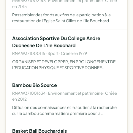
RNA W371002143 · Environnement et patrimoine · Créée
en 2015
Rassembler des fonds aux fins de la participation à la
restauration de l'Eglise Saint Gilles de L'Ile Bouchard
(37220), en collaboration avec le programme établi par
Monsieur l'Architecte en Chef des monuments
Association Sportive Du College Andre
historiques…
Duchesne De L'ile Bouchard
RNA W371000115 · Sport · Créée en 1979
ORGANISER ET DEVELOPPER, EN PROLONGEMENT DE
L'EDUCATION PHYSIQUE ET SPORTIVE DONNEE
PENDANT LES HEURES DE SCOLARITE, L'INITIATION ET LA
PRATIQUE SPORTIVES.
Bambou Bio Source
RNA W371001634 · Environnement et patrimoine · Créée
en 2012
Diffusion des connaissances et le soutien à la recherche
sur le bambou comme matière première pour la
construction et l'industrie, comme filtre contre la pollution
de l'air, de la terre et de l'eau de promouvoir et diffus…
Basket Ball Bouchardais