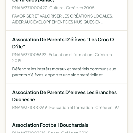
RNA W371000427 · Culture · Créée en 2005
FAVORISER ET VALORISER LES CRÉATIONS LOCALES,
AIDER AU DÉVELOPPEMENT DES MUSIQUES EN
TOURAINE, PERMETTRE A DES ARTISTES, GROUPES DE S
ÉPANOUIR DANS LEURS OBJECTIFS EN LEUR FACILITANT
Association De Parents D'élèves "Les Croc O
CERTAINES DÉMARCHES DE CRÉATION, DE PR…
D'île"
RNA W371005692 · Education et formation · Créée en
2019
Défendre les intérêts moraux et matériels communs aux
parents d'élèves, apporter une aide matérielle et
financière aux écoles notamment en recueillant des fonds
par le biais de diverses actions, animer la communauté de
Association De Parents D'eleves Les Branches
pa…
Duchesne
RNA W371000269 · Education et formation · Créée en 1971
Association Football Bouchardais
RNA W371002218 · Sport · Créée en 2016