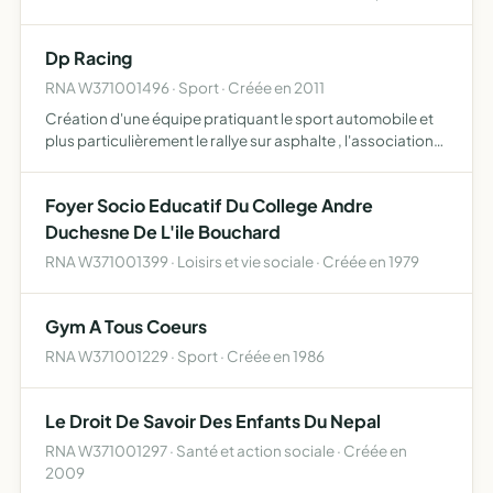
D'ANIMER LA COMMUNE DE L'ILE BOUCHARD.
D'ORGANISER DES ACTIVITES DE LOISIRS ET DE DETENTE,
Dp Racing
ET TOUS LES AUTRES MOYENS SUSCEPTIBLES D…
RNA W371001496 · Sport · Créée en 2011
Création d'une équipe pratiquant le sport automobile et
plus particulièrement le rallye sur asphalte , l'association
participera aussi à l'aide d'autres mouvements associatifs
tel que le téléthon et quelques salons sur le…
Foyer Socio Educatif Du College Andre
Duchesne De L'ile Bouchard
RNA W371001399 · Loisirs et vie sociale · Créée en 1979
Gym A Tous Coeurs
RNA W371001229 · Sport · Créée en 1986
Le Droit De Savoir Des Enfants Du Nepal
RNA W371001297 · Santé et action sociale · Créée en
2009