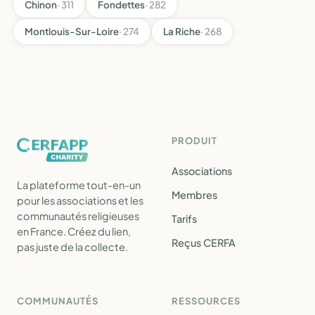
Chinon
· 311
Fondettes
· 282
Montlouis-Sur-Loire
· 274
La Riche
· 268
PRODUIT
Associations
La plateforme tout-en-un
Membres
pour les associations et les
communautés religieuses
Tarifs
en France. Créez du lien,
Reçus CERFA
pas juste de la collecte.
COMMUNAUTÉS
RESSOURCES