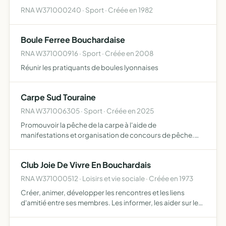
RNA W371000240 · Sport · Créée en 1982
Boule Ferree Bouchardaise
RNA W371000916 · Sport · Créée en 2008
Réunir les pratiquants de boules lyonnaises
Carpe Sud Touraine
RNA W371006305 · Sport · Créée en 2025
Promouvoir la pêche de la carpe à l'aide de
manifestations et organisation de concours de pêche.
Promouvoir la pêche de la carpe auprès des jeunes.
Club Joie De Vivre En Bouchardais
RNA W371000512 · Loisirs et vie sociale · Créée en 1973
Créer, animer, développer les rencontres et les liens
d'amitié entre ses membres. Les informer, les aider sur le
plan administratif et social . Organiser des activités
sportives, ludiques ou autres au profit de ses membre…