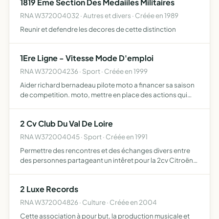
1819 Eme Section Des Medaiiles Militaires
RNA W372004032 · Autres et divers · Créée en 1989
Reunir et defendre les decores de cette distinction
1Ere Ligne - Vitesse Mode D'emploi
RNA W372004236 · Sport · Créée en 1999
Aider richard bernadeau pilote moto a financer sa saison
de competition. moto, mettre en place des actions qui
permettent de rendre sa passions utile, informer sur
l'accessibilite des circuits et mettre en evidence les at…
2 Cv Club Du Val De Loire
RNA W372004045 · Sport · Créée en 1991
Permettre des rencontres et des échanges divers entre
des personnes partageant un intêret pour la 2cv Citroën
et ses dérives directes
2 Luxe Records
RNA W372004826 · Culture · Créée en 2004
Cette association à pour but, la production musicale et