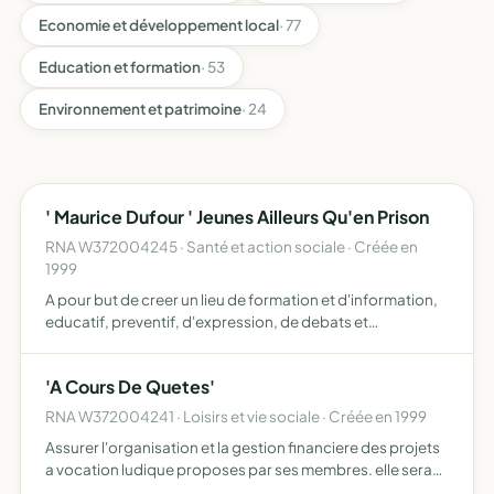
Economie et développement local
· 77
Education et formation
· 53
Environnement et patrimoine
· 24
' Maurice Dufour ' Jeunes Ailleurs Qu'en Prison
RNA W372004245 · Santé et action sociale · Créée en
1999
A pour but de creer un lieu de formation et d'information,
educatif, preventif, d'expression, de debats et
d'echanges.
'A Cours De Quetes'
RNA W372004241 · Loisirs et vie sociale · Créée en 1999
Assurer l'organisation et la gestion financiere des projets
a vocation ludique proposes par ses membres. elle sera
un point de rencontre et de dialogue