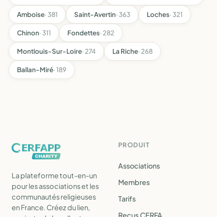
Amboise
· 381
Saint-Avertin
· 363
Loches
· 321
Chinon
· 311
Fondettes
· 282
Montlouis-Sur-Loire
· 274
La Riche
· 268
Ballan-Miré
· 189
PRODUIT
Associations
La plateforme tout-en-un
Membres
pour les associations et les
communautés religieuses
Tarifs
en France. Créez du lien,
Reçus CERFA