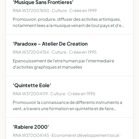
'Musique Sans Frontieres'
RNA W372007650 · Culture · Créée en 1999
Promouvoir, produire, diffuser des activites artistiques,
notamment liees a la musique venant de tout pays et d'en
favoriser toutes formes d'expression
'Paradoxe - Atelier De Creation
RNA W372004154 · Culture · Créée en 1995
Epanouissement de l'etre humain par l'intermediaire
d'activites graphiques et manuelles
'Quintette Eole'
RNA W372004119 · Culture · Créée en 1995
Promouvoir la connaissance de differents instruments a
vent, a travers une formation en quintette et de faire
decouvrir au publicl'association particulierement riche de
leurs timbres
'Rabiere 2000'
RNA W372004145 · Economie et développement local ·