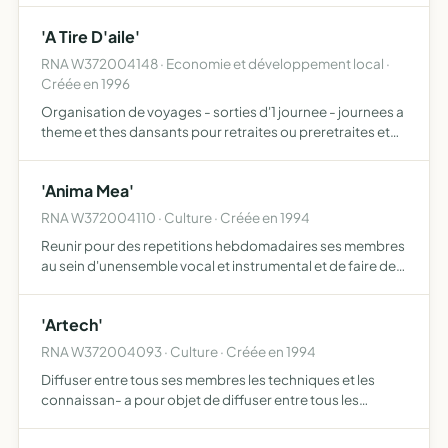
'A Tire D'aile'
RNA W372004148 · Economie et développement local ·
Créée en 1996
Organisation de voyages - sorties d'1 journee - journees a
theme et thes dansants pour retraites ou preretraites et
leurs familles
'Anima Mea'
RNA W372004110 · Culture · Créée en 1994
Reunir pour des repetitions hebdomadaires ses membres
au sein d'unensemble vocal et instrumental et de faire des
concerts
'Artech'
RNA W372004093 · Culture · Créée en 1994
Diffuser entre tous ses membres les techniques et les
connaissan- a pour objet de diffuser entre tous les
membres les techniques et ces des metiers d'art
connaissances des metiers d'art