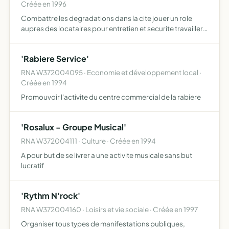
Créée en 1996
Combattre les degradations dans la cite jouer un role
aupres des locataires pour entretien et securite travailler
avec les partenaires sociaux et locatifs lutter contre
l'intolerance et l'exclusion
'Rabiere Service'
RNA W372004095 · Economie et développement local ·
Créée en 1994
Promouvoir l'activite du centre commercial de la rabiere
'Rosalux - Groupe Musical'
RNA W372004111 · Culture · Créée en 1994
A pour but de se livrer a une activite musicale sans but
lucratif
'Rythm N'rock'
RNA W372004160 · Loisirs et vie sociale · Créée en 1997
Organiser tous types de manifestations publiques,