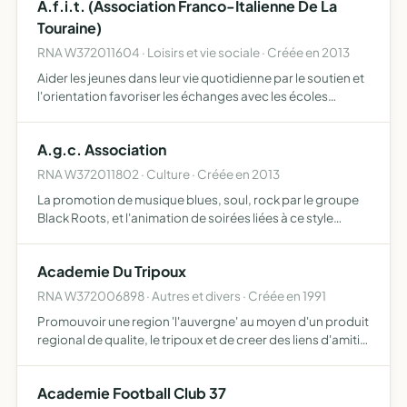
A.f.i.t. (Association Franco-Italienne De La
Touraine)
RNA W372011604 · Loisirs et vie sociale · Créée en 2013
Aider les jeunes dans leur vie quotidienne par le soutien et
l'orientation favoriser les échanges avec les écoles
favoriser les démarches administratives promouvoir des
activités socio-éducatives, sportives, touristiques …
A.g.c. Association
RNA W372011802 · Culture · Créée en 2013
La promotion de musique blues, soul, rock par le groupe
Black Roots, et l'animation de soirées liées à ce style
musical
Academie Du Tripoux
RNA W372006898 · Autres et divers · Créée en 1991
Promouvoir une region 'l'auvergne' au moyen d'un produit
regional de qualite, le tripoux et de creer des liens d'amitie
inter-re- gionaux
Academie Football Club 37