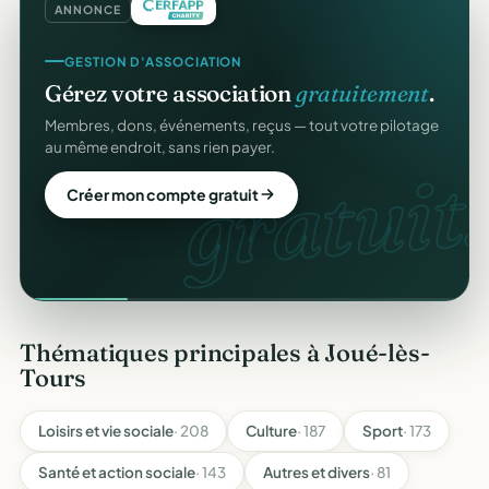
ANNONCE
GESTION D'ASSOCIATION
Gérez votre association
gratuitement
.
Membres, dons, événements, reçus — tout votre pilotage
au même endroit, sans rien payer.
gratuit.
Créer mon compte gratuit
Thématiques principales à Joué-lès-
Tours
Loisirs et vie sociale
· 208
Culture
· 187
Sport
· 173
Santé et action sociale
· 143
Autres et divers
· 81