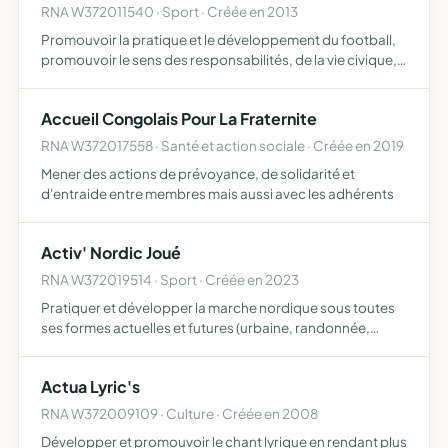
RNA W372011540 · Sport · Créée en 2013
Promouvoir la pratique et le développement du football,
promouvoir le sens des responsabilités, de la vie civique,
prendre en charge des actions collectives ou individuelles
d'entraide et de solidarité, valoriser la créat…
Accueil Congolais Pour La Fraternite
RNA W372017558 · Santé et action sociale · Créée en 2019
Mener des actions de prévoyance, de solidarité et
d'entraide entre membres mais aussi avec les adhérents
Activ' Nordic Joué
RNA W372019514 · Sport · Créée en 2023
Pratiquer et développer la marche nordique sous toutes
ses formes actuelles et futures (urbaine, randonnée,
douce, endurance, fitness en extérieur, sportive, etc )
mais aussi toutes les autres pratiques proposées par la f…
Actua Lyric's
RNA W372009109 · Culture · Créée en 2008
Développer et promouvoir le chant lyrique en rendant plus