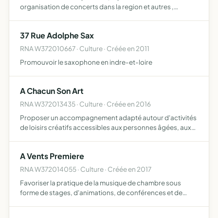
organisation de concerts dans la region et autres ,
réalisation de disques et mise en relation entre artistes
désirant produire de la musique
37 Rue Adolphe Sax
RNA W372010667 · Culture · Créée en 2011
Promouvoir le saxophone en indre-et-loire
A Chacun Son Art
RNA W372013435 · Culture · Créée en 2016
Proposer un accompagnement adapté autour d'activités
de loisirs créatifs accessibles aux personnes âgées, aux
personnes en situation de polyhandicap et aux personnes
en situation de handicap mental
A Vents Premiere
RNA W372014055 · Culture · Créée en 2017
Favoriser la pratique de la musique de chambre sous
forme de stages, d'animations, de conférences et de
concerts