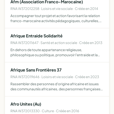
Afm (Association Franco-Marocaine)
person…
RNA W372012258 · Loisirs et vie sociale · Créée en 2014
Accompagner tout projet et action favorisant la relation
franco-marocaine activités pédagogiques, culturelles,
consulaires, humanitaires, sportives
Afrique Entraide Solidarité
RNA W372011647 · Santé et action sociale · Créée en 2013
En dehors de toute appartenance religieuse,
philosophique ou politique, promouvoir l'entraide et la
solidarité sous ses différentes formes dans une
perspective de développement durable considérant que
Afrique Sans Frontières 37
les 3 acteurs princi…
RNA W372019646 · Loisirs et vie sociale · Créée en 2023
Rassembler des personnes d'origine africaine et issues
des communautés africaines, des personnes françaises
ainsi que des personnes d'autres origines partageant les
mêmes valeurs que notre association, de façon à
Afro Unites (Au)
partager…
RNA W372013330 · Culture · Créée en 2016