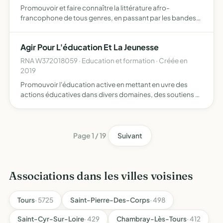
Promouvoir et faire connaître la littérature afro-
francophone de tous genres, en passant par les bandes
dessinées, les bijoux traditionnels, objets de décoration,
la musique, en un mot l'art africain est à l'honneur, et t…
Agir Pour L'éducation Et La Jeunesse
RNA W372018059 · Education et formation · Créée en
2019
Promouvoir l'éducation active en mettant en uvre des
actions éducatives dans divers domaines, des soutiens à
destination de la jeunesse et la diffusion des recherches
au travers de diverses actions et publications
Page 1 / 19
Suivant
Associations dans les villes voisines
Tours
· 5725
Saint-Pierre-Des-Corps
· 498
Saint-Cyr-Sur-Loire
· 429
Chambray-Lès-Tours
· 412