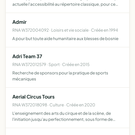
actuelle l'accessibilité au répertoire classique, pour ce
faire, elle se réserve la possibilité de recourir à tous les
moyens et supports autorisés, notamment l'or…
Admir
RNA W372004092 · Loisirs et vie sociale · Créée en 1994
A pour but toute aide humanitaire aux blesses de bosnie
Adri Team 37
RNA W372012579 · Sport · Créée en 2015
Recherche de sponsors pour la pratique de sports
mécaniques
Aerial Circus Tours
RNA W372018098 · Culture · Créée en 2020
L'enseignement des arts du cirque et de la scène, de
l'initiation jusqu'au perfectionnement, sous forme de
cours collectifs ou individuels, stages ou formations dans
le respect de l'accompagnement pédagogique de la