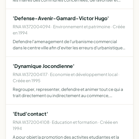
d'encourager le develop- pement d'echanges de toute
nature entre la commune de joue-les-
'Defense-Avenir-Gamard-Victor Hugo'
RNA W372004094 · Environnement et patrimoine · Créée
en 1994
Defendre l'amenagement de l'urbanisme commercial
dans le centre ville afin d'eviter les erreurs d'urbanistiques,
en conservant une amalioration du service rendu aux
consommateurs.
'Dynamique Jocondienne'
RNA W372004117 · Economie et développement local ·
Créée en 1995
Regrouper, representer, defendre et animer tout ce qui a
trait directement ou indirectement au commerce,
l'artisanat, l'industrie, l'agriculture et les professions
liberales
'Etud'contact'
RNA W372004108 · Education et formation · Créée en
1994
A pour objet la promotion des activites etudiantes et la