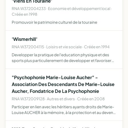
'Viens En Touraine'
RNA W372004233 · Economie et développement local ·
Créée en 1998
Promouvoir le patrimoine culturel de la touraine
'Wismerhill'
RNA W372004115 · Loisirs et vie sociale · Créée en 1994
Developper la pratique de l'education physique et des
sports plus particulierement de developper et favoriser
par tous les moyens appropries la pratique
l'enseignement du jeu nomme paintball
"Psychophonie Marie-Louise Aucher" -
Association Des Descendants De Marie-Louise
Aucher, Fondatrice De La Psychophonie
RNA W372009128 · Autres et divers · Créée en 2008
Participer en lien avec les héritiers ayants droits de Marie-
Louise AUCHER à la mémoire, à la protection et au devenir
de la Psychophonie, oeuvre de Marie-Louise AUCHER, et
à la protection des marques Psychophonie et Psyc…