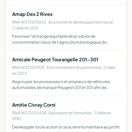
personnelle pour la fabrication artisanale d'objets) et
musique
Amap Des 2 Rives
RNA W372010642 · Economie et développement local ·
Créée en 2011
Favoriser l'échange équitable de produits de
consommation issus de l'agriculture biologique de
proximité entre des producteurs et des consommateurs
et favoriser du lien citoyen entre ses membres s'attacher
Amicale Peugeot Tourangelle 201-301
plus particuliè…
RNA W372011929 · Environnement et patrimoine · Créée
en 2013
Regrouper les possesseurs et amateurs de véhicules
automobiles de marque Peugeot 201 et 301 afin de
sauvegarder le patrimoine industriel créer des liens
amicaux entre les membres organiser diverses
Amitie Civray Corni
manifestations, rencont…
RNA W372001438 · Education et formation · Créée en
1990
Developper toute action a caractere humanitaire au profit