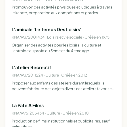
Promouvoir des activités physiques et ludiques à travers
le karaté, préparation aux compétions et grades
L'amicale 'Le Temps Des Loisirs'
RNA W372001434 · Loisirs et vie sociale · Créée en 1975
Organiser des activites pour les loisirs,la culture et
l'entraide au profit du 3eme et du 4eme age
L'atelier Recreatif
RNA W372011224 · Culture · Créée en 2012
Proposer aux enfants des ateliers durant lesquels ils
peuvent fabriquer des objets divers ces ateliers favorisent
l'imagination et la créativité
La Pate A Films
RNA W751203434 · Culture · Créée en 2010
Production de films institutionnels et publicitaires, sauf
animations