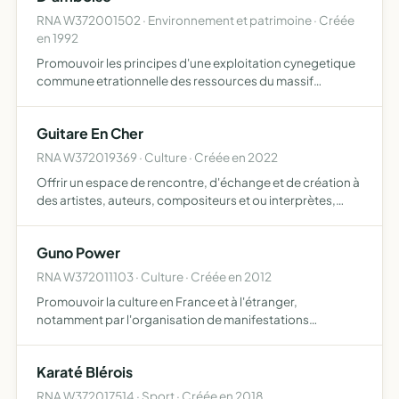
RNA W372001502 · Environnement et patrimoine · Créée
en 1992
Promouvoir les principes d'une exploitation cynegetique
commune etrationnelle des ressources du massif
d'amboise
Guitare En Cher
RNA W372019369 · Culture · Créée en 2022
Offrir un espace de rencontre, d'échange et de création à
des artistes, auteurs, compositeurs et ou interprètes,
autour de la musique, du spectacle, d'événements
culturels et de les faire connaître au plus grand nombre,
Guno Power
p…
RNA W372011103 · Culture · Créée en 2012
Promouvoir la culture en France et à l'étranger,
notamment par l'organisation de manifestations
culturelles, le booking et management d'artistes, la
sonorisation d'évènements, d'enregistrements live et
Karaté Blérois
studio et de divers…
RNA W372017514 · Sport · Créée en 2018