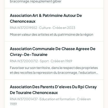
braconnage.repeuplement gibier
Association Art & Patrimoine Autour De
Chenonceaux
RNA W372019552 · Culture · Créée en 2023
Mise en valeur des artistes et du patrimoine de la région
Association Communale De Chasse Agreee De
Civray-De-Touraine
RNA W372000712 · Sport · Créée en 1969
Favoriser sur son territoire, dans le respect des proprietes
et des recoltes la repression du braconnage, l'education
cynegetique de ses membres et d'assurer une meilleure
organisation technique
Association Des Parents D'eleves Du Rpi Civray
De Touraine Chenonceaux
RNA W372001437 · Education et formation · Créée en
1989