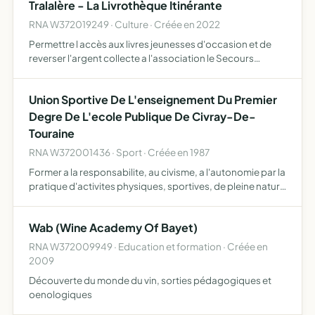
Tralalère - La Livrothèque Itinérante
RNA W372019249 · Culture · Créée en 2022
Permettre l accès aux livres jeunesses d'occasion et de
reverser l'argent collecte a l'association le Secours
Populaire Francais, federation d'Indre-et-Loire Venir au
contact des jeunes lecteurs, en leur proposant en dire…
Union Sportive De L'enseignement Du Premier
Degre De L'ecole Publique De Civray-De-
Touraine
RNA W372001436 · Sport · Créée en 1987
Former a la responsabilite, au civisme, a l'autonomie par la
pratique d'activites physiques, sportives, de pleine nature
et socioculturelles dans le cadre d'un fonctionnement
democratique , contribuer a l'education global…
Wab (Wine Academy Of Bayet)
RNA W372009949 · Education et formation · Créée en
2009
Découverte du monde du vin, sorties pédagogiques et
oenologiques