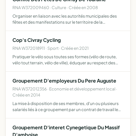
RNA W372009460 · Culture · Créée en 2008
Organiser en liaison avec les autorités municipales des
fêtes et des manifestations sur le territoire de la
communauté de communes établir une liaison entre les
différentes associations locales organiser des voyages,
Cop's Civray Cycling
sort…
RNA W372018911 · Sport · Créée en 2021
Pratiquer le vélo sous toutes ses formes (vélo de route,
vélo tout terrain, vélo de ville), éduquer au respect des
règles de la sécurité routière, éduquer au respect de
l'environnement à travers des activités de pleine na…
Groupement D'employeurs Du Pere Auguste
RNA W372012356 · Economie et développement local ·
Créée en 2014
La mise à disposition de ses membres, d'un ou plusieurs
salariés liés à ce groupement par un contrat de travail le
groupement ne peut effectuer d'opération à but lucratif
Groupement D'interet Cynegetique Du Massif
D'amboise