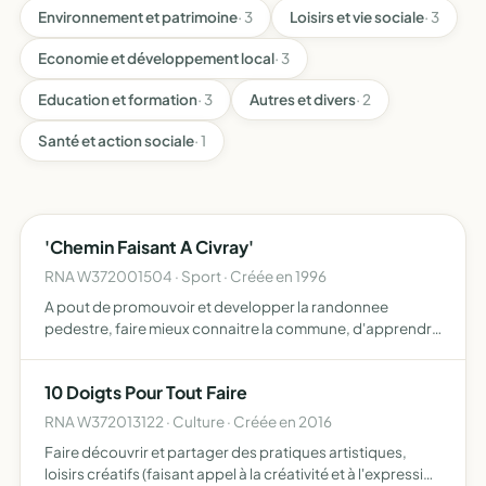
Environnement et patrimoine
· 3
Loisirs et vie sociale
· 3
Economie et développement local
· 3
Education et formation
· 3
Autres et divers
· 2
Santé et action sociale
· 1
'Chemin Faisant A Civray'
RNA W372001504 · Sport · Créée en 1996
A pout de promouvoir et developper la randonnee
pedestre, faire mieux connaitre la commune, d'apprendre
a decouvrir et respecter la nature, defendre et ameliorer le
patrimoine que constituent les sentiers, harmoniser un c…
10 Doigts Pour Tout Faire
RNA W372013122 · Culture · Créée en 2016
Faire découvrir et partager des pratiques artistiques,
loisirs créatifs (faisant appel à la créativité et à l'expression