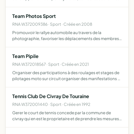
Team Photos Sport
RNA W372009386 · Sport · Créée en 2008
Promouvoir le rallye automobile au travers de la
photographie, favoriser les déplacements des membres
sur les différentes épreuves
Team Pipile
RNA W372018567 · Sport · Créée en 2021
Organiser des participations à des roulages et stages de
pilotages moto sur circuit organiser des manifestations et
des rassemblements accueillant du public
Tennis Club De Civray De Touraine
RNA W372001440 · Sport · Créée en 1992
Gerer le court de tennis concede par la commune de
civray qui en est le proprietaire et de prendre les mesures
propres a faciliter la pratique du tennis a ses adherents