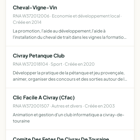
Cheval-Vigne-Vin
RNA W372012006 · Economie et développement local ·
Créée en 2014
La promotion, l'aide au développement,l'aide à
l'installation du cheval de trait dans les vignes la formation
des chevaux et des meneurs pour le travail des vignes la
valorisation et le conseil en commercialisation des vi…
Civray Petanque Club
RNA W372018104 · Sport · Créée en 2020
Développer la pratique de la pétanque et jeu provençale,
animer, organiser des concours et des sorties autour de la
pétanque
Clic Facile A Civray (Cfac)
RNA W372001507 · Autres et divers · Créée en 2003
Animation et gestion d'un club informatique a civray-de-
touraine
Comite Des Fetes De Civray De Touraine