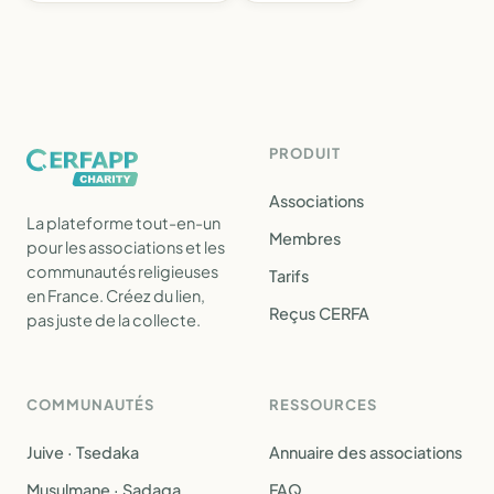
PRODUIT
Associations
La plateforme tout-en-un
Membres
pour les associations et les
communautés religieuses
Tarifs
en France. Créez du lien,
Reçus CERFA
pas juste de la collecte.
COMMUNAUTÉS
RESSOURCES
Juive · Tsedaka
Annuaire des associations
Musulmane · Sadaqa
FAQ