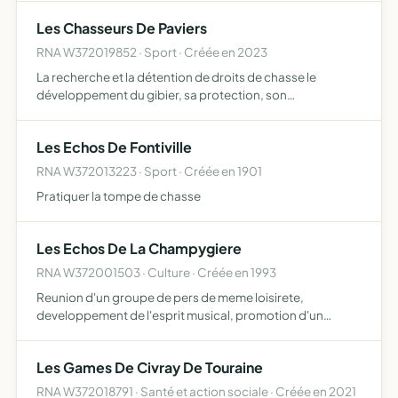
Les Chasseurs De Paviers
RNA W372019852 · Sport · Créée en 2023
La recherche et la détention de droits de chasse le
développement du gibier, sa protection, son
repeuplement, son élevage, la destruction des nuisibles,
la répression du braconnage et l'exploitation rationnelle
Les Echos De Fontiville
de la chas…
RNA W372013223 · Sport · Créée en 1901
Pratiquer la tompe de chasse
Les Echos De La Champygiere
RNA W372001503 · Culture · Créée en 1993
Reunion d'un groupe de pers de meme loisirete,
developpement de l'esprit musical, promotion d'un
instrument, partage du plaisir du son s'echappant d'un
cor de chasse
Les Games De Civray De Touraine
RNA W372018791 · Santé et action sociale · Créée en 2021