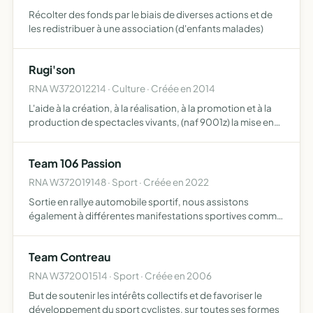
Récolter des fonds par le biais de diverses actions et de
les redistribuer à une association (d'enfants malades)
Rugi'son
RNA W372012214 · Culture · Créée en 2014
L'aide à la création, à la réalisation, à la promotion et à la
production de spectacles vivants, (naf 9001z) la mise en
relation et ou la participation de toutes personnes
adhérentes ou non, disposant des compétences tech…
Team 106 Passion
RNA W372019148 · Sport · Créée en 2022
Sortie en rallye automobile sportif, nous assistons
également à différentes manifestations sportives comme
le téléthon ou à des demandes autres d'expositions de
voiture
Team Contreau
RNA W372001514 · Sport · Créée en 2006
But de soutenir les intérêts collectifs et de favoriser le
développement du sport cyclistes, sur toutes ses formes