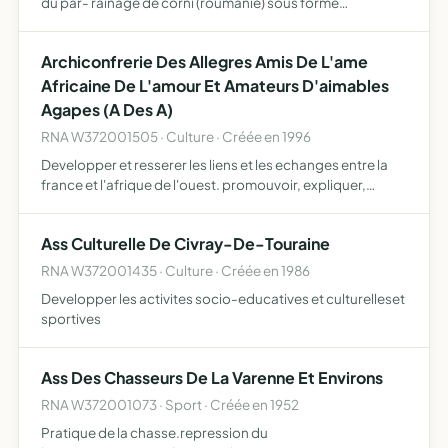
du par- rainage de corni (roumanie) sous forme
d'echanges culturels, d'ai-de apporte aux habitants, de
rencontres et d'accueil d'enfants
Archiconfrerie Des Allegres Amis De L'ame
Africaine De L'amour Et Amateurs D'aimables
Agapes (A Des A)
RNA W372001505 · Culture · Créée en 1996
Developper et resserer les liens et les echanges entre la
france et l'afrique de l'ouest. promouvoir, expliquer,
enseigner et repandre la culture africaine en france.
organiser des tournees
Ass Culturelle De Civray-De-Touraine
RNA W372001435 · Culture · Créée en 1986
Developper les activites socio-educatives et culturelleset
sportives
Ass Des Chasseurs De La Varenne Et Environs
RNA W372001073 · Sport · Créée en 1952
Pratique de la chasse.repression du