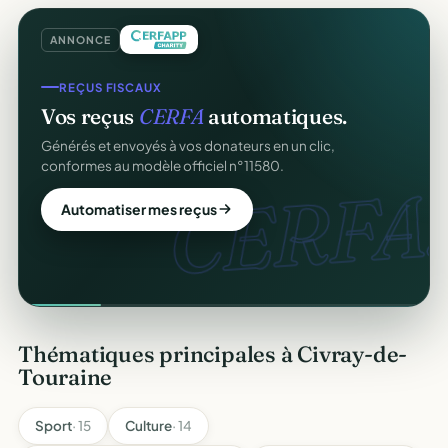
ANNONCE
REÇUS FISCAUX
Vos reçus
CERFA
automatiques.
Générés et envoyés à vos donateurs en un clic,
conformes au modèle officiel n°11580.
CERFA.
Automatiser mes reçus
Thématiques principales à Civray-de-
Touraine
Sport
· 15
Culture
· 14