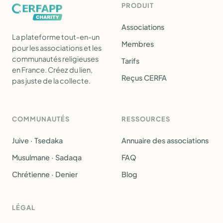
PRODUIT
Associations
La plateforme tout-en-un
Membres
pour les associations et les
communautés religieuses
Tarifs
en France. Créez du lien,
Reçus CERFA
pas juste de la collecte.
COMMUNAUTÉS
RESSOURCES
Juive · Tsedaka
Annuaire des associations
Musulmane · Sadaqa
FAQ
Chrétienne · Denier
Blog
LÉGAL