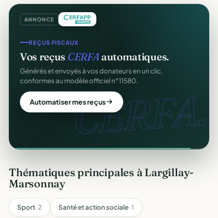
ANNONCE
REÇUS FISCAUX
Vos reçus
CERFA
automatiques.
Générés et envoyés à vos donateurs en un clic,
conformes au modèle officiel n°11580.
CERFA.
Automatiser mes reçus
Thématiques principales à Largillay-
Marsonnay
Sport
· 2
Santé et action sociale
· 1