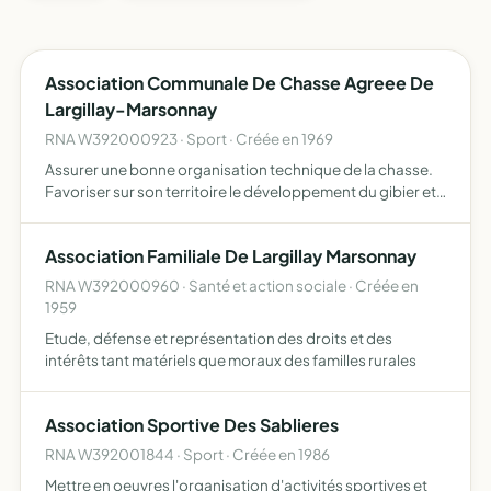
Association Communale De Chasse Agreee De
Largillay-Marsonnay
RNA W392000923 · Sport · Créée en 1969
Assurer une bonne organisation technique de la chasse.
Favoriser sur son territoire le développement du gibier et
de la faune sauvage dans le respect d'un véritable
équilibre agro-sylvo-cynégétique, l'éducation
Association Familiale De Largillay Marsonnay
cynégétiqu…
RNA W392000960 · Santé et action sociale · Créée en
1959
Etude, défense et représentation des droits et des
intérêts tant matériels que moraux des familles rurales
Association Sportive Des Sablieres
RNA W392001844 · Sport · Créée en 1986
Mettre en oeuvres l'organisation d'activités sportives et