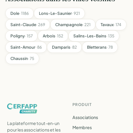
Dole
· 1186
Lons-Le-Saunier
· 921
Saint-Claude
· 269
Champagnole
· 221
Tavaux
· 174
Poligny
· 157
Arbois
· 152
Salins-Les-Bains
· 135
Saint-Amour
· 86
Damparis
· 82
Bletterans
· 78
Chaussin
· 75
PRODUIT
Associations
La plateforme tout-en-un
Membres
pour les associations et les