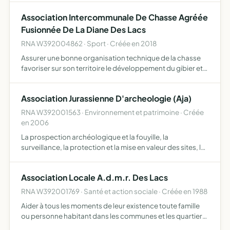
Association Intercommunale De Chasse Agréée
Fusionnée De La Diane Des Lacs
RNA W392004862 · Sport · Créée en 2018
Assurer une bonne organisation technique de la chasse
favoriser sur son territoire le développement du gibier et
de la faune sauvage dans le respect d'un véritable
équilibre agro-sylvo-cynégétique, l'éducation
Association Jurassienne D'archeologie (Aja)
cynégétique…
RNA W392001563 · Environnement et patrimoine · Créée
en 2006
La prospection archéologique et la fouyille, la
surveillance, la protection et la mise en valeur des sites, la
formation, la vulgarisation par l'organisation de
conférences et d'expositions, ainsi que la publication
Association Locale A.d.m.r. Des Lacs
arché…
RNA W392001769 · Santé et action sociale · Créée en 1988
Aider à tous les moments de leur existence toute famille
ou personne habitant dans les communes et les quartiers
où elle exerce son action pour ce faire, elle assure la