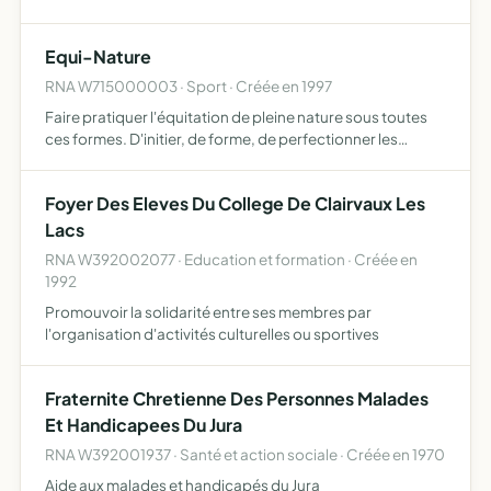
Equi-Nature
RNA W715000003 · Sport · Créée en 1997
Faire pratiquer l'équitation de pleine nature sous toutes
ces formes. D'initier, de forme, de perfectionner les
cavaliers à la pratique du tourisme équestre. De préparer
aux examens fédéraux et après agrément par le comit…
Foyer Des Eleves Du College De Clairvaux Les
Lacs
RNA W392002077 · Education et formation · Créée en
1992
Promouvoir la solidarité entre ses membres par
l'organisation d'activités culturelles ou sportives
Fraternite Chretienne Des Personnes Malades
Et Handicapees Du Jura
RNA W392001937 · Santé et action sociale · Créée en 1970
Aide aux malades et handicapés du Jura