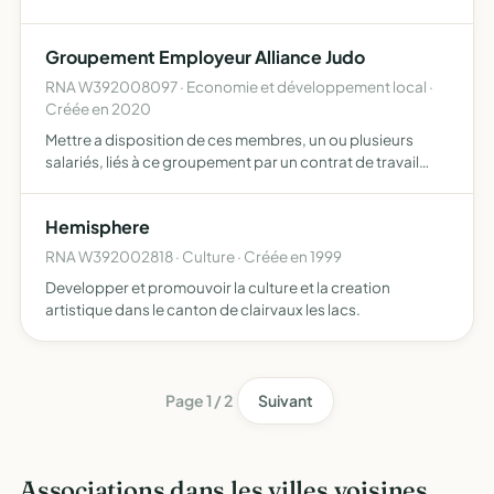
adhérents
Groupement Employeur Alliance Judo
RNA W392008097 · Economie et développement local ·
Créée en 2020
Mettre a disposition de ces membres, un ou plusieurs
salariés, liés à ce groupement par un contrat de travail
apporter à ses adhérents aides et conseils en matière
d'emploi ou de gestion des ressources humaines
Hemisphere
RNA W392002818 · Culture · Créée en 1999
Developper et promouvoir la culture et la creation
artistique dans le canton de clairvaux les lacs.
Page 1 / 2
Suivant
Associations dans les villes voisines