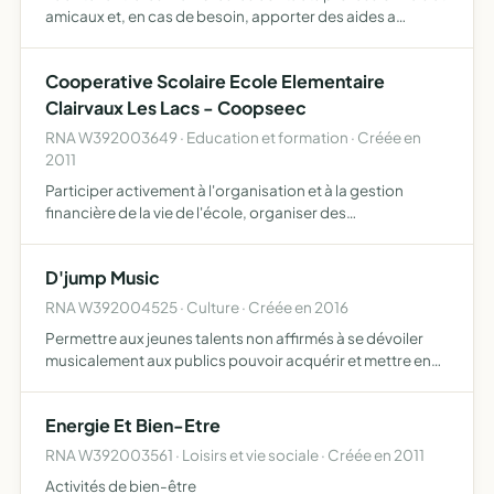
amicaux et, en cas de besoin, apporter des aides a
chacun
Cooperative Scolaire Ecole Elementaire
Clairvaux Les Lacs - Coopseec
RNA W392003649 · Education et formation · Créée en
2011
Participer activement à l'organisation et à la gestion
financière de la vie de l'école, organiser des
correspondances, des échanges scolaires, des
expositions, des manifestations festives, des séjours, des
D'jump Music
classes environ…
RNA W392004525 · Culture · Créée en 2016
Permettre aux jeunes talents non affirmés à se dévoiler
musicalement aux publics pouvoir acquérir et mettre en
place des connaissances et compétences mutuelles
organiser des groupes musicaux permettre de réaliser
Energie Et Bien-Etre
une prem…
RNA W392003561 · Loisirs et vie sociale · Créée en 2011
Activités de bien-être