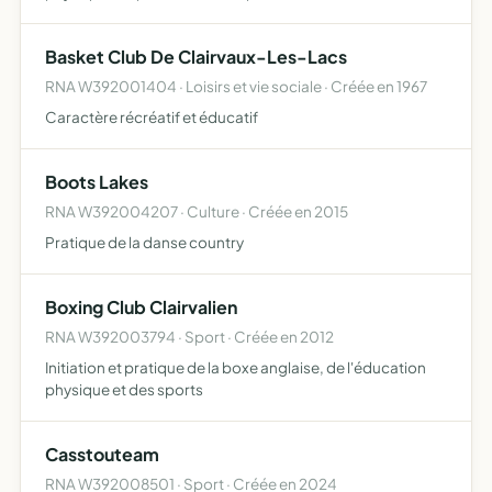
scolarité, l'initiation et la pratique sportives pour les élèves
qui y adhérent
Basket Club De Clairvaux-Les-Lacs
RNA W392001404 · Loisirs et vie sociale · Créée en 1967
Caractère récréatif et éducatif
Boots Lakes
RNA W392004207 · Culture · Créée en 2015
Pratique de la danse country
Boxing Club Clairvalien
RNA W392003794 · Sport · Créée en 2012
Initiation et pratique de la boxe anglaise, de l'éducation
physique et des sports
Casstouteam
RNA W392008501 · Sport · Créée en 2024