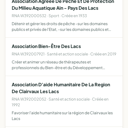
Association Agréée De Pêche Et De Protection
Du Milieu Aquatique Ain - Pays Des Lacs
RNA W392000532 · Sport · Créée en 1933
Détenir et gérer les droits de pêche -sur les domaines
publics et privés de l'Etat, -sur les domaines publics et
privés des collectivités locales, -sur les domaines privés
de propriétaires, -sur ses propres propriétés par…
Association Bien-Être Des Lacs
RNA W392007921 · Santé et action sociale · Créée en 2019
Créer et animer un réseau de thérapeutes et
professionnels du Bien-être et du Développement
personnel sur la région Bourgogne-Franche-Comté
Partager et échanger les expériences et compétences
Association D'aide Humanitaire De La Region
pour s'enrichir mutuellement …
De Clairvaux Les Lacs
RNA W392002052 · Santé et action sociale · Créée en
1992
Favoriser l'aide humanitaire sur la région de Clairvaux les
Lacs