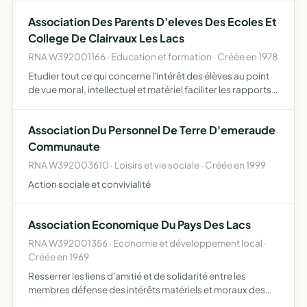
Association Des Parents D'eleves Des Ecoles Et
College De Clairvaux Les Lacs
RNA W392001166 · Education et formation · Créée en 1978
Etudier tout ce qui concerne l'intérêt des élèves au point
de vue moral, intellectuel et matériel faciliter les rapports
entre les parents, le corps enseignant et les autorités
Association Du Personnel De Terre D'emeraude
Communaute
RNA W392003610 · Loisirs et vie sociale · Créée en 1999
Action sociale et convivialité
Association Economique Du Pays Des Lacs
RNA W392001356 · Economie et développement local ·
Créée en 1969
Resserrer les liens d'amitié et de solidarité entre les
membres défense des intérêts matériels et moraux des
membres