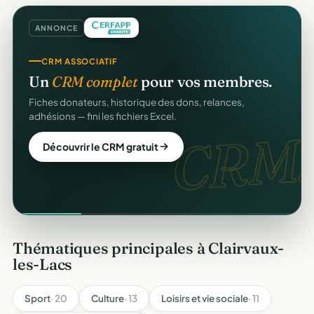
ANNONCE
CRM ASSOCIATIF
Un
CRM complet
pour vos membres.
Fiches donateurs, historique des dons, relances,
adhésions — fini les fichiers Excel.
CRM.
Découvrir le CRM gratuit
Thématiques principales à Clairvaux-
les-Lacs
Sport
· 20
Culture
· 13
Loisirs et vie sociale
· 11