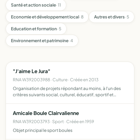
Santé et action sociale
· 11
Economie et développement local
· 8
Autres et divers
· 5
Education et formation
· 5
Environnement et patrimoine
· 4
"J'aime Le Jura"
RNA W392003988 · Culture · Créée en 2013
Organisation de projets répondant au moins, à l'un des
critères suivants social, culturel, éducatif, sportif et
touristiques
Amicale Boule Clairvalienne
RNA W392003793 · Sport · Créée en 1959
Objet principal le sport boules