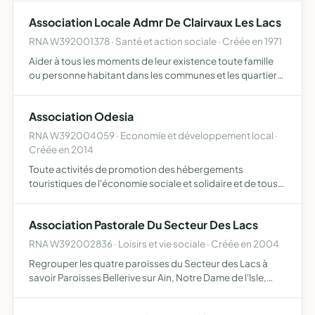
responsabilité matérielle et morale de la marche d'u…
Association Locale Admr De Clairvaux Les Lacs
RNA W392001378 · Santé et action sociale · Créée en 1971
Aider à tous les moments de leur existence toute famille
ou personne habitant dans les communes et les quartiers
où elle exerce son action pour ce faire, elle assure la
responsabilité matérielle et morale de la marche d'u…
Association Odesia
RNA W392004059 · Economie et développement local ·
Créée en 2014
Toute activités de promotion des hébergements
touristiques de l'économie sociale et solidaire et de tous
les services s'y rattachant, notamment de restauration,
d'animation de loisirs culturelle, sportive et sociale, en v…
Association Pastorale Du Secteur Des Lacs
RNA W392002836 · Loisirs et vie sociale · Créée en 2004
Regrouper les quatre paroisses du Secteur des Lacs à
savoir Paroisses Bellerive sur Ain, Notre Dame de l'Isle,
Saint Bruno des Lacs, Saint Sorlin support des différentes
activités nécessaires à la vie du secteur pastoral …