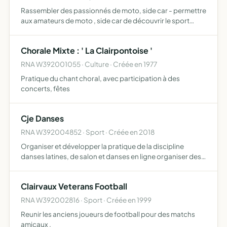
Rassembler des passionnés de moto, side car - permettre
aux amateurs de moto , side car de découvrir le sport
motocycliste - balades, rallyes routier ( championnat de
France ) , rallye touristiques , circuit (entrainement…
Chorale Mixte : ' La Clairpontoise '
RNA W392001055 · Culture · Créée en 1977
Pratique du chant choral, avec participation à des
concerts, fêtes
Cje Danses
RNA W392004852 · Sport · Créée en 2018
Organiser et développer la pratique de la discipline
danses latines, de salon et danses en ligne organiser des
manifestations de toutes natures autorisées par la loi,
allant dans la mise en pratique de cet objet
Clairvaux Veterans Football
RNA W392002816 · Sport · Créée en 1999
Reunir les anciens joueurs de football pour des matchs
amicaux .