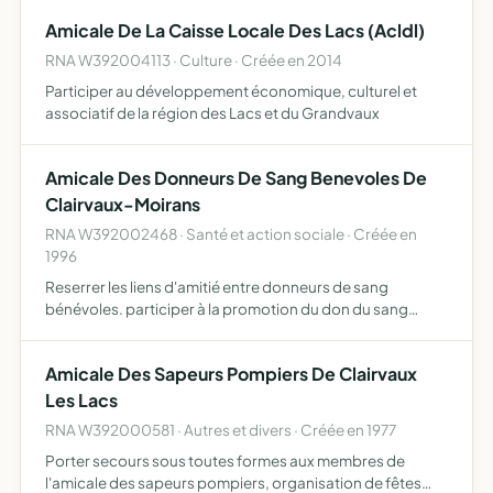
Amicale De La Caisse Locale Des Lacs (Acldl)
RNA W392004113 · Culture · Créée en 2014
Participer au développement économique, culturel et
associatif de la région des Lacs et du Grandvaux
Amicale Des Donneurs De Sang Benevoles De
Clairvaux-Moirans
RNA W392002468 · Santé et action sociale · Créée en
1996
Reserrer les liens d'amitié entre donneurs de sang
bénévoles. participer à la promotion du don du sang
bénévole en liaison avec l'ETS de Besancon et l'UD du Jura.
Amicale Des Sapeurs Pompiers De Clairvaux
Les Lacs
RNA W392000581 · Autres et divers · Créée en 1977
Porter secours sous toutes formes aux membres de
l'amicale des sapeurs pompiers, organisation de fêtes