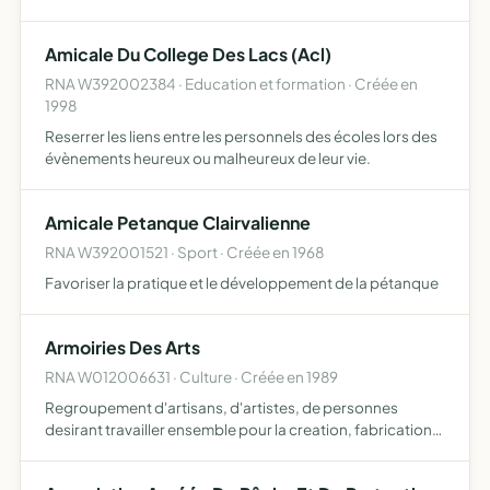
sportives, excursions, réunions amicales
Amicale Du College Des Lacs (Acl)
RNA W392002384 · Education et formation · Créée en
1998
Reserrer les liens entre les personnels des écoles lors des
évènements heureux ou malheureux de leur vie.
Amicale Petanque Clairvalienne
RNA W392001521 · Sport · Créée en 1968
Favoriser la pratique et le développement de la pétanque
Armoiries Des Arts
RNA W012006631 · Culture · Créée en 1989
Regroupement d'artisans, d'artistes, de personnes
desirant travailler ensemble pour la creation, fabrication,
exposition de produits artisanaux ou artistiques