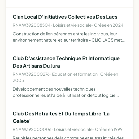
Clan Local D'initiatives Collectives Des Lacs
RNA W392008504 · Loisirs et vie sociale · Créée en 2024
Construction de lien pérennes entre les individus, leur
environnement naturel et leur territoire - CLIC'LACS met
en avant les producteurs et artisans - leurs créations -
leurs productions - leur savoir faire et oeuvre par…
Club D'assistance Technique Et Informatique
Des Artisans Du Jura
RNA W392000276 · Education et formation · Créée en
2003
Développement des nouvelles techniques
professionnelles et l'aide à l'utilisation de tout logiciel
ayant trait à l'activité des artisans du bâtiment
Club Des Retraites Et Du Temps Libre 'La
Gaiete'
RNA W392000006 · Loisirs et vie sociale · Créée en 1999
Reunir les personnes de la commune et autres invités des