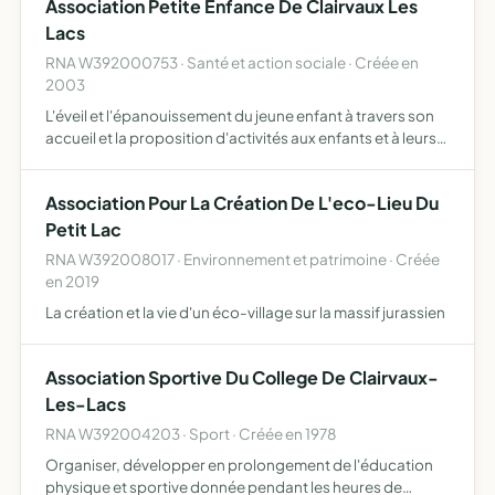
Association Petite Enfance De Clairvaux Les
Lacs
RNA W392000753 · Santé et action sociale · Créée en
2003
L'éveil et l'épanouissement du jeune enfant à travers son
accueil et la proposition d'activités aux enfants et à leurs
parents ainsi qu'à toute personnes intéressée par la petite
enfance (conférences, carnaval, marché de …
Association Pour La Création De L'eco-Lieu Du
Petit Lac
RNA W392008017 · Environnement et patrimoine · Créée
en 2019
La création et la vie d'un éco-village sur la massif jurassien
Association Sportive Du College De Clairvaux-
Les-Lacs
RNA W392004203 · Sport · Créée en 1978
Organiser, développer en prolongement de l'éducation
physique et sportive donnée pendant les heures de