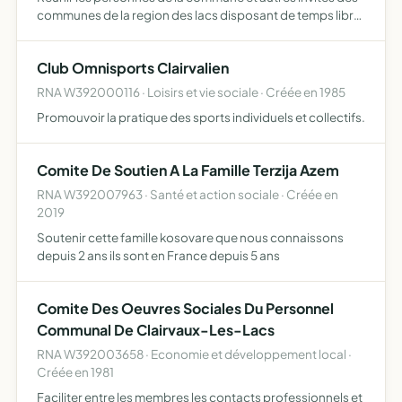
communes de la region des lacs disposant de temps libre
pour se distraire, pratiquer des jeux de societes, effectuer
des sorties et sejours de vacances, entretenir …
Club Omnisports Clairvalien
RNA W392000116 · Loisirs et vie sociale · Créée en 1985
Promouvoir la pratique des sports individuels et collectifs.
Comite De Soutien A La Famille Terzija Azem
RNA W392007963 · Santé et action sociale · Créée en
2019
Soutenir cette famille kosovare que nous connaissons
depuis 2 ans ils sont en France depuis 5 ans
Comite Des Oeuvres Sociales Du Personnel
Communal De Clairvaux-Les-Lacs
RNA W392003658 · Economie et développement local ·
Créée en 1981
Faciliter entre les membres les contacts professionnels et