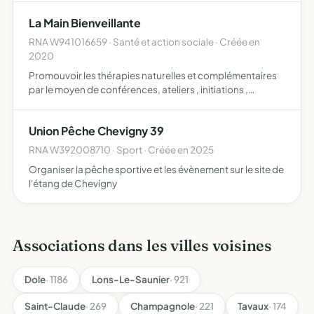
entre les générations
La Main Bienveillante
RNA W941016659 · Santé et action sociale · Créée en
2020
Promouvoir les thérapies naturelles et complémentaires
par le moyen de conférences, ateliers , initiations ,
formations, retraites , dans le but de faire découvrir et
expérimenter ces savoirs ancestraux et spirituels , ut…
Union Pêche Chevigny 39
RNA W392008710 · Sport · Créée en 2025
Organiser la pêche sportive et les évènement sur le site de
l'étang de Chevigny
Associations dans les villes voisines
Dole
· 1186
Lons-Le-Saunier
· 921
Saint-Claude
· 269
Champagnole
· 221
Tavaux
· 174