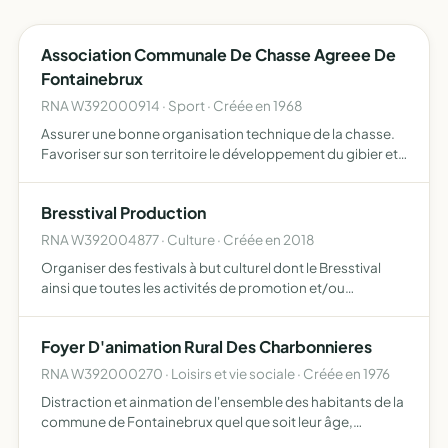
Association Communale De Chasse Agreee De
Fontainebrux
RNA W392000914 · Sport · Créée en 1968
Assurer une bonne organisation technique de la chasse.
Favoriser sur son territoire le développement du gibier et
de la faune sauvage dans le respect d'un véritable
équilibre agro-sylvo-cynégétique, l'éducation
Bresstival Production
cynégétiqu…
RNA W392004877 · Culture · Créée en 2018
Organiser des festivals à but culturel dont le Bresstival
ainsi que toutes les activités de promotion et/ou
commerciales nécessaires à son financement et à son
rayonnement Participer au financement de l'association
Foyer D'animation Rural Des Charbonnieres
EIM, e…
RNA W392000270 · Loisirs et vie sociale · Créée en 1976
Distraction et ainmation de l'ensemble des habitants de la
commune de Fontainebrux quel que soit leur âge,
l'association s'implique à développer et à maintenir le lien