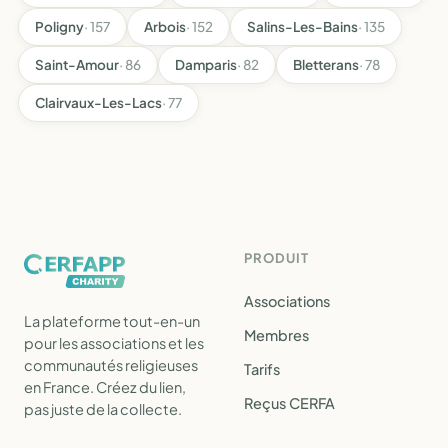
Poligny
· 157
Arbois
· 152
Salins-Les-Bains
· 135
Saint-Amour
· 86
Damparis
· 82
Bletterans
· 78
Clairvaux-Les-Lacs
· 77
PRODUIT
Associations
La plateforme tout-en-un
Membres
pour les associations et les
communautés religieuses
Tarifs
en France. Créez du lien,
Reçus CERFA
pas juste de la collecte.