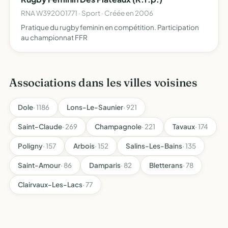
RNA W392001771 · Sport · Créée en 2006
Pratique du rugby feminin en compétition. Participation
au championnat FFR
Associations dans les villes voisines
Dole
· 1186
Lons-Le-Saunier
· 921
Saint-Claude
· 269
Champagnole
· 221
Tavaux
· 174
Poligny
· 157
Arbois
· 152
Salins-Les-Bains
· 135
Saint-Amour
· 86
Damparis
· 82
Bletterans
· 78
Clairvaux-Les-Lacs
· 77