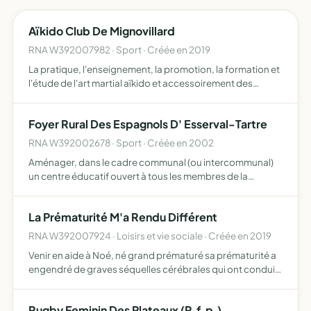
Aïkido Club De Mignovillard
RNA W392007982 · Sport · Créée en 2019
La pratique, l'enseignement, la promotion, la formation et
l'étude de l'art martial aïkido et accessoirement des
pratiques culturelles et philosophiques s'y rattachant
Foyer Rural Des Espagnols D' Esserval-Tartre
RNA W392002678 · Sport · Créée en 2002
Aménager, dans le cadre communal (ou intercommunal)
un centre éducatif ouvert à tous les membres de la
communauté domiciliés ou ayant des attaches dans le
périmètre qui est celui de l'association. Renforcer par
La Prématurité M'a Rendu Différent
tous les m…
RNA W392007924 · Loisirs et vie sociale · Créée en 2019
Venir en aide à Noé, né grand prématuré sa prématurité a
engendré de graves séquelles cérébrales qui ont conduit
à un handicap moteur ainsi qu'à une déficience visuelle
importante nous souhaitons aujourd'hui venir en aide…
Rugby Feminin Des Plateaux (R.f.p.)