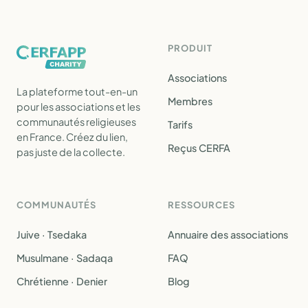
PRODUIT
Associations
La plateforme tout-en-un
Membres
pour les associations et les
communautés religieuses
Tarifs
en France. Créez du lien,
Reçus CERFA
pas juste de la collecte.
COMMUNAUTÉS
RESSOURCES
Juive · Tsedaka
Annuaire des associations
Musulmane · Sadaqa
FAQ
Chrétienne · Denier
Blog