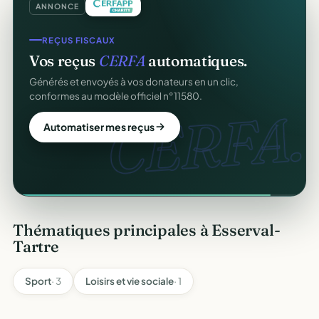
ANNONCE
REÇUS FISCAUX
Vos reçus
CERFA
automatiques.
Générés et envoyés à vos donateurs en un clic,
conformes au modèle officiel n°11580.
CERFA.
Automatiser mes reçus
Thématiques principales à Esserval-
Tartre
Sport
· 3
Loisirs et vie sociale
· 1