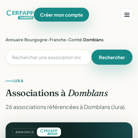
Créer mon compte
Annuaire
›
Bourgogne-Franche-Comté
›
Domblans
Rechercher
JURA
Associations à
Domblans
26 associations référencées à Domblans (Jura).
ANNONCE