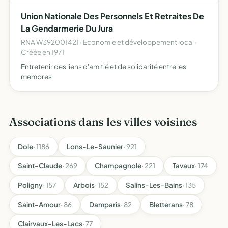
consulaires et tous autres organismes administratifs ou
Union Nationale Des Personnels Et Retraites De
écon…
La Gendarmerie Du Jura
RNA W392001421 · Economie et développement local ·
Créée en 1971
Entretenir des liens d'amitié et de solidarité entre les
membres
Associations dans les villes voisines
Dole
· 1186
Lons-Le-Saunier
· 921
Saint-Claude
· 269
Champagnole
· 221
Tavaux
· 174
Poligny
· 157
Arbois
· 152
Salins-Les-Bains
· 135
Saint-Amour
· 86
Damparis
· 82
Bletterans
· 78
Clairvaux-Les-Lacs
· 77