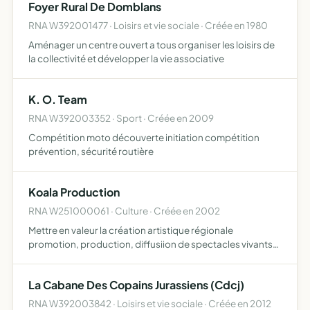
Foyer Rural De Domblans
RNA W392001477 · Loisirs et vie sociale · Créée en 1980
Aménager un centre ouvert a tous organiser les loisirs de
la collectivité et développer la vie associative
K. O. Team
RNA W392003352 · Sport · Créée en 2009
Compétition moto découverte initiation compétition
prévention, sécurité routière
Koala Production
RNA W251000061 · Culture · Créée en 2002
Mettre en valeur la création artistique régionale
promotion, production, diffusiion de spectacles vivants
conception, réalisation et édition de tous supports
pouvant aider à promouvoir ses spectacles et les artistes
La Cabane Des Copains Jurassiens (Cdcj)
s'y r…
RNA W392003842 · Loisirs et vie sociale · Créée en 2012