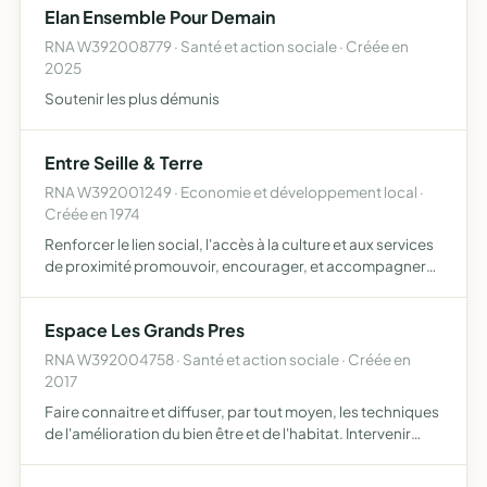
Elan Ensemble Pour Demain
RNA W392008779 · Santé et action sociale · Créée en
2025
Soutenir les plus démunis
Entre Seille & Terre
RNA W392001249 · Economie et développement local ·
Créée en 1974
Renforcer le lien social, l'accès à la culture et aux services
de proximité promouvoir, encourager, et accompagner
par tous moyens, toutes actions de formation ou
d'organisation de manifestations favorisant
Espace Les Grands Pres
l'enrichisseme…
RNA W392004758 · Santé et action sociale · Créée en
2017
Faire connaitre et diffuser, par tout moyen, les techniques
de l'amélioration du bien être et de l'habitat. Intervenir
dans le cadre d'ateliers et formations, soins énergétiques,
de toute autre technique existante ou à ve…