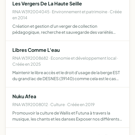
Les Vergers De La Haute Seille
RNA W392004045 · Environnement et patrimoine · Créée
en 2014
Création et gestion d'un verger de collection
pédagogique, recherche et sauvegarde des variétés
fruitières régionales en voie de disparition, information et
éducation du public (scolaire et adulte)
Libres Comme L'eau
RNA W392008682 · Economie et développement local ·
Créée en 2025
Maintenir le libre accès et le droit d'usage de la berge EST
du grand lac de DESNES (39140) comme cela est le cas
depuis bientôt trois décennies avec comme priorité la
pratique de loisirs de plein air ( nage , paddle , ka…
Nuku Afea
RNA W392008012 · Culture · Créée en 2019
Promouvoir la culture de Wallis et Futuna à travers la
musique, les chants et les danses Exposer nos différents
produits locaux (tapa, collier fleur ou coquillage, etc...)
Organiser des soirées spectacles et repas (thème …