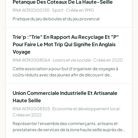
Petanque Des Coteaux De La Haute-Seille
RNA W392000130 · Sport · Créée en 1990
Pratique du jeu de boules et du jeu provencal
Trie'p :"Trie" En Rapport Au Recyclage Et "P"
Pour Faire Le Mot Trip Qui Signifie En Anglais
Voyage
RNA W392008064 · Loisirs et vie sociale · Créée en 2020
Cette association a pour but d'organiser de voyages à
coûts réduits avec des jeunes afin de découvrir de
nouvelles cultures, approfondir leurs connaissances en
langues étrangères et développer l'autonomie de
Union Commerciale Industrielle Et Artisanale
chacun. Pour …
Haute Seille
RNA W392008305 · Economie et développement local ·
Créée en 2022
Représenter l'ensemble des commerçants, artisans et
prestataires de services de la zone haute seille auprès des
administrations, collectivités locales, chambres