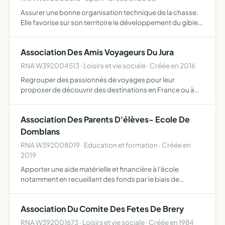
Assurer une bonne organisation technique de la chasse.
Elle favorise sur son territoire le développement du gibier
et de la faune sauvage dans le respect d'un véritable
équilibre agro-sylvo-cynégétique, l'éducation cynégé…
Association Des Amis Voyageurs Du Jura
RNA W392004513 · Loisirs et vie sociale · Créée en 2016
Regrouper des passionnés de voyages pour leur
proposer de découvrir des destinations en France ou à
l'étranger, ainsi que toutes activités de loisir, avec comme
ligne directive de mettre le collectif au service de l'indiv…
Association Des Parents D'élèves- Ecole De
Domblans
RNA W392008019 · Education et formation · Créée en
2019
Apporter une aide matérielle et financière à l'école
notamment en recueillant des fonds par le biais de
diverses actions animer la communauté de parents afin
de créer du lien entre les divers acteurs de la sphère
Association Du Comite Des Fetes De Brery
scolaire…
RNA W392001673 · Loisirs et vie sociale · Créée en 1984