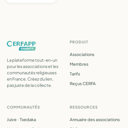
PRODUIT
Associations
La plateforme tout-en-un
Membres
pour les associations et les
communautés religieuses
Tarifs
en France. Créez du lien,
Reçus CERFA
pas juste de la collecte.
COMMUNAUTÉS
RESSOURCES
Juive · Tsedaka
Annuaire des associations