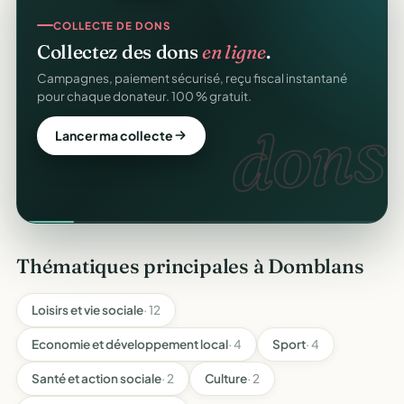
COLLECTE DE DONS
Collectez des dons
en ligne
.
Campagnes, paiement sécurisé, reçu fiscal instantané
pour chaque donateur. 100 % gratuit.
dons.
Lancer ma collecte
Thématiques principales à Domblans
Loisirs et vie sociale
· 12
Economie et développement local
· 4
Sport
· 4
Santé et action sociale
· 2
Culture
· 2