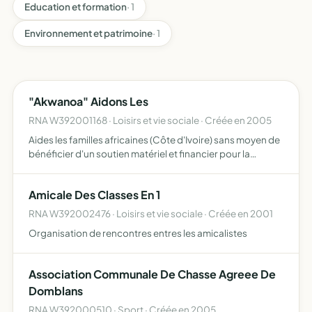
Education et formation
· 1
Environnement et patrimoine
· 1
"Akwanoa" Aidons Les
RNA W392001168 · Loisirs et vie sociale · Créée en 2005
Aides les familles africaines (Côte d'Ivoire) sans moyen de
bénéficier d'un soutien matériel et financier pour la
scolarisation de leurs enfants. Soutenir certains groupes
scolaires dans leurs projets d'entretien et de ré…
Amicale Des Classes En 1
RNA W392002476 · Loisirs et vie sociale · Créée en 2001
Organisation de rencontres entres les amicalistes
Association Communale De Chasse Agreee De
Domblans
RNA W392000510 · Sport · Créée en 2005