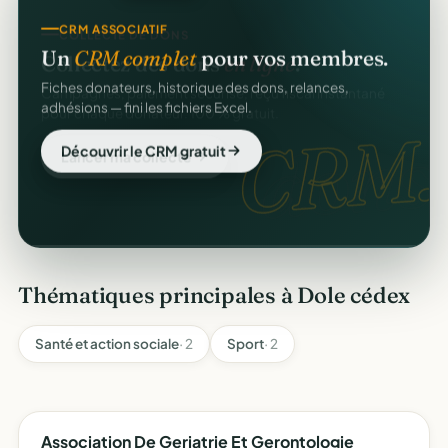
COLLECTE DE DONS
CRM ASSOCIATIF
Collectez des dons
en ligne
.
Un
CRM complet
pour vos membres.
Campagnes, paiement sécurisé, reçu fiscal instantané
Fiches donateurs, historique des dons, relances,
pour chaque donateur. 100 % gratuit.
adhésions — fini les fichiers Excel.
dons
CRM.
Lancer ma collecte
Découvrir le CRM gratuit
Thématiques principales à Dole cédex
Santé et action sociale
· 2
Sport
· 2
Association De Geriatrie Et Gerontologie