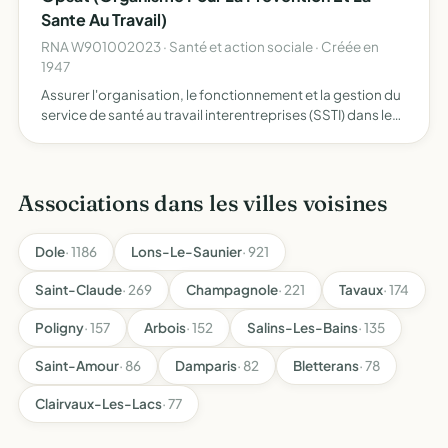
Sante Au Travail)
RNA W901002023 · Santé et action sociale · Créée en
1947
Assurer l'organisation, le fonctionnement et la gestion du
service de santé au travail interentreprises (SSTI) dans le
cadre des dispositions législatives et réglementaires en
vigueur avec comme finalité d'éviter toute al…
Associations dans les villes voisines
Dole
· 1186
Lons-Le-Saunier
· 921
Saint-Claude
· 269
Champagnole
· 221
Tavaux
· 174
Poligny
· 157
Arbois
· 152
Salins-Les-Bains
· 135
Saint-Amour
· 86
Damparis
· 82
Bletterans
· 78
Clairvaux-Les-Lacs
· 77