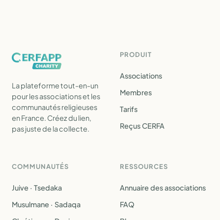
PRODUIT
Associations
La plateforme tout-en-un
Membres
pour les associations et les
communautés religieuses
Tarifs
en France. Créez du lien,
Reçus CERFA
pas juste de la collecte.
COMMUNAUTÉS
RESSOURCES
Juive · Tsedaka
Annuaire des associations
Musulmane · Sadaqa
FAQ