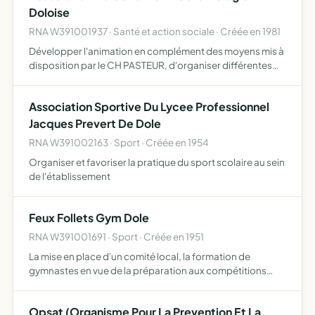
Doloise
RNA W391001937 · Santé et action sociale · Créée en 1981
Développer l'animation en complément des moyens mis à
disposition par le CH PASTEUR, d'organiser différentes
activités liées à la qualité de vie des résidents, de leur
famille et des professionnels et de compléter la form…
Association Sportive Du Lycee Professionnel
Jacques Prevert De Dole
RNA W391002163 · Sport · Créée en 1954
Organiser et favoriser la pratique du sport scolaire au sein
de l'établissement
Feux Follets Gym Dole
RNA W391001691 · Sport · Créée en 1951
La mise en place d'un comité local, la formation de
gymnastes en vue de la préparation aux compétitions
organisées par la FFG, l'encadrement des groupes GFL, la
formation de cadres, la formation de juges, l'organisation
Opsat (Organisme Pour La Prevention Et La
d…