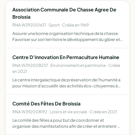
Association Communale De Chasse Agree De
Broissia
RNA W392001617 · Sport · Créée en 1969
Assurer une bonne organisation technique de la chasse.
Favoriser sur son territoire le développement du gibier et
de la faune sauvage dans le respect d'un véritable
équilibre agro-sylvo-cynégétique, l'éducation
Centre D'innovation En Permaculture Humaine
cynégétiqu…
RNA W392008237 · Environnement et patrimoine · Créée
en 2021
Le centre intergalactique de préservation de l'humanité a
pour mission d'accueillir des activités éco-citoyennes à
caractère social et/ou culturel il y uvre à travers les outils
de l'éducation non-formelle et l'ouverture …
Comité Des Fêtes De Broissia
RNA W392008192 · Loisirs et vie sociale · Créée en 2021
Le comité des fêtes a pour but de coordonner et
organiser des manifestations afin de créer et entretenir du
lien intergénérationnelle entre les habitants et le bien vivre