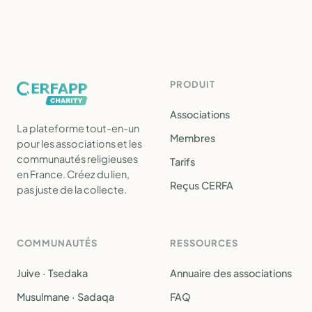
PRODUIT
Associations
La plateforme tout-en-un
Membres
pour les associations et les
communautés religieuses
Tarifs
en France. Créez du lien,
Reçus CERFA
pas juste de la collecte.
COMMUNAUTÉS
RESSOURCES
Juive · Tsedaka
Annuaire des associations
Musulmane · Sadaqa
FAQ