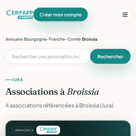
Créer mon compte
Annuaire
›
Bourgogne-Franche-Comté
›
Broissia
Rechercher
JURA
Associations à
Broissia
4 associations référencées à Broissia (Jura).
ANNONCE