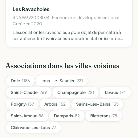
ensemble à Broissia
Les Ravacholes
RNA W392008074 · Economie et développement local ·
Créée en 2020
L'association les ravacholes a pour objet de permettre à
ses adhérents d'avoir accès à une alimentation issue de
l'agriculture biologique ainsi qu'à des produits
écologiques, de favoriser les échanges entre les
consommate…
Associations dans les villes voisines
Dole
· 1186
Lons-Le-Saunier
· 921
Saint-Claude
· 269
Champagnole
· 221
Tavaux
· 174
Poligny
· 157
Arbois
· 152
Salins-Les-Bains
· 135
Saint-Amour
· 86
Damparis
· 82
Bletterans
· 78
Clairvaux-Les-Lacs
· 77