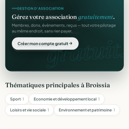
COLLECTE DE DONS
GESTION D'ASSOCIATION
Collectez des dons
en ligne
.
Gérez votre association
gratuitement
.
Campagnes, paiement sécurisé, reçu fiscal instantané
Membres, dons, événements, reçus — tout votre pilotage
pour chaque donateur. 100 % gratuit.
au même endroit, sans rien payer.
dons
gratuit.
Lancer ma collecte
Créer mon compte gratuit
Thématiques principales à Broissia
Sport
· 1
Economie et développement local
· 1
Loisirs et vie sociale
· 1
Environnement et patrimoine
· 1