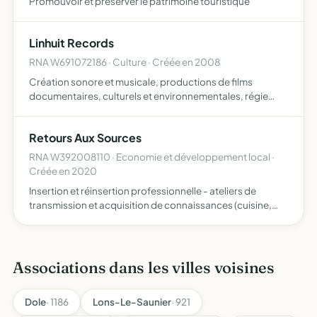
Promouvoir et préserver le patrimoine touristique
Linhuit Records
RNA W691072186 · Culture · Créée en 2008
Création sonore et musicale, productions de films
documentaires, culturels et environnementales, régie
générale d'événements
Retours Aux Sources
RNA W392008110 · Economie et développement local ·
Créée en 2020
Insertion et réinsertion professionnelle - ateliers de
transmission et acquisition de connaissances (cuisine,
pâtisserie, relooking de meubles, transformations
d'objets obsolètes en objets utiles - upcycling - couture -
d…
Associations dans les villes voisines
Dole
· 1186
Lons-Le-Saunier
· 921