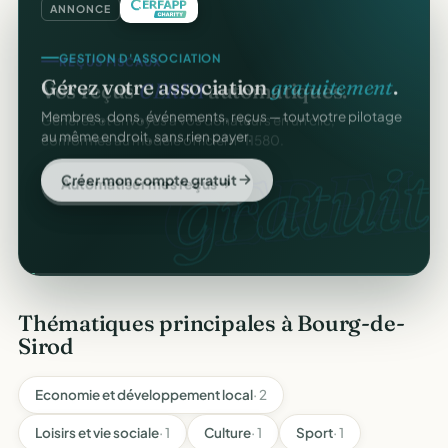
ANNONCE
GESTION D'ASSOCIATION
REÇUS FISCAUX
Gérez votre association
gratuitement
.
Vos reçus
CERFA
automatiques.
Membres, dons, événements, reçus — tout votre pilotage
Générés et envoyés à vos donateurs en un clic,
au même endroit, sans rien payer.
conformes au modèle officiel n°11580.
gratuit
CERFA.
Créer mon compte gratuit
Automatiser mes reçus
Thématiques principales à Bourg-de-
Sirod
Economie et développement local
· 2
Loisirs et vie sociale
· 1
Culture
· 1
Sport
· 1