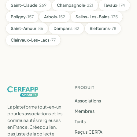
Saint-Claude
· 269
Champagnole
· 221
Tavaux
· 174
Poligny
· 157
Arbois
· 152
Salins-Les-Bains
· 135
Saint-Amour
· 86
Damparis
· 82
Bletterans
· 78
Clairvaux-Les-Lacs
· 77
PRODUIT
Associations
La plateforme tout-en-un
Membres
pour les associations et les
communautés religieuses
Tarifs
en France. Créez du lien,
Reçus CERFA
pas juste de la collecte.