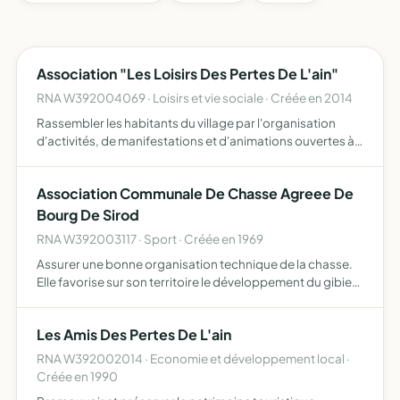
Association "Les Loisirs Des Pertes De L'ain"
RNA W392004069 · Loisirs et vie sociale · Créée en 2014
Rassembler les habitants du village par l'organisation
d'activités, de manifestations et d'animations ouvertes à
tous
Association Communale De Chasse Agreee De
Bourg De Sirod
RNA W392003117 · Sport · Créée en 1969
Assurer une bonne organisation technique de la chasse.
Elle favorise sur son territoire le développement du gibier
et de la faune sauvage dans le respect d'un véritable
équilibre agro-sylvo-cynégétique, l'éducation cynégé…
Les Amis Des Pertes De L'ain
RNA W392002014 · Economie et développement local ·
Créée en 1990