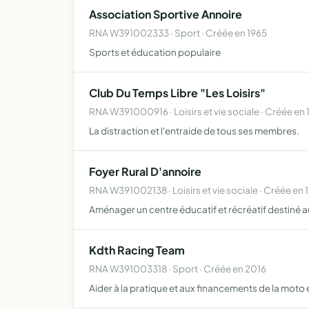
Association Sportive Annoire
RNA W391002333 · Sport · Créée en 1965
Sports et éducation populaire
Club Du Temps Libre "Les Loisirs"
RNA W391000916 · Loisirs et vie sociale · Créée en 
La distraction et l'entraide de tous ses membres.
Foyer Rural D'annoire
RNA W391002138 · Loisirs et vie sociale · Créée en 
Aménager un centre éducatif et récréatif destin
Kdth Racing Team
RNA W391003318 · Sport · Créée en 2016
Aider à la pratique et aux financements de la moto 