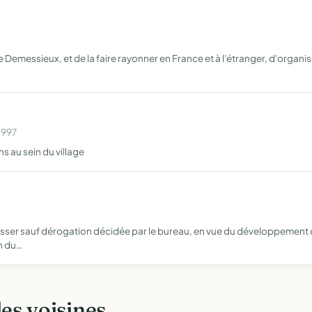
e Demessieux, et de la faire rayonner en France et à l'étranger, d'organi
1997
s au sein du village
sser sauf dérogation décidée par le bureau, en vue du développement du
on du…
les voisines