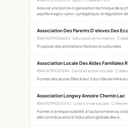
Assurer une bonne organisation technique de la chas
aquilibre agro-sylvo-cynégétique, la régulation d
Association Des Parents D'eleves Des Eco
RNA W391006654 · Education et formation · Créée
Proposer des animations festives et culturelles
Association Locale Des Aides Familiales R
RNA W391001694 · Santé et action sociale · Créée 
Former des jeunes filles à leur futur rôle de mère et 
Association Longwy Annoire Chemin Lac
RNA W391000442 · Loisirs et vie sociale · Créée e
Former à la responsabilité, à l'autonomie et au ci
elle contribue ainsi à l'éducation globale des e…