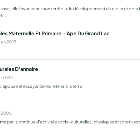
se, elle favorise sur son territoire le développement du gibier et de la
es …
les Maternelle Et Primaire - Ape Du Grand Lac
 en 2018
urales D'annoire
en 1951
d'épouse et essayer de les retenir à la terre
n 2005
visme par la pratique d'activités socio-culturelles, physiques et sporti