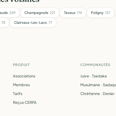
laude
· 269
Champagnole
· 221
Tavaux
· 174
Poligny
· 157
· 78
Clairvaux-Les-Lacs
· 77
PRODUIT
COMMUNAUTÉS
Associations
Juive · Tsedaka
Membres
Musulmane · Sadaq
Tarifs
Chrétienne · Denier
Reçus CERFA