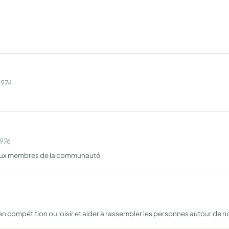
1974
1976
é aux membres de la communauté
en compétition ou loisir et aider à rassembler les personnes autour de 