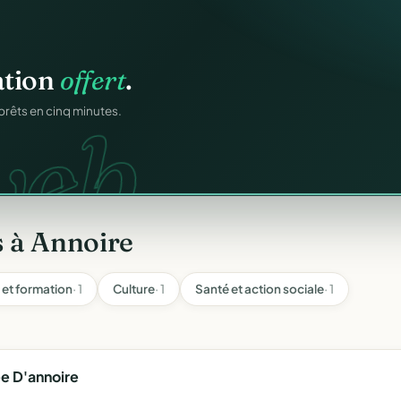
n
gratuitement
.
ation
offert
.
tuit.
ilotage au même endroit,
web.
prêts en cinq minutes.
s à Annoire
 et formation
· 1
Culture
· 1
Santé et action sociale
· 1
e D'annoire