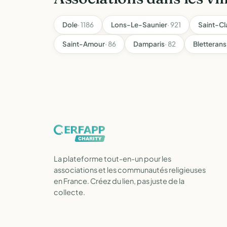
Dole
· 1186
Lons-Le-Saunier
· 921
Saint-C
Saint-Amour
· 86
Damparis
· 82
Bletterans
La plateforme tout-en-un pour les
associations et les communautés religieuses
en France. Créez du lien, pas juste de la
collecte.