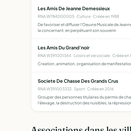
Les Amis De Jeanne Demessieux
RNA W784000005 · Culture · Créée en 1988
De favoriser et diffuser l'Oeuvre Musicale de Jeann
la concernant, en perpétuant son souvenir.
Les Amis Du Grand'noir
RNA W391001344 · Loisirs et vie sociale · Créée en 
Creation ,animation, organisation de manifestation
Societe De Chasse Des Grands Crus
RNA W391003332 · Sport · Créée en 2016
Grouper des personnes titulaires du permis de cha
l'élevage, la destruction des nuisibles, la répressi
Associations dans les vil