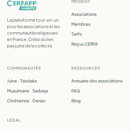
PRODUIT
Associations
La plateforme tout-en-un
Membres
pour les associations et les
communautés religieuses
Tarifs
en France. Créez du lien,
Reçus CERFA
pas juste de la collecte.
COMMUNAUTÉS
RESSOURCES
Juive · Tsedaka
Annuaire des associations
Musulmane · Sadaqa
FAQ
Chrétienne · Denier
Blog
LÉGAL