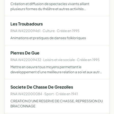
Création et diffusion de spectacles vivants alliant
plusieurs formes du théâtre et autres activités
artistiques,afin de promouvoir la vie culturelle en milieu
rural diffusion entre tous les membres des techniques et
Les Troubadours
conna…
RNA W422009461 · Culture · Créée en 1995
Animations et pratiques de danses folkloriques
Pierres De Gue
RNA W422009432 · Loisirs et vie sociale · Créée en 1995
Mettre en oeuvre tous moyens permettant le
developpement d'une meilleure relation a soi et aux autres
et d'une meilleure communication entre les etres
Societe De Chasse De Grezolles
RNA W422000084 · Sport · Créée en 1941
CREATION D'UNE RESERVE DE CHASSE, REPRESSION DU
BRACONNAGE