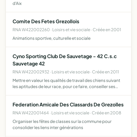
d'Aix
Comite Des Fetes Grezollois
RNA W422002260 · Loisirs et vie sociale · Créée en 2001
Animations sportive, culturelle et sociale
Cyno Sporting Club De Sauvetage - 42 C.s.c
Sauvetage 42
RNA W422002932 · Loisirs et vie sociale · Créée en 2011
Mettre en valeur les qualités de travail des chiens suivant
les aptitudes de leur race, pour ce faire, conseiller ses
adhérents dans l'éducation et le dressage de leurs chiens,
organiser des concours et des épreuves de tr…
Federation Amicale Des Classards De Grezolles
RNA W422001464 · Loisirs et vie sociale · Créée en 2008
Organiser les fêtes de classes sur la commune pour
consolider les liens inter générations