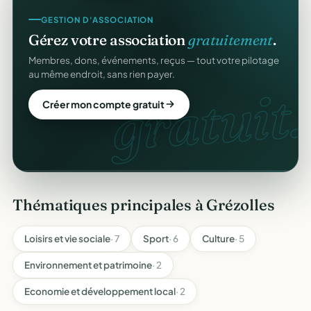
COLLECTE DE DONS
GESTION D'ASSOCIATION
Collectez des dons
en ligne
.
Gérez votre association
gratuitement
.
Campagnes, paiement sécurisé, reçu fiscal instantané
Membres, dons, événements, reçus — tout votre pilotage
pour chaque donateur. 100 % gratuit.
au même endroit, sans rien payer.
dons
gratuit.
Lancer ma collecte
Créer mon compte gratuit
Thématiques principales à Grézolles
Loisirs et vie sociale
· 7
Sport
· 6
Culture
· 5
Environnement et patrimoine
· 2
Economie et développement local
· 2