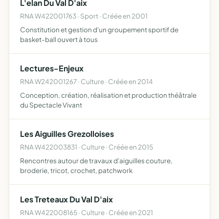
L'elan Du Val D'aix
particulièrement les…
RNA W422001763 · Sport · Créée en 2001
Constitution et gestion d'un groupement sportif de
basket-ball ouvert à tous
Lectures-Enjeux
RNA W242001267 · Culture · Créée en 2014
Conception, création, réalisation et production théâtrale
du Spectacle Vivant
Les Aiguilles Grezolloises
RNA W422003831 · Culture · Créée en 2015
Rencontres autour de travaux d'aiguilles couture,
broderie, tricot, crochet, patchwork
Les Treteaux Du Val D'aix
RNA W422008165 · Culture · Créée en 2021