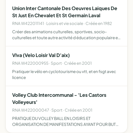
Union Inter Cantonale Des Oeuvres Laiques De
St Just En Chevalet Et St Germain Laval
RNA W422011141 · Loisirs et vie sociale · Créée en 1982
Créer des animations culturelles, sportives, socio-
culturelles et toute autre activité d éducation populaire et
de loisirs.
Vlva (Velo Loisir Val D'aix)
RNA W422000955 · Sport · Créée en 2001
Pratiquer le vélo en cyclotourisme ou vtt, et en fsgt avec
licence
Volley Club Intercommunal - 'Les Castors
Volleyeurs'
RNA W422000047 · Sport · Créée en 2001
PRATIQUE DU VOLLEY BALL EN LOISIRS ET
ORGANISATION DE MANIFESTATIONS AYANT POUR BUT
LA PROMOTION DU CLUB.