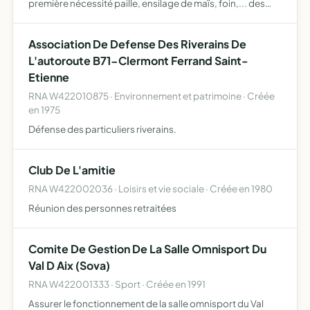
première nécessité paille, ensilage de maïs, foin,... des
exploitants agricoles adhérents
Association De Defense Des Riverains De
L'autoroute B71-Clermont Ferrand Saint-
Etienne
RNA W422010875 · Environnement et patrimoine · Créée
en 1975
Défense des particuliers riverains.
Club De L'amitie
RNA W422002036 · Loisirs et vie sociale · Créée en 1980
Réunion des personnes retraitées
Comite De Gestion De La Salle Omnisport Du
Val D Aix (Sova)
RNA W422001333 · Sport · Créée en 1991
Assurer le fonctionnement de la salle omnisport du Val