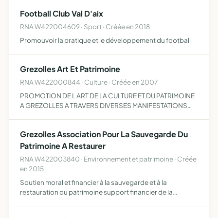
Football Club Val D'aix
RNA W422004609 · Sport · Créée en 2018
Promouvoir la pratique et le développement du football
Grezolles Art Et Patrimoine
RNA W422000844 · Culture · Créée en 2007
PROMOTION DE L ART DE LA CULTURE ET DU PATRIMOINE
A GREZOLLES A TRAVERS DIVERSES MANIFESTATIONS
CULTURELLES
Grezolles Association Pour La Sauvegarde Du
Patrimoine A Restaurer
RNA W422003840 · Environnement et patrimoine · Créée
en 2015
Soutien moral et financier à la sauvegarde et à la
restauration du patrimoine support financier de la
souscription volontaire proposée en vue d'une
participation privée aux travaux de l'église et plus