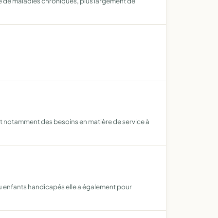
e de maladies chroniques, plus largement de
t notamment des besoins en matière de service à
u enfants handicapés elle a également pour