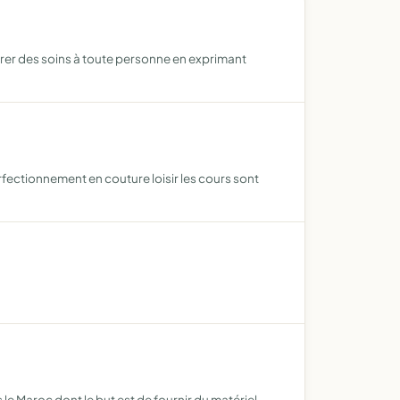
urer des soins à toute personne en exprimant
perfectionnement en couture loisir les cours sont
le Maroc dont le but est de fournir du matériel