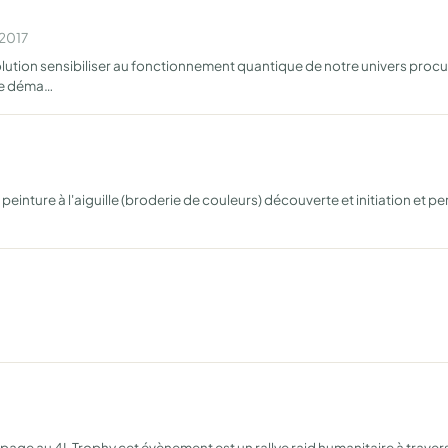
 2017
olution sensibiliser au fonctionnement quantique de notre univers proc
une déma…
 peinture à l'aiguille (broderie de couleurs) découverte et initiation et 
page au 4L Trophy cet évènement est un rallye raid humanitaire à travers 