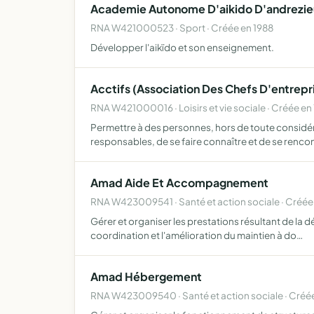
Academie Autonome D'aikido D'andrezi
RNA W421000523 · Sport · Créée en 1988
Développer l'aikïdo et son enseignement.
Acctifs (Association Des Chefs D'entrepri
RNA W421000016 · Loisirs et vie sociale · Créée en
Permettre à des personnes, hors de toute considér
responsables, de se faire connaître et de se renco
Amad Aide Et Accompagnement
RNA W423009541 · Santé et action sociale · Créée
Gérer et organiser les prestations résultant de la dé
coordination et l'amélioration du maintien à do…
Amad Hébergement
RNA W423009540 · Santé et action sociale · Créé