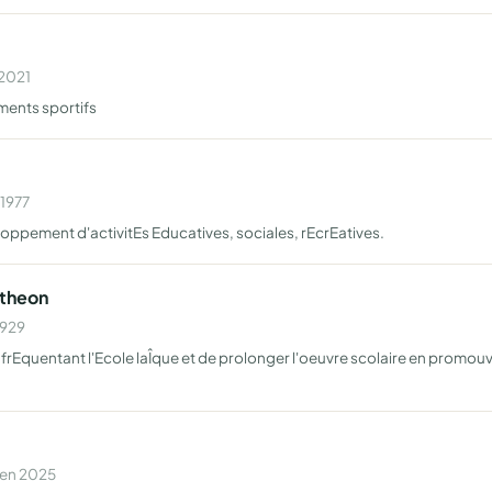
 2021
ments sportifs
 1977
loppement d'activitEs Educatives, sociales, rEcrEatives.
utheon
1929
s frEquentant l'Ecole laÎque et de prolonger l'oeuvre scolaire en promo
 en 2025