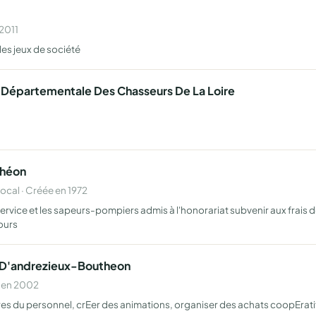
 2011
les jeux de société
 Départementale Des Chasseurs De La Loire
théon
al · Créée en 1972
ervice et les sapeurs-pompiers admis à l'honorariat subvenir aux frais 
ours
e D'andrezieux-Boutheon
e en 2002
res du personnel, crEer des animations, organiser des achats coopErati