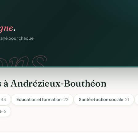
n
gratuitement
.
tuit.
ilotage au même endroit,
s à Andrézieux-Bouthéon
· 43
Education et formation
· 22
Santé et action sociale
· 21
e
· 6