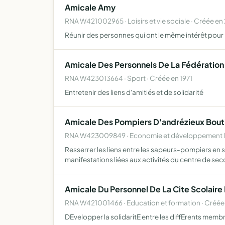
Amicale Amy
RNA W421002965 · Loisirs et vie sociale · Créée en
Réunir des personnes qui ont le même intérêt pour 
Amicale Des Personnels De La Fédération
RNA W423013664 · Sport · Créée en 1971
Entretenir des liens d'amitiés et de solidarité
Amicale Des Pompiers D'andrézieux Bou
RNA W423009849 · Economie et développement loc
Resserrer les liens entre les sapeurs-pompiers en s
manifestations liées aux activités du centre de sec
Amicale Du Personnel De La Cite Scolair
RNA W421001466 · Education et formation · Créé
DEvelopper la solidaritE entre les diffErents memb