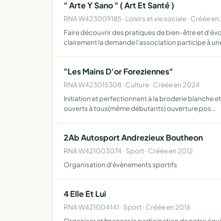
" Arte Y Sano " ( Art Et Santé )
RNA W423009185 · Loisirs et vie sociale · Créée en
Faire découvrir des pratiques de bien-être et d'év
clairement la demande l'association participe à 
"Les Mains D'or Foreziennes"
RNA W423015308 · Culture · Créée en 2024
Initiation et perfectionnent à la broderie blanche et
ouverts à tous(même débutants) ouverture pos…
2Ab Autosport Andrezieux Boutheon
RNA W421003074 · Sport · Créée en 2012
Organisation d'évènements sportifs
4 Elle Et Lui
RNA W421004141 · Sport · Créée en 2016
Organiser et financer la participation de notre équi