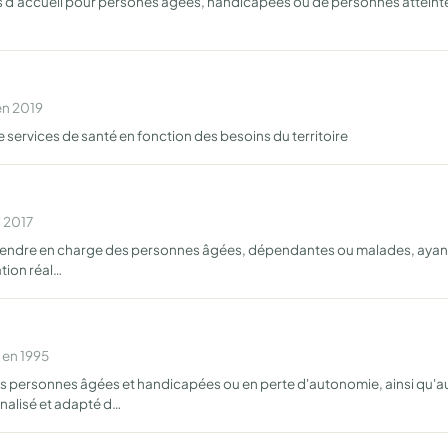
es d'accueil pour persones âgées, handicapées ou de personnes atteint
en 2019
services de santé en fonction des besoins du territoire
n 2017
prendre en charge des personnes âgées, dépendantes ou malades, ayan
tion réal…
 en 1995
s personnes âgées et handicapées ou en perte d'autonomie, ainsi qu'a
alisé et adapté d…