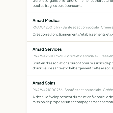
Gérer et organiser le fonctionnement de structur
publics fragiles ou dépendants
Amad Médical
RNA W423013179 · Santé et action sociale · Créée 
Création et fonctionnement d'établissements et de 
Amad Services
RNA W423009520 · Loisirs et vie sociale · Créée e
Soutien d'associations qui ont pour missions de 
domicile, de santé et d'hébergement cette associa
Amad Soins
RNA W421000936 · Santé et action sociale · Créée
Aider au développement du maintien à domicile de
mission de proposer un accompagnement personn