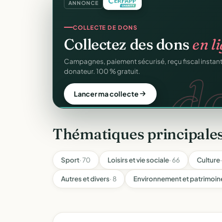
ANNONCE
GESTION D'ASSOCIATION
Gérez votre associatio
gra
Membres, dons, événements, reçus — tout votre p
sans rien payer.
Créer mon compte gratuit
Thématiques principale
Sport
· 70
Loisirs et vie sociale
· 66
Culture
Autres et divers
· 8
Environnement et patrimoin