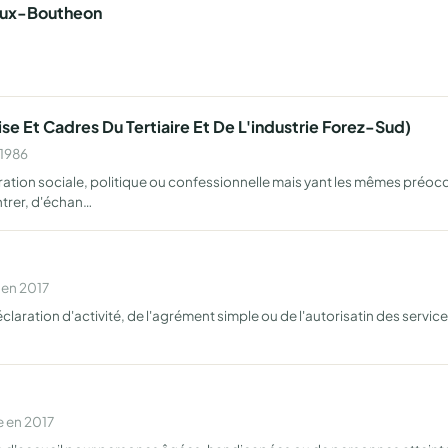
eux-Boutheon
se Et Cadres Du Tertiaire Et De L'industrie Forez-Sud)
 1986
ation sociale, politique ou confessionnelle mais yant les mêmes préoc
ntrer, d'échan…
 en 2017
claration d'activité, de l'agrément simple ou de l'autorisatin des services 
e en 2017