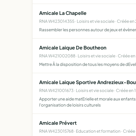
Amicale La Chapelle
RNA W423014355 · Loisirs et vie sociale · Créée en
Rassembler les personnes autour de jeux et évène
Amicale Laique De Boutheon
RNA W421002088 · Loisirs et vie sociale · Créée en
Mettre Â la disposition de tous les moyens de dEve
Amicale Laique Sportive Andrezieux-Bo
RNA W421001673 · Loisirs et vie sociale · Créée en 
Apporter une aide matErielle et morale aux enfant
l'organisation de loisirs culturels
Amicale Prévert
RNA W423015768 · Education et formation · Créée