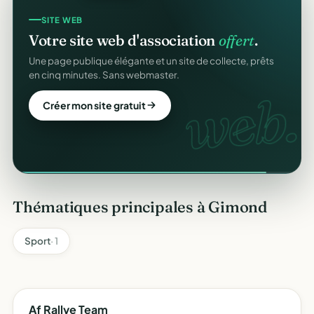
SITE WEB
Votre site web d'association
offert
.
Une page publique élégante et un site de collecte, prêts
en cinq minutes. Sans webmaster.
web.
Créer mon site gratuit
Thématiques principales à Gimond
Sport
· 1
Af Rallye Team