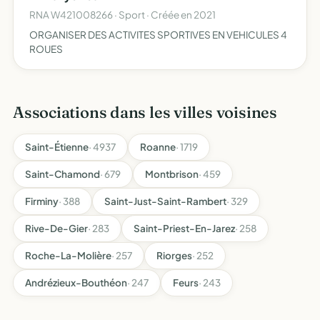
RNA W421008266 · Sport · Créée en 2021
ORGANISER DES ACTIVITES SPORTIVES EN VEHICULES 4
ROUES
Associations dans les villes voisines
Saint-Étienne
· 4937
Roanne
· 1719
Saint-Chamond
· 679
Montbrison
· 459
Firminy
· 388
Saint-Just-Saint-Rambert
· 329
Rive-De-Gier
· 283
Saint-Priest-En-Jarez
· 258
Roche-La-Molière
· 257
Riorges
· 252
Andrézieux-Bouthéon
· 247
Feurs
· 243