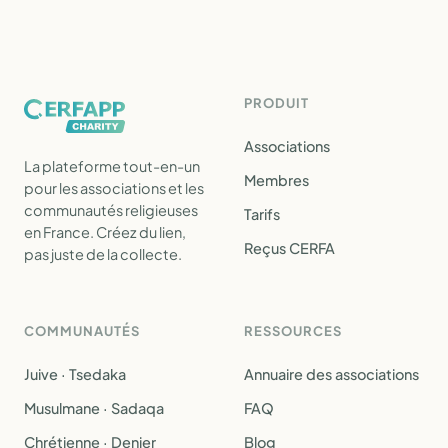
PRODUIT
Associations
La plateforme tout-en-un
Membres
pour les associations et les
communautés religieuses
Tarifs
en France. Créez du lien,
Reçus CERFA
pas juste de la collecte.
COMMUNAUTÉS
RESSOURCES
Juive · Tsedaka
Annuaire des associations
Musulmane · Sadaqa
FAQ
Chrétienne · Denier
Blog