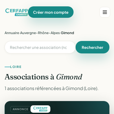
Créer mon compte
Annuaire
›
Auvergne-Rhône-Alpes
›
Gimond
Rechercher
LOIRE
Associations à
Gimond
1 associations référencées à Gimond (Loire).
ANNONCE