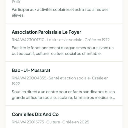
1985
Participer aux activités scolaires et extra scolaires des
élèves.
Association Paroissiale Le Foyer
RNA W423001710 · Loisirs et vie sociale · Créée en 1972
Faciliter le fonctionnement d'organismes poursuivant un
but éducatif, culturel, cultuel, social ou charitable.
Bab-Ul-Mussarat
RNA W423004855 · Santé et action sociale · Créée en
1992
Soutien direct a un centre pour enfants handicapes ou en
grande difficulte sociale, scolaire, familiale ou medicale a
karachi (pakistan)
Com'elles Diz And Co
RNA W423015775 · Culture · Créée en 2025