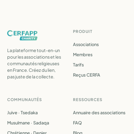
PRODUIT
Associations
La plateforme tout-en-un
Membres
pour les associations et les
communautés religieuses
Tarifs
en France. Créez du lien,
Reçus CERFA
pas juste de la collecte.
COMMUNAUTÉS
RESSOURCES
Juive · Tsedaka
Annuaire des associations
Musulmane · Sadaqa
FAQ
Chrétienne · Denier
Blog