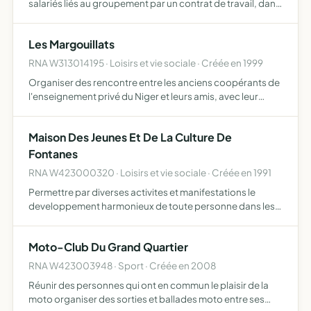
salariés liés au groupement par un contrat de travail, dans
les conditions prévues par les dispositions prévues par les
dispositions de la loi du 25 juillet 1985 modi…
Les Margouillats
RNA W313014195 · Loisirs et vie sociale · Créée en 1999
Organiser des rencontre entre les anciens coopérants de
l'enseignement privé du Niger et leurs amis, avec leur
familles, favoriser les échanges culturels avec ce pays ou
d'autres pays d'Afrique
Maison Des Jeunes Et De La Culture De
Fontanes
RNA W423000320 · Loisirs et vie sociale · Créée en 1991
Permettre par diverses activites et manifestations le
developpement harmonieux de toute personne dans les
domaines social, culturel et sportif
Moto-Club Du Grand Quartier
RNA W423003948 · Sport · Créée en 2008
Réunir des personnes qui ont en commun le plaisir de la
moto organiser des sorties et ballades moto entre ses