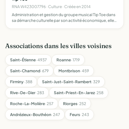
RNA W423007796 · Culture · Créée en 2014
Administration et gestion du groupe musical Tip Toe dans
sa démarche culturelle par son activité économique, elle
permettra aux membres de l'association de financer
toutes les dépenses relatives à leur activité, par exemp…
Associations dans les villes voisines
Saint-Étienne
· 4937
Roanne
· 1719
Saint-Chamond
· 679
Montbrison
· 459
Firminy
· 388
Saint-Just-Saint-Rambert
· 329
Rive-De-Gier
· 283
Saint-Priest-En-Jarez
· 258
Roche-La-Molière
· 257
Riorges
· 252
Andrézieux-Bouthéon
· 247
Feurs
· 243