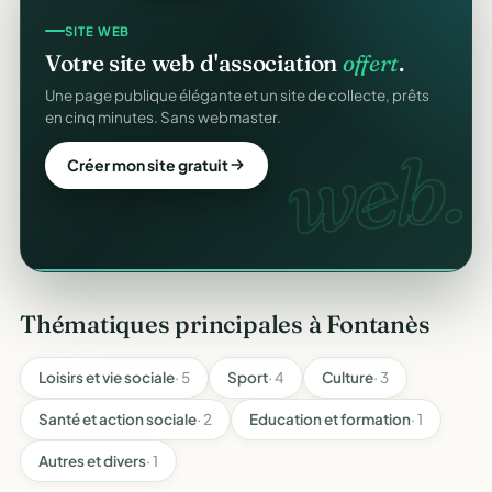
REÇUS FISCAUX
SITE WEB
Vos reçus
CERFA
automatiques.
Votre site web d'association
offert
.
Générés et envoyés à vos donateurs en un clic,
Une page publique élégante et un site de collecte, prêts
conformes au modèle officiel n°11580.
en cinq minutes. Sans webmaster.
CERFA
web.
Automatiser mes reçus
Créer mon site gratuit
Thématiques principales à Fontanès
Loisirs et vie sociale
· 5
Sport
· 4
Culture
· 3
Santé et action sociale
· 2
Education et formation
· 1
Autres et divers
· 1