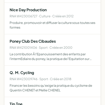
membres, des manifestations diverses dans le but
d'apporter des recettes qui permettront une participation
Nice Day Production
fina…
RNA W423006727 · Culture · Créée en 2012
Produire, promouvoir et diffuser la culture sous toutes ses
formes
Poney Club Des Cibaudes
RNA W421001406 · Sport · Créée en 2000
La contribution Â l'Epanouissement des enfants par
l'intermEdiaire du poney, la pratique de l'Equitation sur
poney allant de l'initiation Â la compEtition,
l'intEressement Â la compEtition sur poney en vue de la
Q. M. Cycling
qualifica…
RNA W423009746 · Sport · Créée en 2018
Financer les besoins qu'exige la pratique du cyclisme de
Quentin CHENET et Mellie CHENEL
Tip Toe