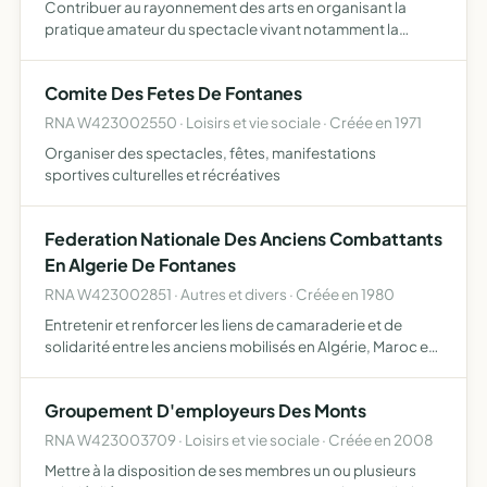
Contribuer au rayonnement des arts en organisant la
pratique amateur du spectacle vivant notamment la
comédie musicale mais également la création de décors
et costumes en dispensant bénévolement au profit de ses
Comite Des Fetes De Fontanes
membres l…
RNA W423002550 · Loisirs et vie sociale · Créée en 1971
Organiser des spectacles, fêtes, manifestations
sportives culturelles et récréatives
Federation Nationale Des Anciens Combattants
En Algerie De Fontanes
RNA W423002851 · Autres et divers · Créée en 1980
Entretenir et renforcer les liens de camaraderie et de
solidarité entre les anciens mobilisés en Algérie, Maroc et
Tunisie
Groupement D'employeurs Des Monts
RNA W423003709 · Loisirs et vie sociale · Créée en 2008
Mettre à la disposition de ses membres un ou plusieurs