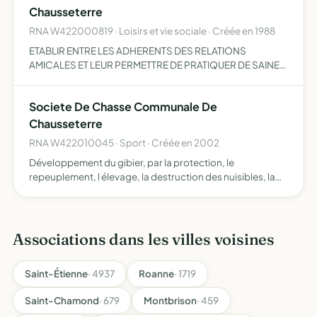
Chausseterre
RNA W422000819 · Loisirs et vie sociale · Créée en 1988
ETABLIR ENTRE LES ADHERENTS DES RELATIONS
AMICALES ET LEUR PERMETTRE DE PRATIQUER DE SAINES
DISTRACTIONS
Societe De Chasse Communale De
Chausseterre
RNA W422010045 · Sport · Créée en 2002
Développement du gibier, par la protection, le
repeuplement, l élevage, la destruction des nuisibles, la
répression du braconnage et l'exploitation rationnelle de
la chasse.
Associations dans les villes voisines
Saint-Étienne
· 4937
Roanne
· 1719
Saint-Chamond
· 679
Montbrison
· 459