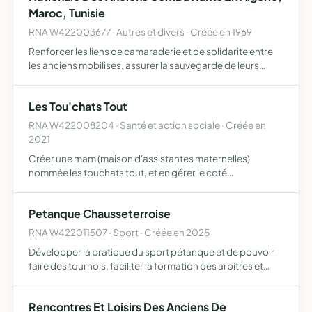
Maroc, Tunisie
RNA W422003677 · Autres et divers · Créée en 1969
Renforcer les liens de camaraderie et de solidarite entre
les anciens mobilises, assurer la sauvegarde de leurs
droits materiels et moraux et oeuvrer en faveur de la paix.
Les Tou'chats Tout
RNA W422008204 · Santé et action sociale · Créée en
2021
Créer une mam (maison d'assistantes maternelles)
nommée les touchats tout, et en gérer le coté
administratif,financier et moral de celle-ci permettre
d'assurer par des assistantes maternelles agréées
Petanque Chausseterroise
l'accueil de l'enfant…
RNA W422011507 · Sport · Créée en 2025
Développer la pratique du sport pétanque et de pouvoir
faire des tournois, faciliter la formation des arbitres et
éducateurs
Rencontres Et Loisirs Des Anciens De