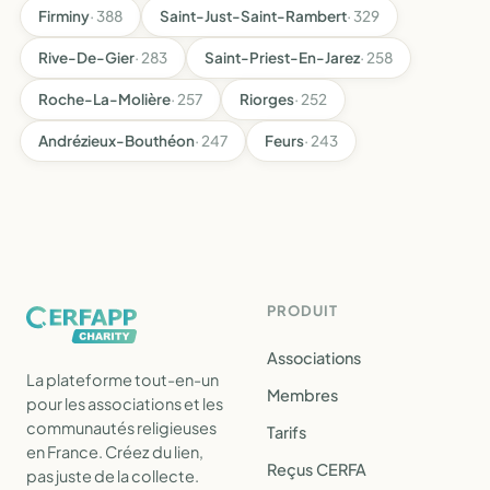
Firminy
· 388
Saint-Just-Saint-Rambert
· 329
Rive-De-Gier
· 283
Saint-Priest-En-Jarez
· 258
Roche-La-Molière
· 257
Riorges
· 252
Andrézieux-Bouthéon
· 247
Feurs
· 243
PRODUIT
Associations
La plateforme tout-en-un
Membres
pour les associations et les
communautés religieuses
Tarifs
en France. Créez du lien,
Reçus CERFA
pas juste de la collecte.