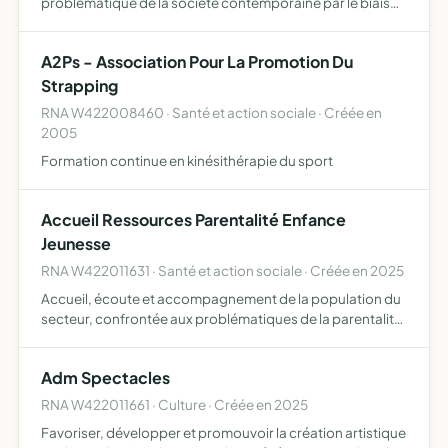
problématique de la société contemporaine par le biais
de la création et de l'expression artistique/artistiques
A2Ps - Association Pour La Promotion Du
Strapping
RNA W422008460 · Santé et action sociale · Créée en
2005
Formation continue en kinésithérapie du sport
Accueil Ressources Parentalité Enfance
Jeunesse
RNA W422011631 · Santé et action sociale · Créée en 2025
Accueil, écoute et accompagnement de la population du
secteur, confrontée aux problématiques de la parentalité,
de l'enfance et de la jeunesse information, prévention et
orientation de ces publics en matière sociale, éduc…
Adm Spectacles
RNA W422011661 · Culture · Créée en 2025
Favoriser, développer et promouvoir la création artistique