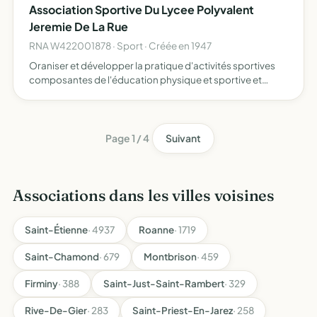
Association Sportive Du Lycee Polyvalent
Jeremie De La Rue
RNA W422001878 · Sport · Créée en 1947
Oraniser et développer la pratique d'activités sportives
composantes de l'éducation physique et sportive et
l'apprentissage de la vie associative pour les élèves qui y
adhèrent
Page 1 / 4
Suivant
Associations dans les villes voisines
Saint-Étienne
· 4937
Roanne
· 1719
Saint-Chamond
· 679
Montbrison
· 459
Firminy
· 388
Saint-Just-Saint-Rambert
· 329
Rive-De-Gier
· 283
Saint-Priest-En-Jarez
· 258