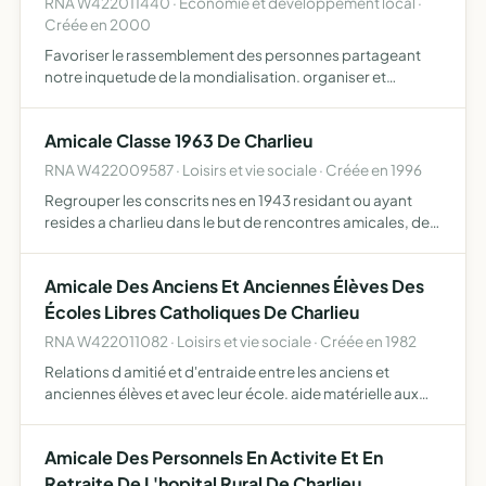
RNA W422011440 · Economie et développement local ·
Créée en 2000
Favoriser le rassemblement des personnes partageant
notre inquetude de la mondialisation. organiser et
participer a des manifestations non violentes utiles Â
notre idee.
Amicale Classe 1963 De Charlieu
RNA W422009587 · Loisirs et vie sociale · Créée en 1996
Regrouper les conscrits nes en 1943 residant ou ayant
resides a charlieu dans le but de rencontres amicales, de
faire des voyages des fetes ou des manifestations privees
publiques ou sportives
Amicale Des Anciens Et Anciennes Élèves Des
Écoles Libres Catholiques De Charlieu
RNA W422011082 · Loisirs et vie sociale · Créée en 1982
Relations d amitié et d'entraide entre les anciens et
anciennes élèves et avec leur école. aide matérielle aux
écoles
Amicale Des Personnels En Activite Et En
Retraite De L'hopital Rural De Charlieu