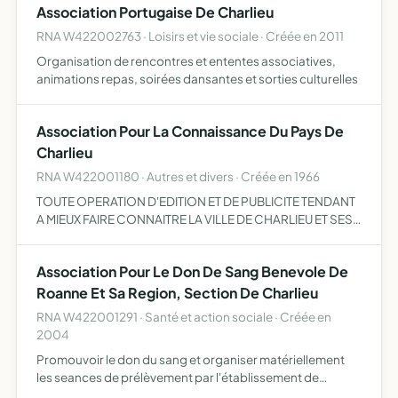
Association Portugaise De Charlieu
RNA W422002763 · Loisirs et vie sociale · Créée en 2011
Organisation de rencontres et ententes associatives,
animations repas, soirées dansantes et sorties culturelles
Association Pour La Connaissance Du Pays De
Charlieu
RNA W422001180 · Autres et divers · Créée en 1966
TOUTE OPERATION D'EDITION ET DE PUBLICITE TENDANT
A MIEUX FAIRE CONNAITRE LA VILLE DE CHARLIEU ET SES
ENVIRONS. SON ACTIVITE PERMETTRA NOTAMMENT
D'UNIFIER LES EFFORTS FAITS DANS CE SENS PAR
Association Pour Le Don De Sang Benevole De
Roanne Et Sa Region, Section De Charlieu
RNA W422001291 · Santé et action sociale · Créée en
2004
Promouvoir le don du sang et organiser matériellement
les seances de prélèvement par l'établissement de
transfusion sanguine