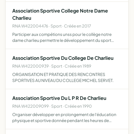
Association Sportive College Notre Dame
Charlieu
RNA W422004476 · Sport · Créée en 2017
Participer aux compétions unss pour le collège notre
dame charlieu permettre le développement du sport
scolaire découvrir de nouvelles activités physiques
Association Sportive Du College De Charlieu
RNA W422000939 · Sport · Créée en 1989
ORGANISATION ET PRATIQUE DES RENCONTRES
SPORTIVES AU NIVEAU DU COLLEGE MICHEL SERVET.
Association Sportive Du L P R De Charlieu
RNA W422009099 · Sport · Créée en 1990
Organiser développer en prolongement de l'éducation
physique et sportive donnée pendant les heures de
scolarité l'initiation et la pratique sportives pour les élèves
qui y adhèrent