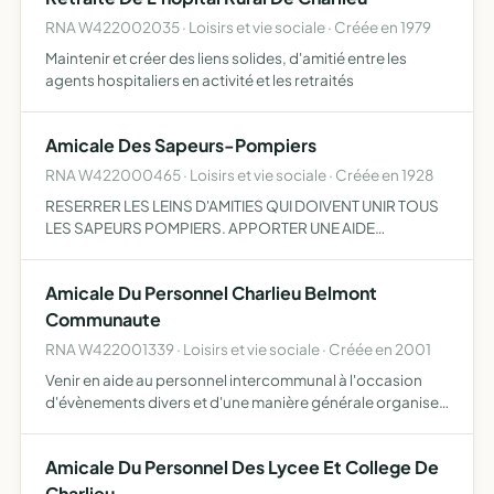
RNA W422002035 · Loisirs et vie sociale · Créée en 1979
Maintenir et créer des liens solides, d'amitié entre les
agents hospitaliers en activité et les retraités
Amicale Des Sapeurs-Pompiers
RNA W422000465 · Loisirs et vie sociale · Créée en 1928
RESERRER LES LEINS D'AMITIES QUI DOIVENT UNIR TOUS
LES SAPEURS POMPIERS. APPORTER UNE AIDE
MATERIELLE ET MORALE.
Amicale Du Personnel Charlieu Belmont
Communaute
RNA W422001339 · Loisirs et vie sociale · Créée en 2001
Venir en aide au personnel intercommunal à l'occasion
d'évènements divers et d'une manière générale organiser
et gérer les oeuvres sociales du personnel de la
communauté de communes du pays de charlieu
Amicale Du Personnel Des Lycee Et College De
Charlieu