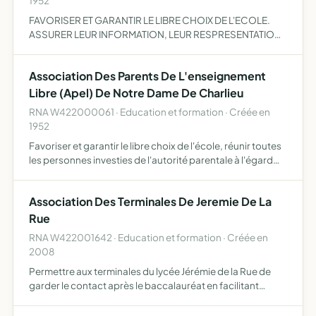
1952
FAVORISER ET GARANTIR LE LIBRE CHOIX DE L'ECOLE.
ASSURER LEUR INFORMATION, LEUR RESPRESENTATION.
PERMETTRE UNE ENTRAIDE MUTUELLE DES
FAMILLES.APPORTER UN SOUTIEN A L'ENTABLISSEMENT
Association Des Parents De L'enseignement
ET CONTRIBUER A SON ANIMATION.
Libre (Apel) De Notre Dame De Charlieu
RNA W422000061 · Education et formation · Créée en
1952
Favoriser et garantir le libre choix de l'école, réunir toutes
les personnes investies de l'autorité parentale à l'égard
des enfants scolarisés dans l'établissement ou parent
d'un élève majeur de l'établissement et assure…
Association Des Terminales De Jeremie De La
Rue
RNA W422001642 · Education et formation · Créée en
2008
Permettre aux terminales du lycée Jérémie de la Rue de
garder le contact après le baccalauréat en facilitant
l'organisation de réunions, soirées ou voyages chaque
année à travers cette association