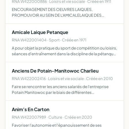
RNA W422000886 · Loisirs et vie sociale · Créée en 1911
ENCOURAGEMENT DES OEUVRES LAIQUES,
PROMOUVOIR AU SEIN DE L'AMICALELAIQUE DES
ACTIVITES SPORTIVES BASKET-BALL, BOULES,
GYMNASTIQUE,TENNIS DE TABLE, ETC. AINSI QUE DES
Amicale Laique Petanque
ACTIVITES CULTURELLES CINE- CLUB, PHILATELIE,
PHOTO-CLU…
RNA W422001404 · Sport · Créée en 1971
A pour objet la pratique du sport de compétition ou loisirs,
séances d'entraînement dans la discipline de la pétanque
et du jeu provençal, l'organisation de manifestations
l'association est affiliée à la Fédération França…
Anciens De Potain-Manitowoc Charlieu
RNA W422002416 · Loisirs et vie sociale · Créée en 2010
Faire se rencontrer les anciens salariés de l'entreprise
Potain Manitowoc par le biais de différentes
manifestations et diverses activités récréatives mises en
place pour eux
Anim's En Carton
RNA W422007989 · Culture · Créée en 2020
Favoriser l'autonomie et l'épanouissement de ses