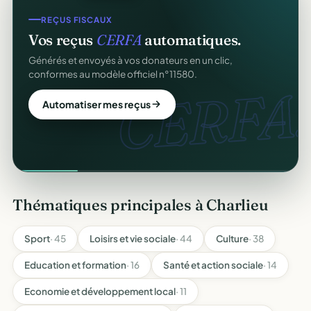
REÇUS FISCAUX
Vos reçus
CERFA
automatiques.
Générés et envoyés à vos donateurs en un clic,
conformes au modèle officiel n°11580.
CERFA.
Automatiser mes reçus
Thématiques principales à Charlieu
Sport
· 45
Loisirs et vie sociale
· 44
Culture
· 38
Education et formation
· 16
Santé et action sociale
· 14
Economie et développement local
· 11