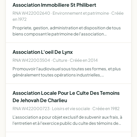
Association Immobiliere St Philibert
RNA W422002640 · Environnement et patrimoine · Créée
en 1972
Propriete, gestion, administration et disposition de tous
biens composant le patrimoine de l'association
realisation de toutes operations utiles a son
fonctionnement.
Association L'oeil De Lynx
RNA W422003504 · Culture · Créée en 2014
Promouvoir l'audiovisuel sous toutes ses formes, et plus
généralement toutes opérations industrielles,
commerciales ou financières, mobilières ou immobilières
pouvant se rattacher directement ou indirectement à
Association Locale Pour Le Culte Des Temoins
l'objet so…
De Jehovah De Charlieu
RNA W422000723 · Loisirs et vie sociale · Créée en 1982
L'association a pour objet exclusif de subvenir aux frais, à
l'entretien et à l'exercice public du culte des témoins de
jéhovah elle pourra apporter son aide et son assistance à
toute association poursuivant un objet iden…