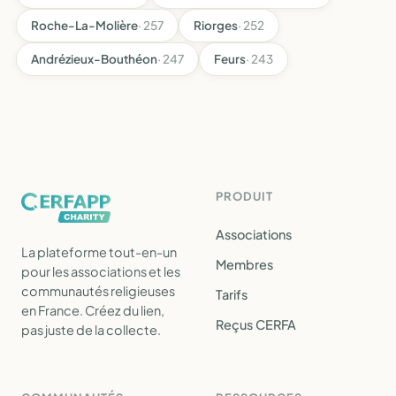
Roche-La-Molière
· 257
Riorges
· 252
Andrézieux-Bouthéon
· 247
Feurs
· 243
PRODUIT
Associations
La plateforme tout-en-un
Membres
pour les associations et les
communautés religieuses
Tarifs
en France. Créez du lien,
Reçus CERFA
pas juste de la collecte.