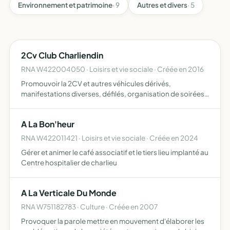
Environnement et patrimoine
· 9
Autres et divers
· 5
2Cv Club Charliendin
RNA W422004050 · Loisirs et vie sociale · Créée en 2016
Promouvoir la 2CV et autres véhicules dérivés,
manifestations diverses, défilés, organisation de soirées
à thème, promenade en véhicule, faire connaître Charlieu
et ses environs
A La Bon'heur
RNA W422011421 · Loisirs et vie sociale · Créée en 2024
Gérer et animer le café associatif et le tiers lieu implanté au
Centre hospitalier de charlieu
A La Verticale Du Monde
RNA W751182783 · Culture · Créée en 2007
Provoquer la parole mettre en mouvement d'élaborer les