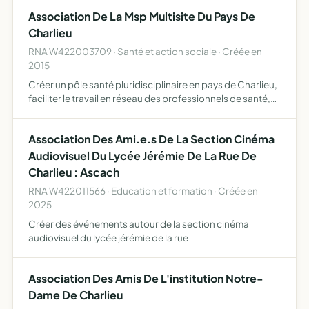
Association De La Msp Multisite Du Pays De
Charlieu
RNA W422003709 · Santé et action sociale · Créée en
2015
Créer un pôle santé pluridisciplinaire en pays de Charlieu,
faciliter le travail en réseau des professionnels de santé,
mettre en place les moyens d'améliorer, pérenniser
l'accès aux soins l'association a pour objectifs c…
Association Des Ami.e.s De La Section Cinéma
Audiovisuel Du Lycée Jérémie De La Rue De
Charlieu : Ascach
RNA W422011566 · Education et formation · Créée en
2025
Créer des événements autour de la section cinéma
audiovisuel du lycée jérémie de la rue
Association Des Amis De L'institution Notre-
Dame De Charlieu