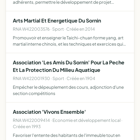
adhérents, permettre le développement de projet
permettant l'accès à l'éducation et à la culture pour tous
(adultes ou enfants suivant les projets développés) ,
Arts Martial Et Energetique Du Sornin
Contribuer …
RNA W422003576 · Sport · Créée en 2014
Promouvoir et enseigner le Taichi-chuan forme yang, art
martial interne chinois, et les techniques et exercices qui
lui sont particuliers, promouvoir et enseigner le Qi-Gong,
art énergétique chinois, veiller à la préserva…
Association 'Les Amis Du Sornin' Pour La Peche
Et La Protection Du Milieu Aquatique
RNA W422001930 · Sport · Créée en 1904
Empécher le dépeuplement des cours, adjonction d'une
section compétitions
Association 'Vivons Ensemble'
RNA W422009414 · Economie et développement local ·
Créée en 1993
Favoriser l'entente des habitants de l'immeuble tout en