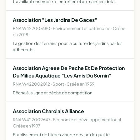
travaillant ensemble a l'entretien et au maintien de la
qualite des espaces verts de la cite
Association "Les Jardins De Gaces"
RNA W422007680 · Environnement et patrimoine · Créée
en 2018
La gestion des terrains pour la culture des jardins par les
adhérents
Association Agreee De Peche Et De Protection
Du Milieu Aquatique "Les Amis Du Sornin"
RNA W422002012 · Sport · Créée en 1959
Pêche à la ligne et pêche de compétition
Association Charolais Alliance
RNA W422009647 · Economie et développement local ·
Créée en 1997
Etablissement de filieres viande bovine de qualite