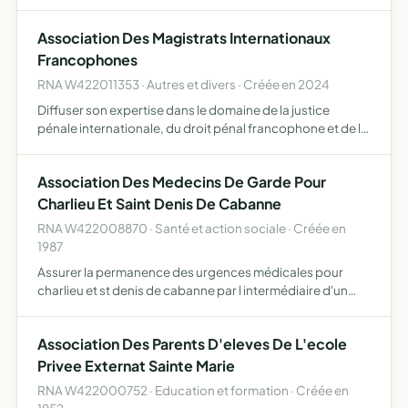
Association Des Magistrats Internationaux
Francophones
RNA W422011353 · Autres et divers · Créée en 2024
Diffuser son expertise dans le domaine de la justice
pénale internationale, du droit pénal francophone et de la
justice inquisitoire en matière de répression des crimes
internationaux, soutenir et renforcer les institutio…
Association Des Medecins De Garde Pour
Charlieu Et Saint Denis De Cabanne
RNA W422008870 · Santé et action sociale · Créée en
1987
Assurer la permanence des urgences médicales pour
charlieu et st denis de cabanne par l intermédiaire d'un
numéro d'appel téléphonique unique connu
Association Des Parents D'eleves De L'ecole
Privee Externat Sainte Marie
RNA W422000752 · Education et formation · Créée en