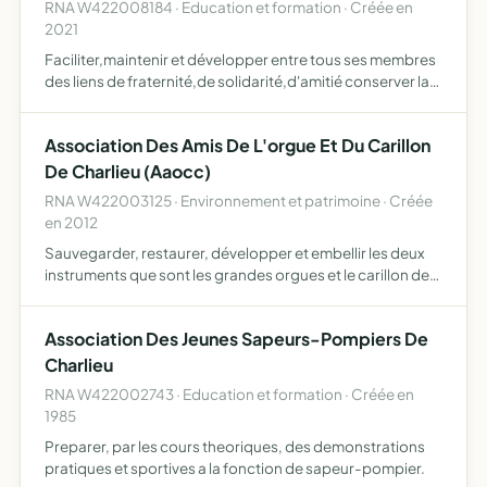
RNA W422008184 · Education et formation · Créée en
2021
Faciliter,maintenir et développer entre tous ses membres
des liens de fraternité,de solidarité,d'amitié conserver la
mémoire de l'établissement apporter son soutien aux
élèves de l'établissement (insertion professionnelle…
Association Des Amis De L'orgue Et Du Carillon
De Charlieu (Aaocc)
RNA W422003125 · Environnement et patrimoine · Créée
en 2012
Sauvegarder, restaurer, développer et embellir les deux
instruments que sont les grandes orgues et le carillon de
l'église Saint Philibert de Charlieu, de les faire connaître en
organisant autour d'eux toute animation, co…
Association Des Jeunes Sapeurs-Pompiers De
Charlieu
RNA W422002743 · Education et formation · Créée en
1985
Preparer, par les cours theoriques, des demonstrations
pratiques et sportives a la fonction de sapeur-pompier.