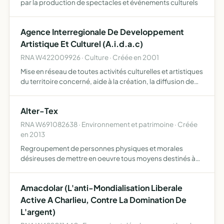
par la production de spectacles et événements culturels
Agence Interregionale De Developpement
Artistique Et Culturel (A.i.d.a.c)
RNA W422009926 · Culture · Créée en 2001
Mise en réseau de toutes activités culturelles et artistiques
du territoire concerné, aide à la création, la diffusion de
toutes formes artistiques liées aux arts du spectacles, de
l'audiovisuel, des arts plastiques, géné…
Alter-Tex
RNA W691082638 · Environnement et patrimoine · Créée
en 2013
Regroupement de personnes physiques et morales
désireuses de mettre en oeuvre tous moyens destinés à
limiter le poids environnemental du textile en particulier
par la création et la gestion d'un label indépendant, non
Amacdolar (L'anti-Mondialisation Liberale
luc…
Active A Charlieu, Contre La Domination De
L'argent)