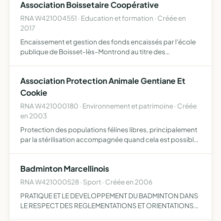
Association Boissetaire Coopérative
RNA W421004551 · Education et formation · Créée en
2017
Encaissement et gestion des fonds encaissés par l'école
publique de Boisset-lès-Montrond au titre des
subventions reçues par l'école, des ventes réalisées, des
participations des parents aux sorties scolaires,
Association Protection Animale Gentiane Et
spectacles,…
Cookie
RNA W421000180 · Environnement et patrimoine · Créée
en 2003
Protection des populations félines libres, principalement
par la stérilisation accompagnée quand cela est possible
par des mesures de prophylaxie sanitaire et médicale et
par l'identification. L'association s'occupe égale…
Badminton Marcellinois
RNA W421000528 · Sport · Créée en 2006
PRATIQUE ET LE DEVELOPPEMENT DU BADMINTON DANS
LE RESPECT DES REGLEMENTATIONS ET ORIENTATIONS
FEDERALES