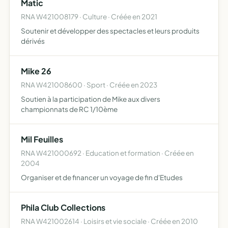
Matic
type…
RNA W421008179 · Culture · Créée en 2021
Soutenir et développer des spectacles et leurs produits
dérivés
Mike 26
RNA W421008600 · Sport · Créée en 2023
Soutien à la participation de Mike aux divers
championnats de RC 1/10ème
Mil Feuilles
RNA W421000692 · Education et formation · Créée en
2004
Organiser et de financer un voyage de fin d'Etudes
Phila Club Collections
RNA W421002614 · Loisirs et vie sociale · Créée en 2010