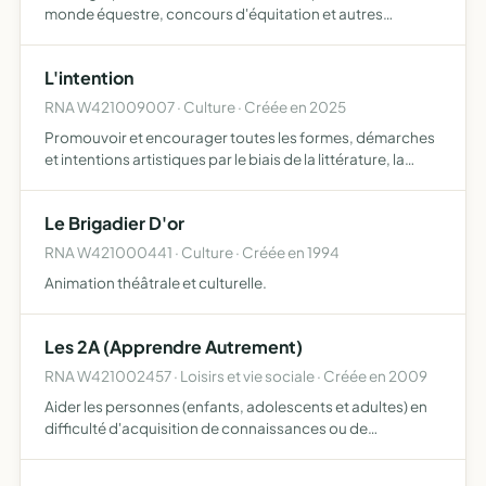
monde équestre, concours d'équitation et autres
évènements Réaliser, filmer, monter des vidéos autour
d'activités équestres Créer des sites internet et supports
L'intention
publ…
RNA W421009007 · Culture · Créée en 2025
Promouvoir et encourager toutes les formes, démarches
et intentions artistiques par le biais de la littérature, la
lecture et l'écriture créer des micros événements publics
ou privés créer un festival annuel
Le Brigadier D'or
RNA W421000441 · Culture · Créée en 1994
Animation théâtrale et culturelle.
Les 2A (Apprendre Autrement)
RNA W421002457 · Loisirs et vie sociale · Créée en 2009
Aider les personnes (enfants, adolescents et adultes) en
difficulté d'acquisition de connaissances ou de
comportements de type sociaux dans les cadres suivants
familiale, scolaire ou institutionnel, professionnel (de