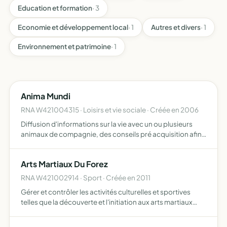
Education et formation
· 3
Economie et développement local
· 1
Autres et divers
· 1
Environnement et patrimoine
· 1
Anima Mundi
RNA W421004315 · Loisirs et vie sociale · Créée en 2006
Diffusion d'informations sur la vie avec un ou plusieurs
animaux de compagnie, des conseils pré acquisition afin
de responsabiliser l'acquéreur, une aide dans le choix de
l'animal et de sa race en fonction du foyer d'accu…
Arts Martiaux Du Forez
RNA W421002914 · Sport · Créée en 2011
Gérer et contrôler les activités culturelles et sportives
telles que la découverte et l'initiation aux arts martiaux
(karaté, kobudo, tai-chi, qi-gong, schiatsu, reiki),
participer à la formation des animateurs