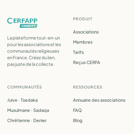
PRODUIT
Associations
La plateforme tout-en-un
Membres
pour les associations et les
communautés religieuses
Tarifs
en France. Créez du lien,
Reçus CERFA
pas juste de la collecte.
COMMUNAUTÉS
RESSOURCES
Juive · Tsedaka
Annuaire des associations
Musulmane · Sadaqa
FAQ
Chrétienne · Denier
Blog