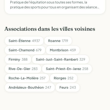
Pratique de l'équitation sous toutes ses formes, la
pratique des sports pour tous en organisant des séances
d'initiation et de perfectionnement et des concours en
acquérant du matériel et des biens, organiser des séjours
…
Associations dans les villes voisines
Saint-Étienne
· 4937
Roanne
· 1719
Saint-Chamond
· 679
Montbrison
· 459
Firminy
· 388
Saint-Just-Saint-Rambert
· 329
Rive-De-Gier
· 283
Saint-Priest-En-Jarez
· 258
Roche-La-Molière
· 257
Riorges
· 252
Andrézieux-Bouthéon
· 247
Feurs
· 243