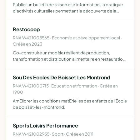
Publier un bulletin de liaison et d'information, la pratique
d'activités culturelles permettant la découverte de la
philatélie et de toute autres collection, la formation des
adhérents, la tenue de conférences, l'organisa…
Restocoop
RNA W421008565 · Economie et développement local ·
Créée en 2023
Co-construire un modèle résilient de production,
transformation et distribution alimentaire en restauration
collective, associant l'ensemble des acteurs impliqués
dans la filière alimentaire du territoire du Forez l'assoc…
Sou Des Ecoles De Boisset Les Montrond
RNA W421000715 · Education et formation · Créée en
1900
AmEliorer les conditions matErielles des enfants de l'Ecole
de boisset-les-montrond.
Sports Loisirs Performance
RNA W421002955 · Sport · Créée en 2011