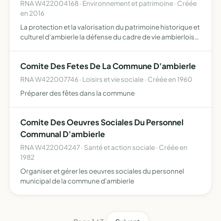
RNA W422004168 · Environnement et patrimoine · Créée
en 2016
La protection et la valorisation du patrimoine historique et
culturel d'ambierle la défense du cadre de vie ambierlois
concernant la santé et le bien être,qu'il s'agisse des
aménagements urbains,de la prévention liés aux …
Comite Des Fetes De La Commune D'ambierle
RNA W422007746 · Loisirs et vie sociale · Créée en 1960
Préparer des fêtes dans la commune
Comite Des Oeuvres Sociales Du Personnel
Communal D'ambierle
RNA W422004247 · Santé et action sociale · Créée en
1982
Organiser et gérer les oeuvres sociales du personnel
municipal de la commune d'ambierle