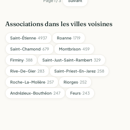
Page 1 / 3
Suivant
Associations dans les villes voisines
Saint-Étienne
· 4937
Roanne
· 1719
Saint-Chamond
· 679
Montbrison
· 459
Firminy
· 388
Saint-Just-Saint-Rambert
· 329
Rive-De-Gier
· 283
Saint-Priest-En-Jarez
· 258
Roche-La-Molière
· 257
Riorges
· 252
Andrézieux-Bouthéon
· 247
Feurs
· 243