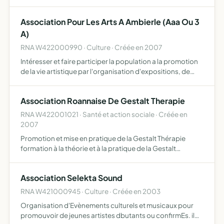
soins médicaux et sociaux améliorer la qualité des soins
par une amélioration partagées des savoirs profess…
Association Pour Les Arts A Ambierle (Aaa Ou 3
A)
RNA W422000990 · Culture · Créée en 2007
Intéresser et faire participer la population a la promotion
de la vie artistique par l'organisation d'expositions, de
manifestations autour de l'art, ainsi que la parution,
diffusion et commercialisation de documents, ima…
Association Roannaise De Gestalt Therapie
RNA W422001021 · Santé et action sociale · Créée en
2007
Promotion et mise en pratique de la Gestalt Thérapie
formation à la théorie et à la pratique de la Gestalt
Thérapie
Association Selekta Sound
RNA W421000945 · Culture · Créée en 2003
Organisation d'Evènements culturels et musicaux pour
promouvoir de jeunes artistes dbutants ou confirmEs. il