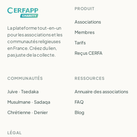
PRODUIT
Associations
La plateforme tout-en-un
Membres
pour les associations et les
communautés religieuses
Tarifs
en France. Créez du lien,
Reçus CERFA
pas juste de la collecte.
COMMUNAUTÉS
RESSOURCES
Juive · Tsedaka
Annuaire des associations
Musulmane · Sadaqa
FAQ
Chrétienne · Denier
Blog
LÉGAL