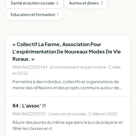
Santé et action sociale
· 6
Autres et divers
· 2
Education et formation
· 1
« Collectif La Farme, Association Pour
L'expérimentation De Nouveaux Modes De Vie
Ruraux. »
RNA W422010144 · Environnement et patrimoine · Créée
en 2022
Permettre à des individus, collectifs et organisations de
mener des réflexions et des projets communs autour des
formes soutenables d'habiter en territoire rural
84 : L'assoc' !!
RNA W422010117 · Loisirs et vie sociale · Créée en 2002
Réunir des jeunes du même age dans le but de préparer et
fêter les classes en 4