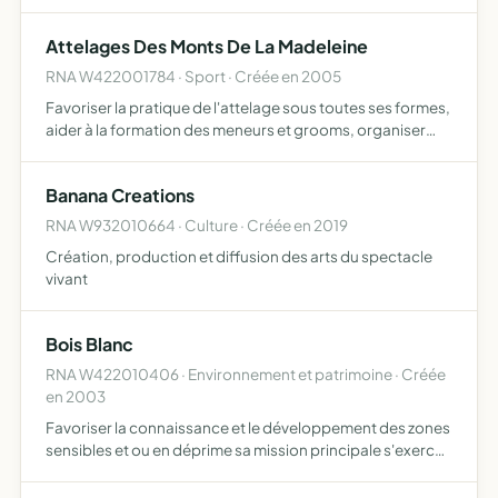
s'agit de leur offrir des lieux d'expression et de
reprEsentation. participer Â la rEalisation,
Attelages Des Monts De La Madeleine
l'enregistrement…
RNA W422001784 · Sport · Créée en 2005
Favoriser la pratique de l'attelage sous toutes ses formes,
aider à la formation des meneurs et grooms, organiser
des manifestations d'attelages ou des compétitions
Banana Creations
RNA W932010664 · Culture · Créée en 2019
Création, production et diffusion des arts du spectacle
vivant
Bois Blanc
RNA W422010406 · Environnement et patrimoine · Créée
en 2003
Favoriser la connaissance et le développement des zones
sensibles et ou en déprime sa mission principale s'exerce
sur l'exploitation agricole 'bois blanc'.