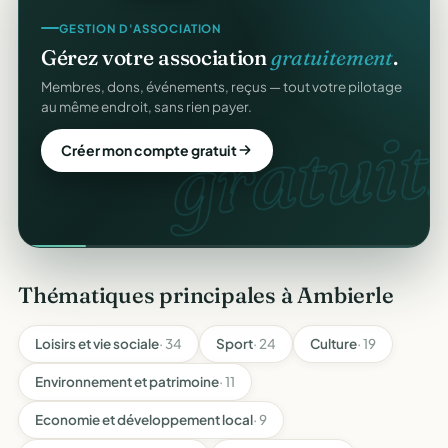
GESTION D'ASSOCIATION
Gérez votre association
gratuitement
.
Membres, dons, événements, reçus — tout votre pilotage
au même endroit, sans rien payer.
gratuit.
Créer mon compte gratuit
Thématiques principales à Ambierle
Loisirs et vie sociale
· 34
Sport
· 24
Culture
· 19
Environnement et patrimoine
· 11
Economie et développement local
· 9