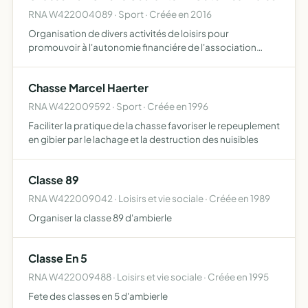
RNA W422004089 · Sport · Créée en 2016
Organisation de divers activités de loisirs pour
promouvoir à l'autonomie financiére de l'association
(soins vétérinaire alimentations équipement de nos
équipages de chiens)
Chasse Marcel Haerter
RNA W422009592 · Sport · Créée en 1996
Faciliter la pratique de la chasse favoriser le repeuplement
en gibier par le lachage et la destruction des nuisibles
Classe 89
RNA W422009042 · Loisirs et vie sociale · Créée en 1989
Organiser la classe 89 d'ambierle
Classe En 5
RNA W422009488 · Loisirs et vie sociale · Créée en 1995
Fete des classes en 5 d'ambierle