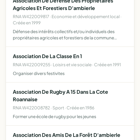
Association De Defense Des Proprietaires
Agricoles Et Forestiers D'ambierle
RNA W422009817 · Economie et développement local ·
Créée en 1999
Défense des intérêts collectifs et/ou individuels des
propriétaires agricoles et forestiers de la commune
d'Ambierle ainsi que de faire toutes opérations tendant ou
concourant a la réalisation de l objet social
Association De La Classe En 1
RNA W422009255 · Loisirs et vie sociale · Créée en 1991
Organiser divers festivites
Association De Rugby A 15 Dans La Cote
Roannaise
RNA W422008782 · Sport · Créée en 1986
Former une école de rugby pour les jeunes
Association Des Amis De La Forêt D'ambierle