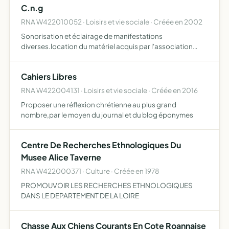
C.n.g
RNA W422010052 · Loisirs et vie sociale · Créée en 2002
Sonorisation et éclairage de manifestations
diverses.location du matériel acquis par l'association
pour éviter l inactivité de ce dernier.
Cahiers Libres
RNA W422004131 · Loisirs et vie sociale · Créée en 2016
Proposer une réflexion chrétienne au plus grand
nombre,par le moyen du journal et du blog éponymes
Centre De Recherches Ethnologiques Du
Musee Alice Taverne
RNA W422000371 · Culture · Créée en 1978
PROMOUVOIR LES RECHERCHES ETHNOLOGIQUES
DANS LE DEPARTEMENT DE LA LOIRE
Chasse Aux Chiens Courants En Cote Roannaise