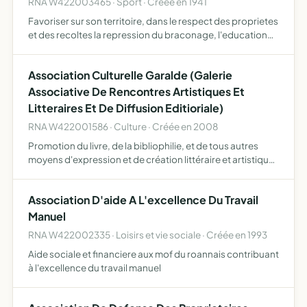
RNA W422003465 · Sport · Créée en 1941
Favoriser sur son territoire, dans le respect des proprietes
et des recoltes la repression du braconage, l'education
cynegetique de ses membres et, en general, d'assurer
une meilleures organisation technique de la chasse …
Association Culturelle Garalde (Galerie
Associative De Rencontres Artistiques Et
Litteraires Et De Diffusion Editioriale)
RNA W422001586 · Culture · Créée en 2008
Promotion du livre, de la bibliophilie, et de tous autres
moyens d'expression et de création littéraire et artistique
organisation de manifestations, expositions, salons,
festivals, conférences participations aux foires e…
Association D'aide A L'excellence Du Travail
Manuel
RNA W422002335 · Loisirs et vie sociale · Créée en 1993
Aide sociale et financiere aux mof du roannais contribuant
à l'excellence du travail manuel