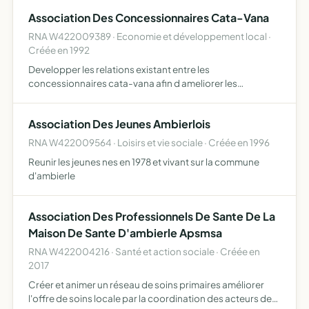
de la faune sauvage
Association Des Concessionnaires Cata-Vana
RNA W422009389 · Economie et développement local ·
Créée en 1992
Developper les relations existant entre les
concessionnaires cata-vana afin d ameliorer les
conditions de leurs activites respectives, de promouvoir
l'image de marque de cata-vana et plus generalement la
Association Des Jeunes Ambierlois
defense des inter…
RNA W422009564 · Loisirs et vie sociale · Créée en 1996
Reunir les jeunes nes en 1978 et vivant sur la commune
d'ambierle
Association Des Professionnels De Sante De La
Maison De Sante D'ambierle Apsmsa
RNA W422004216 · Santé et action sociale · Créée en
2017
Créer et animer un réseau de soins primaires améliorer
l'offre de soins locale par la coordination des acteurs de